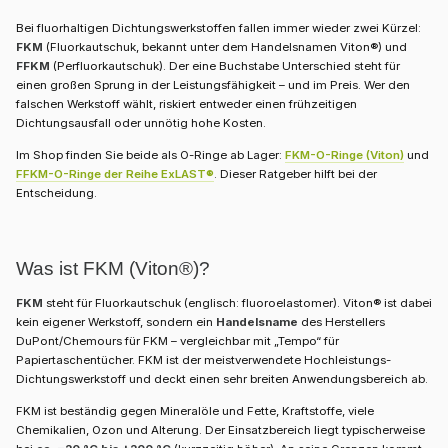
Bei fluorhaltigen Dichtungswerkstoffen fallen immer wieder zwei Kürzel:
FKM
(Fluorkautschuk, bekannt unter dem Handelsnamen Viton®) und
FFKM
(Perfluorkautschuk). Der eine Buchstabe Unterschied steht für
einen großen Sprung in der Leistungsfähigkeit – und im Preis. Wer den
falschen Werkstoff wählt, riskiert entweder einen frühzeitigen
Dichtungsausfall oder unnötig hohe Kosten.
Im Shop finden Sie beide als O-Ringe ab Lager:
FKM-O-Ringe (Viton)
und
FFKM-O-Ringe der Reihe ExLAST®
. Dieser Ratgeber hilft bei der
Entscheidung.
Was ist FKM (Viton®)?
FKM
steht für Fluorkautschuk (englisch: fluoroelastomer). Viton® ist dabei
kein eigener Werkstoff, sondern ein
Handelsname
des Herstellers
DuPont/Chemours für FKM – vergleichbar mit „Tempo“ für
Papiertaschentücher. FKM ist der meistverwendete Hochleistungs-
Dichtungswerkstoff und deckt einen sehr breiten Anwendungsbereich ab.
FKM ist beständig gegen Mineralöle und Fette, Kraftstoffe, viele
Chemikalien, Ozon und Alterung. Der Einsatzbereich liegt typischerweise