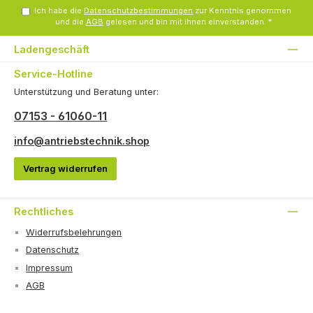
Ich habe die
Datenschutzbestimmungen
zur Kenntnis genommen
und die
AGB
gelesen und bin mit ihnen einverstanden.
*
Ladengeschäft
Service-Hotline
Unterstützung und Beratung unter:
07153 - 61060-11
info@antriebstechnik.shop
Vertrag widerrufen
Rechtliches
Widerrufsbelehrungen
Datenschutz
Impressum
AGB