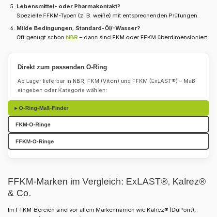
Lebensmittel- oder Pharmakontakt?
Spezielle FFKM-Typen (z. B. weiße) mit entsprechenden Prüfungen.
Milde Bedingungen, Standard-Öl/-Wasser?
Oft genügt schon
NBR
– dann sind FKM oder FFKM überdimensioniert.
Direkt zum passenden O-Ring
Ab Lager lieferbar in NBR, FKM (Viton) und FFKM (ExLAST®) – Maß
eingeben oder Kategorie wählen:
▸ O-Ring-Maß-Finder
FKM-O-Ringe
FFKM-O-Ringe
FFKM-Marken im Vergleich: ExLAST®, Kalrez®
& Co.
Im FFKM-Bereich sind vor allem Markennamen wie Kalrez® (DuPont),