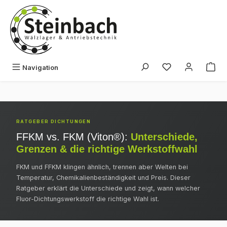
Zum Hauptinhalt springen
Du hast 0 Produk
Navigation
RATGEBER DICHTUNGEN
FFKM vs. FKM (Viton®):
Unterschiede,
Grenzen & die richtige Werkstoffwahl
FKM und FFKM klingen ähnlich, trennen aber Welten bei
Temperatur, Chemikalienbeständigkeit und Preis. Dieser
Ratgeber erklärt die Unterschiede und zeigt, wann welcher
Fluor-Dichtungswerkstoff die richtige Wahl ist.