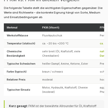
Die folgende Tabelle stellt die wichtigsten Eigenschaften gegenüber. Die
Werte sind Richtwerte – die konkrete Eignung hängt von Sorte, Medium
und Einsatzbedingungen ab.
Merkmal
FKM (Viton®)
FFKM 
Werkstoffklasse
Fluorkautschuk
Perfl
Temperatur (statisch)
ca. −20 bis +200 °C
ca. −2
Chemische
sehr breit (Öl, Kraftstoff, viele
nahezu
Beständigkeit
Chemikalien)
Dampf
Typische Schwächen
heißer Dampf, Amine, Ketone, Ester
Preis
Farbe (typisch)
braun / schwarz
schwa
Relativer Preis
moderat
hoch
Motor, Hydraulik, Kraftstoff, Chemie
aggres
Typischer Einsatz
(moderat)
Pharm
Kurz gesagt:
FKM ist der bewährte Allrounder für Öl, Kraftstoff