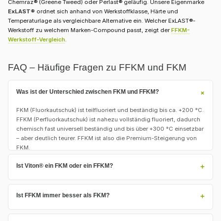
Chemraz® (Greene Tweed) oder Perlast® geläufig. Unsere Eigenmarke
ExLAST®
ordnet sich anhand von Werkstoffklasse, Härte und
Temperaturlage als vergleichbare Alternative ein. Welcher ExLAST®-
Werkstoff zu welchem Marken-Compound passt, zeigt der
FFKM-
Werkstoff-Vergleich
.
FAQ – Häufige Fragen zu FFKM und FKM
Was ist der Unterschied zwischen FKM und FFKM?
+
FKM (Fluorkautschuk) ist teilfluoriert und beständig bis ca. +200 °C.
FFKM (Perfluorkautschuk) ist nahezu vollständig fluoriert, dadurch
chemisch fast universell beständig und bis über +300 °C einsetzbar
– aber deutlich teurer. FFKM ist also die Premium-Steigerung von
FKM.
Ist Viton® ein FKM oder ein FFKM?
+
Viton® ist ein
Handelsname für FKM
(Fluorkautschuk) von
DuPont/Chemours – also kein FFKM. Wenn jemand „Viton-O-Ring“
Ist FFKM immer besser als FKM?
+
sagt, ist praktisch immer FKM gemeint. Unsere
FKM-O-Ringe
entsprechen dieser Werkstoffklasse.
Nein. FFKM ist leistungsfähiger, aber ein Vielfaches teurer. Für Öl,