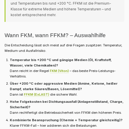
und Temperaturen bis rund +200 °C. FFKM ist die Premium-
Klasse für extreme Medien und höhere Temperaturen – und
kostet entsprechend mehr.
Wann FKM, wann FFKM? – Auswahlhilfe
Die Entscheidung lässt sich meist auf drei Fragen zuspitzen: Temperatur,
Medium und Ausfallrisiko.
Temperatur bis +200 °C und gängige Medien (Öl, Kraftstoff,
Wasser, viele Chemikalien)?
Dann reicht in der Regel
FKM (Viton)
– das beste Preis-Leistungs-
Verhältnis.
Über +200 °C oder aggressive Medien (Amine, Ketone, heißer
Dampf, starke Säuren/Basen, Lösemittel)?
Dann ist
FFKM (ExLAST)
die sichere Wahl.
Hohe Folgekosten bei Dichtungsausfall (Anlagenstillstand, Charge,
Sicherheit)?
Dann rechtfertigt die Betriebssicherheit von FFKM den höheren Preis.
Kombinierte Beanspruchung (Chemie + Temperatur gleichzeitig)?
Klarer FFKM-Fall – hier addieren sich die Belastungen.