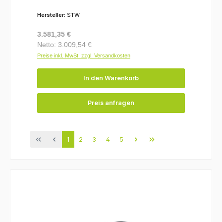
Hersteller:
STW
Regulärer Preis:
3.581,35 €
Netto: 3.009,54 €
Preise inkl. MwSt. zzgl. Versandkosten
In den Warenkorb
Preis anfragen
Seite
Seite
Seite
Seite
Seite
1
2
3
4
5