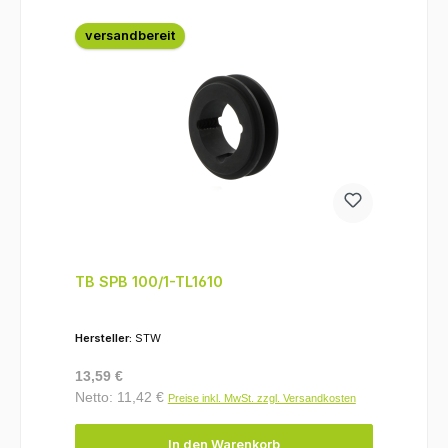
versandbereit
TB SPB 100/1-TL1610
Hersteller:
STW
Regulärer Preis:
13,59 €
Netto: 11,42 €
Preise inkl. MwSt. zzgl. Versandkosten
In den Warenkorb