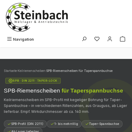
Zum Hauptinhalt springen
Du hast 0 Produk
Navigation
Startseite
›
Keilriemenscheiben
›
SPB-Riemenscheiben für Taperspannbuchse
SPB · DIN 2211 · TAPER-LOCK
SPB-Riemenscheiben
für Taperspannbuchse
Keilriemenscheiben im SPB-Profil mit kegeliger Bohrung für Taper-
Spannbuchse – in verschiedenen Rillenzahlen, aus Grauguss, ab Lager
lieferbar. Empf. Wirkdurchmesser ab ca. 140 mm.
SPB-Profil (DIN 2211)
1- bis mehrrillig
Taper-Spannbuchse
Ab Lager lieferbar