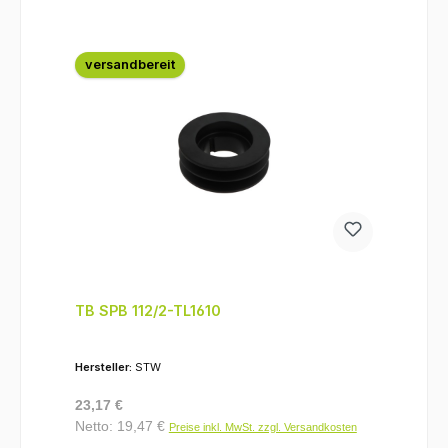
versandbereit
TB SPB 112/2-TL1610
Hersteller:
STW
Regulärer Preis:
23,17 €
Netto: 19,47 €
Preise inkl. MwSt. zzgl. Versandkosten