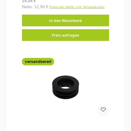
Regulärer Preis:
15,35 €
Netto: 12,90 €
Preise inkl. MwSt. zzgl. Versandkosten
In den Warenkorb
Preis anfragen
versandbereit