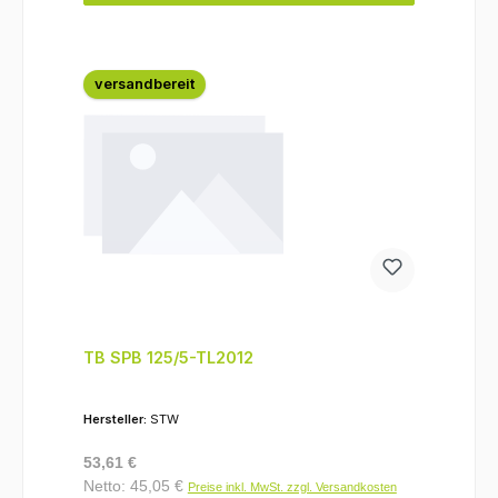
versandbereit
TB SPB 125/5-TL2012
Hersteller:
STW
Regulärer Preis:
53,61 €
Netto: 45,05 €
Preise inkl. MwSt. zzgl. Versandkosten