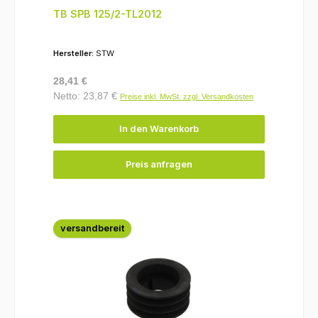
TB SPB 125/2-TL2012
Hersteller:
STW
Regulärer Preis:
28,41 €
Netto: 23,87 €
Preise inkl. MwSt. zzgl. Versandkosten
In den Warenkorb
Preis anfragen
versandbereit