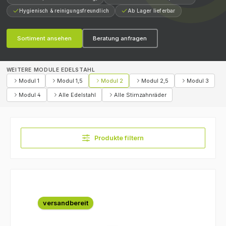
Hygienisch & reinigungsfreundlich
Ab Lager lieferbar
Sortiment ansehen
Beratung anfragen
WEITERE MODULE EDELSTAHL
Modul 1
Modul 1,5
Modul 2
Modul 2,5
Modul 3
Modul 4
Alle Edelstahl
Alle Stirnzahnräder
Produkte filtern
versandbereit