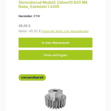
Stirnzahnrad Modul2 Zähne30 B20 Mit
Nabe, Edelstahl 1.4305
Hersteller:
STW
Regulärer Preis:
48,09 €
Netto: 40,41 €
Preise inkl. MwSt. zzgl. Versandkosten
In den Warenkorb
Preis anfragen
versandbereit