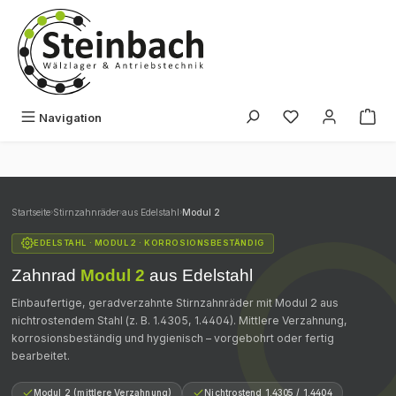
Zum Hauptinhalt springen
Du hast 0 Produk
Navigation
Startseite
›
Stirnzahnräder
›
aus Edelstahl
›
Modul 2
EDELSTAHL · MODUL 2 · KORROSIONSBESTÄNDIG
Zahnrad
Modul 2
aus Edelstahl
Einbaufertige, geradverzahnte Stirnzahnräder mit Modul 2 aus
nichtrostendem Stahl (z. B. 1.4305, 1.4404). Mittlere Verzahnung,
korrosionsbeständig und hygienisch – vorgebohrt oder fertig
bearbeitet.
Modul 2 (mittlere Verzahnung)
Nichtrostend 1.4305 / 1.4404