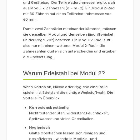
und Gerätebau. Der Teilkreisdurchmesser ergibt sich
aus Modul × Zähnezahl (d = m · z): Ein Modul 2-Rad
mit 30 Zähnen hat einen Teilkreisdurchmesser von
60 mm.
Damit zwei Zahnräder miteinander kämmen, müssen
sie denselben Modul und denselben Eingriffswinkel
(in der Regel 20°) besitzen. Ein Modul 2-Rad läuft
also nur mit einem weiteren Modul 2-Rad – die
Zähnezahlen dürfen sich unterscheiden und ergeben
die Übersetzung.
Warum Edelstahl bei Modul 2?
Wenn Korrosion, Nässe oder Hygiene eine Rolle
spielen, ist Edelstahl die richtige Werkstoffwahl. Die
Vorteile im Überblick:
Korrosionsbeständig
Nichtrostender Stahl widersteht Feuchtigkeit,
Spritzwasser und vielen Chemikalien.
Hygienisch
Glatte Oberflächen lassen sich reinigen und
desinfizieren – wichtig in Medizin- und