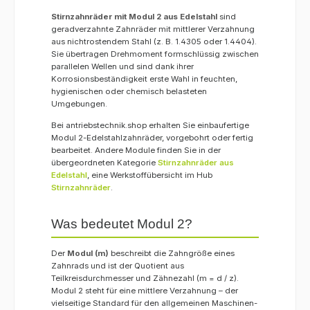
Stirnzahnräder mit Modul 2 aus Edelstahl
sind
geradverzahnte Zahnräder mit mittlerer Verzahnung
aus nichtrostendem Stahl (z. B. 1.4305 oder 1.4404).
Sie übertragen Drehmoment form­schlüssig zwischen
parallelen Wellen und sind dank ihrer
Korrosionsbeständigkeit erste Wahl in feuchten,
hygienischen oder chemisch belasteten
Umgebungen.
Bei antriebstechnik.shop erhalten Sie einbaufertige
Modul 2-Edelstahlzahnräder, vorgebohrt oder fertig
bearbeitet. Andere Module finden Sie in der
übergeordneten Kategorie
Stirnzahnräder aus
Edelstahl
, eine Werkstoffübersicht im Hub
Stirnzahnräder
.
Was bedeutet Modul 2?
Der
Modul (m)
beschreibt die Zahngröße eines
Zahnrads und ist der Quotient aus
Teilkreisdurchmesser und Zähnezahl (m = d / z).
Modul 2 steht für eine mittlere Verzahnung – der
vielseitige Standard für den allgemeinen Maschinen-