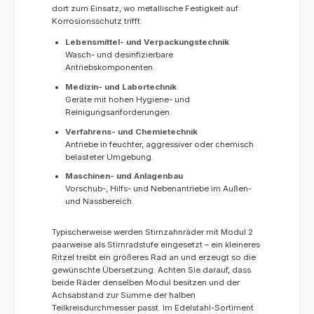
dort zum Einsatz, wo metallische Festigkeit auf
Korrosionsschutz trifft:
Lebensmittel- und Verpackungstechnik
Wasch- und desinfizierbare
Antriebskomponenten.
Medizin- und Labortechnik
Geräte mit hohen Hygiene- und
Reinigungsanforderungen.
Verfahrens- und Chemietechnik
Antriebe in feuchter, aggressiver oder chemisch
belasteter Umgebung.
Maschinen- und Anlagenbau
Vorschub-, Hilfs- und Nebenantriebe im Außen-
und Nassbereich.
Typischerweise werden Stirnzahnräder mit Modul 2
paarweise als Stirnradstufe eingesetzt – ein kleineres
Ritzel treibt ein größeres Rad an und erzeugt so die
gewünschte Übersetzung. Achten Sie darauf, dass
beide Räder denselben Modul besitzen und der
Achsabstand zur Summe der halben
Teilkreisdurchmesser passt. Im Edelstahl-Sortiment