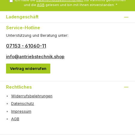
Ich habe die
Datenschutzbestimmungen
zur Kenntnis genommen
und die
AGB
gelesen und bin mit ihnen einverstanden.
*
Ladengeschäft
Service-Hotline
Unterstützung und Beratung unter:
07153 - 61060-11
info@antriebstechnik.shop
Vertrag widerrufen
Rechtliches
Widerrufsbelehrungen
Datenschutz
Impressum
AGB