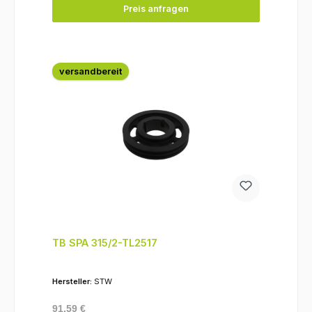
Preis anfragen
versandbereit
TB SPA 315/2-TL2517
Hersteller:
STW
Regulärer Preis:
91,59 €