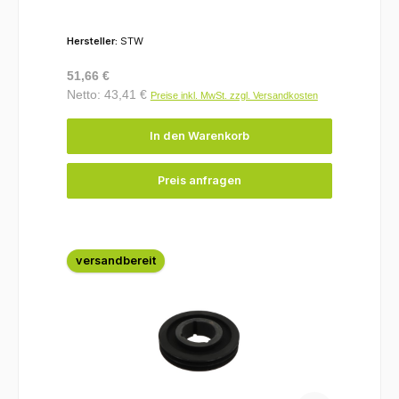
Hersteller:
STW
Regulärer Preis:
51,66 €
Netto: 43,41 €
Preise inkl. MwSt. zzgl. Versandkosten
In den Warenkorb
Preis anfragen
versandbereit