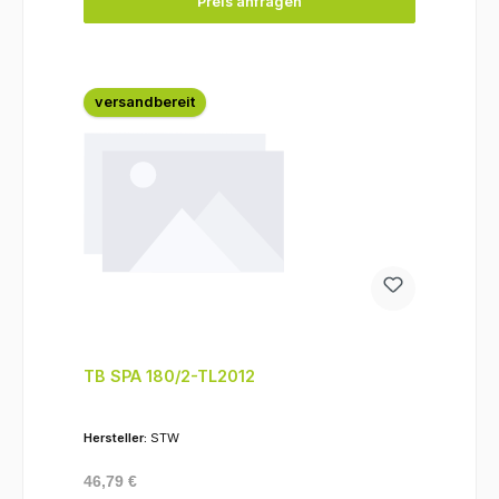
Preis anfragen
versandbereit
TB SPA 180/2-TL2012
Hersteller:
STW
Regulärer Preis:
46,79 €