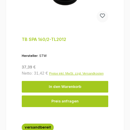
TB SPA 160/2-TL2012
Hersteller:
STW
Regulärer Preis:
37,39 €
Netto: 31,42 €
Preise inkl. MwSt. zzgl. Versandkosten
In den Warenkorb
Preis anfragen
versandbereit