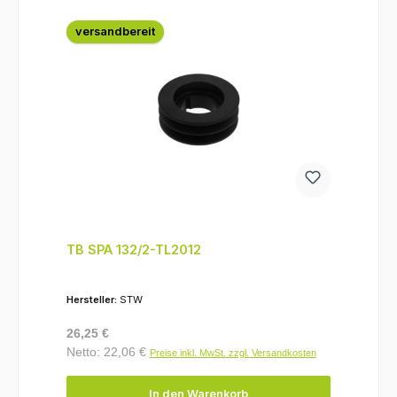
versandbereit
TB SPA 132/2-TL2012
Hersteller:
STW
Regulärer Preis:
26,25 €
Netto: 22,06 €
Preise inkl. MwSt. zzgl. Versandkosten
In den Warenkorb