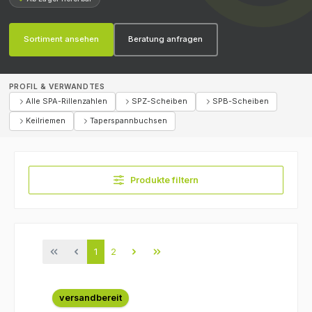
Sortiment ansehen
Beratung anfragen
PROFIL & VERWANDTES
Alle SPA-Rillenzahlen
SPZ-Scheiben
SPB-Scheiben
Keilriemen
Taperspannbuchsen
Produkte filtern
Seite
Seite
1
2
versandbereit