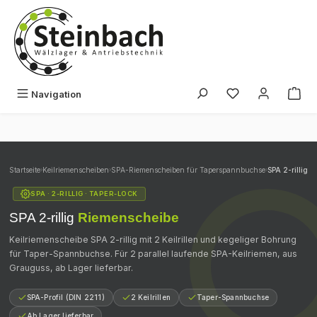
Zum Hauptinhalt springen
Du hast 0 Produk
Navigation
Startseite
›
Keilriemenscheiben
›
SPA-Riemenscheiben für Taperspannbuchse
›
SPA 2-rillig
SPA · 2-RILLIG · TAPER-LOCK
SPA 2-rillig
Riemenscheibe
Keilriemenscheibe SPA 2-rillig mit 2 Keilrillen und kegeliger Bohrung
für Taper-Spannbuchse. Für 2 parallel laufende SPA-Keilriemen, aus
Grauguss, ab Lager lieferbar.
SPA-Profil (DIN 2211)
2 Keilrillen
Taper-Spannbuchse
Ab Lager lieferbar