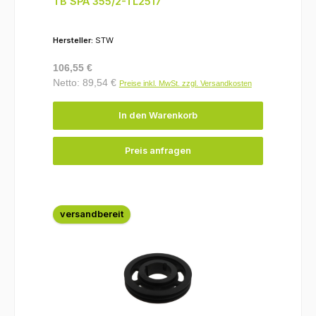
TB SPA 355/2-TL2517
Hersteller:
STW
Regulärer Preis:
106,55 €
Netto: 89,54 €
Preise inkl. MwSt. zzgl. Versandkosten
In den Warenkorb
Preis anfragen
versandbereit