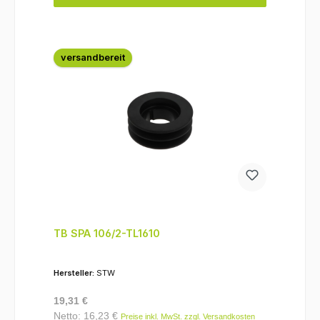
versandbereit
TB SPA 106/2-TL1610
Hersteller:
STW
Regulärer Preis:
19,31 €
Netto: 16,23 €
Preise inkl. MwSt. zzgl. Versandkosten