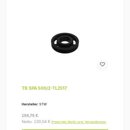
TB SPA 500/2-TL2517
Hersteller:
STW
Regulärer Preis:
154,75 €
Netto: 130,04 €
Preise inkl. MwSt. zzgl. Versandkosten