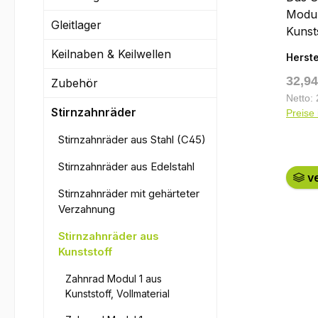
Kopfk
Modul
mm (d
Gleitlager
Kuns
Teilu
(glas
Keilnaben & Keilwellen
Das g
Herste
ist e
Polya
Regul
32,94
nach 
Zubehör
läuft 
Eingri
Netto: 
korro
Stirnzahnräder
Preise 
Normr
nicht)
Verza
Stirnzahnräder aus Stahl (C45)
Drehz
Evolv
trock
Stirnzahnräder aus Edelstahl
DIN 8
erhöh
ve
präzi
Formst
Stirnzahnräder mit gehärteter
Zahnr
Verzahnung
Trock
Gerad
höher
auch 
Stirnzahnräder aus
empfe
Kunststoff
— üb
oder 
zwisc
Rad w
Zahnrad Modul 1 aus
axial 
Kunststoff, Vollmaterial
von n
meist
gelie