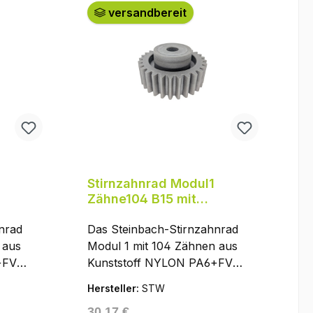
versandbereit
Stirnzahnrad Modul1
Zähne104 B15 mit
N
Einbuchtung, NYLON
nrad
PA6+FV
Das Steinbach-Stirnzahnrad
 aus
Modul 1 mit 104 Zähnen aus
+FV
Kunststoff NYLON PA6+FV
olyamid)
(glasfaserverstärktes Polyamid)
Hersteller:
STW
Stirnrad
ist ein geradverzahntes Stirnrad
Regulärer Preis:
30,17 €
ofil,
nach DIN 867 (Bezugsprofil,