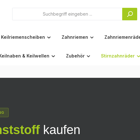
Keilriemenscheiben
Zahnriemen
Zahnriemenräd
Keilnaben & Keilwellen
Zubehör
Stirnzahnräder
NG
ststoff
kaufen