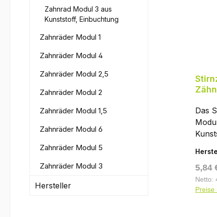
empfe
Zahnrad Modul 3 aus
gängi
— üb
oder 
Kunststoff, Einbuchtung
Zähne
zwisc
Rad w
bevor
axial 
Zahnräder Modul 1
von 2
aktue
meist
Pilot
Zahnräder Modul 4
Sie ob
Bauar
gewü
Ersatz
Masch
Zahnräder Modul 2,5
aufge
Stir
Masch
13 Zä
Passf
Zähn
Zahnräder Modul 2
Paaru
Teilk
Blatt
NYL
Ferti
mm (d
Einba
Das S
Zahnräder Modul 1,5
Ausle
Kopfk
kämme
Modul
gern 
mm (d
Zahnräder Modul 6
müsse
Kuns
Teilu
haben
(glas
Zahnräder Modul 5
Das g
Herste
berech
ist e
Polya
Zahnräder Modul 3
Regul
5,84 
z₂) / 
nach 
läuft 
z₂ / z
Eingri
Netto: 
Hersteller
korro
Preise 
Polya
Normr
nicht)
schmi
Verza
Drehz
kann 
Evolv