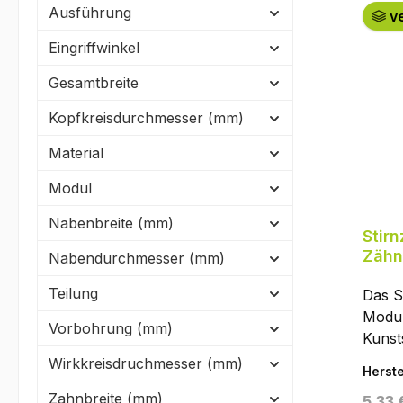
Ausführung
ve
Eingriffwinkel
Gesamtbreite
Kopfkreisdurchmesser (mm)
Material
Modul
Nabenbreite (mm)
Stir
Zähn
Nabendurchmesser (mm)
NYL
Teilung
Das S
Modul
Vorbohrung (mm)
Kuns
(glas
Wirkkreisdruchmesser (mm)
Herste
ist e
Zahnbreite (mm)
Regul
5,33 
nach 