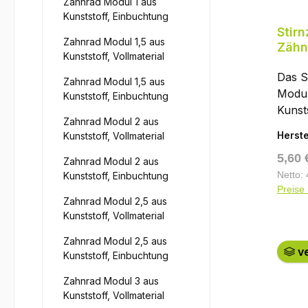
Zahnrad Modul 1 aus
Bauar
kann 
Kunststoff, Einbuchtung
Masch
Welle
Stir
110 Z
Zahnrad Modul 1,5 aus
einer
Zähn
Teilk
Kunststoff, Vollmaterial
6885 
NYL
mm (d
Einba
Das S
Zahnrad Modul 1,5 aus
Kopfk
kämme
Modul
Kunststoff, Einbuchtung
mm (d
müsse
Kuns
Teilu
Zahnrad Modul 2 aus
haben
(glas
Das g
Herste
Kunststoff, Vollmaterial
berech
ist e
Polya
Regul
5,60 
z₂) / 
nach 
Zahnrad Modul 2 aus
läuft 
z₂ / z
Eingri
Netto: 
Kunststoff, Einbuchtung
korro
Preise 
Polya
Normr
nicht)
Zahnrad Modul 2,5 aus
schmi
Verza
Kunststoff, Vollmaterial
Drehz
kann 
Evolv
trock
Zahnrad Modul 2,5 aus
(z. B
DIN 8
erhöh
ve
Kunststoff, Einbuchtung
erhöh
präzi
Formst
Drehm
Zahnr
Zahnrad Modul 3 aus
Trock
empfi
Gerad
Kunststoff, Vollmaterial
höher
aus S
auch 