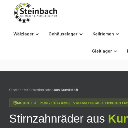
m Hauptinhalt springen
Zur Suche springen
Zur Hauptnavigation springen
Wälzlager
Gehäuselager
Keilriemen
Gleitlager
Startseite
Stirnzahnräder
aus Kunststoff
›
›
MODUL 1–3 · POM / POLYAMID · VOLLMATERIAL & EINBUCHTU
Stirnzahnräder aus
Kun