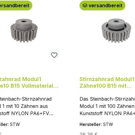
rsandbereit
versandbereit
nzahnrad Modul1
Stirnzahnrad Modul1
e10 B15 Vollmaterial,
Zähne100 B15 mit
ON PA6+FV
Einbuchtung, NYLO
teinbach-Stirnzahnrad
PA6+FV
Das Steinbach-Stirnzah
 1 mit 10 Zähnen aus
Modul 1 mit 100 Zähnen
tstoff NYLON PA6+FV
Kunststoff NYLON PA6
faserverstärktes Polyamid)
(glasfaserverstärktes P
ller:
STW
Hersteller:
STW
in geradverzahntes Stirnrad
ist ein geradverzahntes 
ärer Preis:
Regulärer Preis:
€
26,36 €
DIN 867 (Bezugsprofil,
nach DIN 867 (Bezugspr