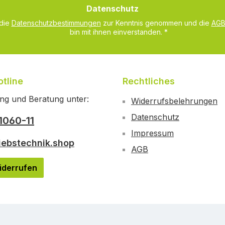
Datenschutz
*
 die
Datenschutzbestimmungen
zur Kenntnis genommen und die
AG
bin mit ihnen einverstanden.
*
tline
Rechtliches
ng und Beratung unter:
Widerrufsbelehrungen
Datenschutz
1060-11
Impressum
iebstechnik.shop
AGB
iderrufen