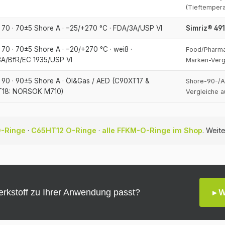
(Tieftemper
70 · 70±5 Shore A · −25/+270 °C · FDA/3A/USP VI
Simriz® 491
70 · 70±5 Shore A · −20/+270 °C · weiß ·
Food/Pharma
A/BfR/EC 1935/USP VI
Marken-Verg
90 · 90±5 Shore A · Öl&Gas / AED (C90XT17 &
Shore-90-/A
T18: NORSOK M710)
Vergleiche a
O-Ringe
·
C65HT12 O-Ringe
·
alle FFKM-O-Ringe im Shop
. Weit
rkstoff zu Ihrer Anwendung passt?
▸ 