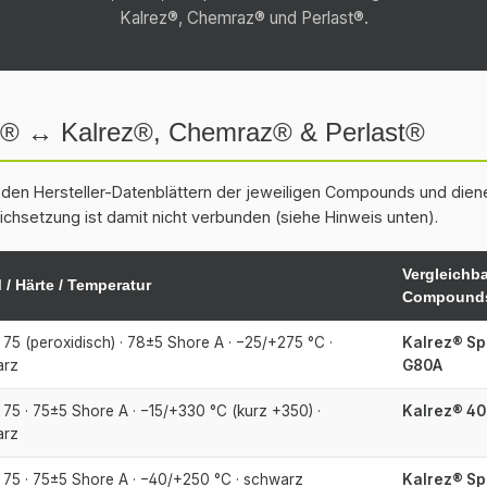
Kalrez®, Chemraz® und Perlast®.
ST® ↔ Kalrez®, Chemraz® & Perlast®
den Hersteller-Datenblättern der jeweiligen Compounds und diene
eichsetzung ist damit nicht verbunden (siehe Hinweis unten).
Vergleichb
/ Härte / Temperatur
Compound
75 (peroxidisch) · 78±5 Shore A · −25/+275 °C ·
Kalrez® Sp
arz
G80A
75 · 75±5 Shore A · −15/+330 °C (kurz +350) ·
Kalrez® 40
arz
75 · 75±5 Shore A · −40/+250 °C · schwarz
Kalrez® S