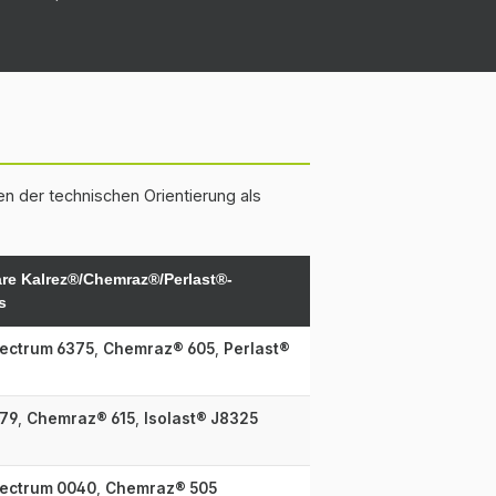
n der technischen Orientierung als
are Kalrez®/Chemraz®/Perlast®-
s
ectrum 6375
,
Chemraz® 605
,
Perlast®
79
,
Chemraz® 615
,
Isolast® J8325
pectrum 0040
,
Chemraz® 505