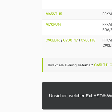
M65STU5
FFKM 
M70FU14
FFKM 
FDA/3
C90ED16
/
C90XT17
/
C90LT18
FFKM 
C90L
C65LT11 
Direkt als O-Ring lieferbar:
Unsicher, welcher ExLAST®-We