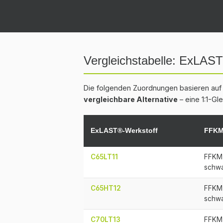
Vergleichstabelle: ExLA
Die folgenden Zuordnungen basieren auf 
vergleichbare Alternative
– eine 1:1-Gl
ExLAST®-Werkstoff
FFKM 
C65LT11
FFKM 
schw
C65HT12
FFKM 
schw
C70LT13
FFKM 