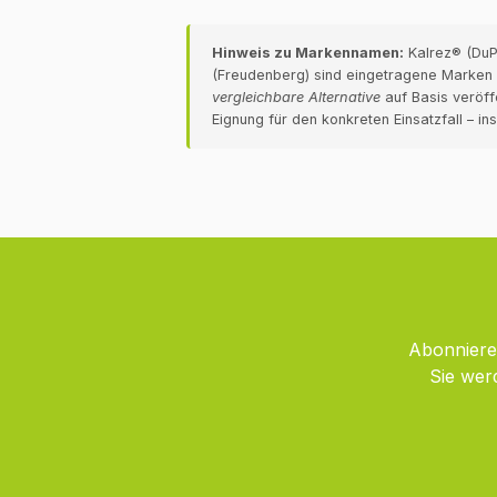
Hinweis zu Markennamen:
Kalrez® (DuPo
(Freudenberg) sind eingetragene Marken d
vergleichbare Alternative
auf Basis veröff
Eignung für den konkreten Einsatzfall – i
Abonnieren
Sie wer