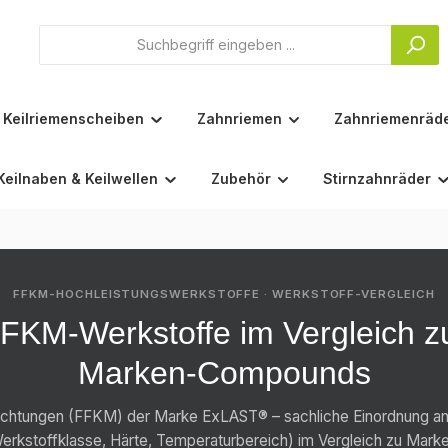
Keilriemenscheiben
Zahnriemen
Zahnriemenräd
Keilnaben & Keilwellen
Zubehör
Stirnzahnräder
FFKM-HOCHLEISTUNGSWERKSTOFFE · WERKSTOFF-VERGLEICH
KM-Werkstoffe im Vergleich z
Marken-Compounds
ichtungen (FFKM) der Marke ExLAST® – sachliche Einordnung anh
erkstoffklasse, Härte, Temperaturbereich) im Vergleich zu Ma