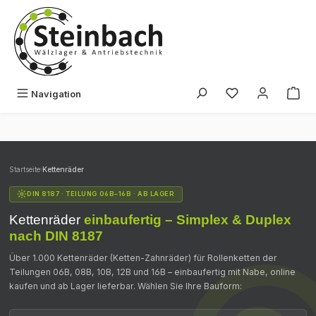
Zum Hauptinhalt springen
Du hast 0 Produk
Navigation
Startseite
›
Kettenräder
DIN 8187 · TEILUNG 06B–16B · AB LAGER
Kettenräder
einbaufertig – Simplex & Duplex
nach DIN 8187
Über 1.000 Kettenräder (Ketten-Zahnräder) für Rollenketten der
Teilungen 06B, 08B, 10B, 12B und 16B – einbaufertig mit Nabe, online
kaufen und ab Lager lieferbar. Wählen Sie Ihre Bauform: