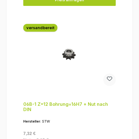
versandbereit
06B-1 Z=12 Bohrung=16H7 + Nut nach
DIN
Hersteller:
STW
Regulärer Preis:
7,32 €