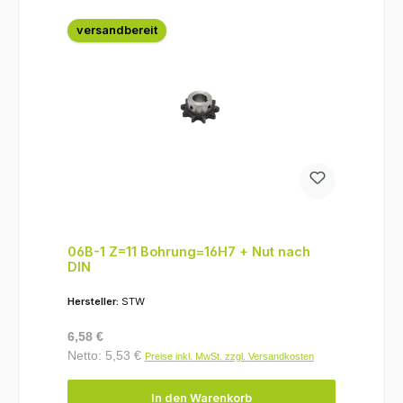
versandbereit
06B-1 Z=11 Bohrung=16H7 + Nut nach
DIN
Hersteller:
STW
Regulärer Preis:
6,58 €
Netto: 5,53 €
Preise inkl. MwSt. zzgl. Versandkosten
In den Warenkorb