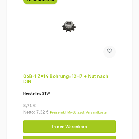
06B-1 Z=14 Bohrung=12H7 + Nut nach
DIN
Hersteller:
STW
Regulärer Preis:
8,71 €
Netto: 7,32 €
Preise inkl. MwSt. zzgl. Versandkosten
In den Warenkorb