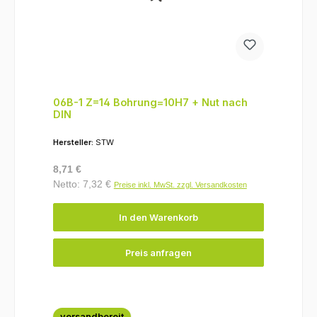
06B-1 Z=14 Bohrung=10H7 + Nut nach
DIN
Hersteller:
STW
Regulärer Preis:
8,71 €
Netto: 7,32 €
Preise inkl. MwSt. zzgl. Versandkosten
In den Warenkorb
Preis anfragen
versandbereit