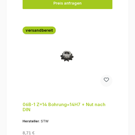
Preis anfragen
versandbereit
06B-1 Z=14 Bohrung=14H7 + Nut nach
DIN
Hersteller:
STW
Regulärer Preis:
8,71 €