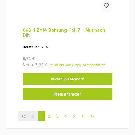
06B-1 Z=14 Bohrung=16H7 + Nut nach
DIN
Hersteller:
STW
Regulärer Preis:
8,71 €
Netto: 7,32 €
Preise inkl. MwSt. zzgl. Versandkosten
In den Warenkorb
Preis anfragen
Seite
Seite
Seite
Seite
Seite
1
2
3
4
5