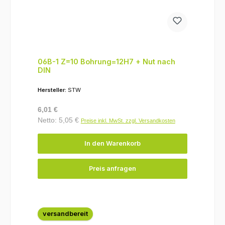
06B-1 Z=10 Bohrung=12H7 + Nut nach
DIN
Hersteller:
STW
Regulärer Preis:
6,01 €
Netto: 5,05 €
Preise inkl. MwSt. zzgl. Versandkosten
In den Warenkorb
Preis anfragen
versandbereit