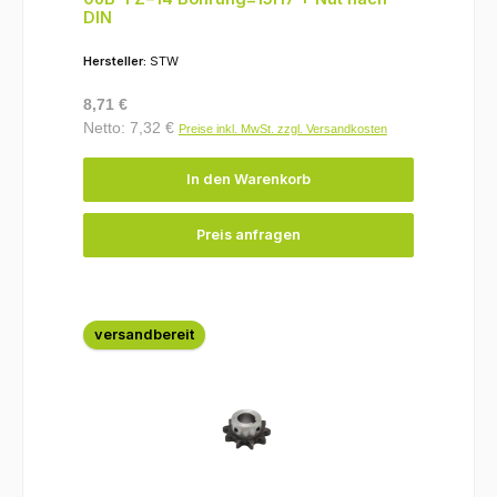
DIN
Hersteller:
STW
Regulärer Preis:
8,71 €
Netto: 7,32 €
Preise inkl. MwSt. zzgl. Versandkosten
In den Warenkorb
Preis anfragen
versandbereit