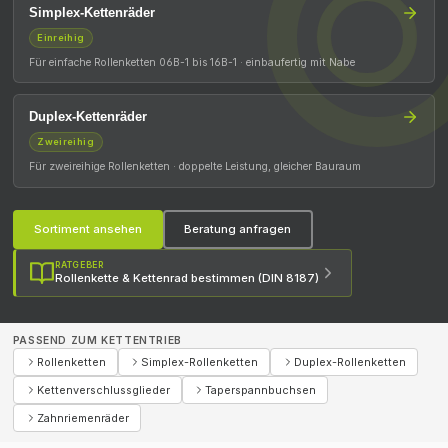
Simplex-Kettenräder
Einreihig
Für einfache Rollenketten 06B-1 bis 16B-1 · einbaufertig mit Nabe
Duplex-Kettenräder
Zweireihig
Für zweireihige Rollenketten · doppelte Leistung, gleicher Bauraum
Sortiment ansehen
Beratung anfragen
RATGEBER
Rollenkette & Kettenrad bestimmen (DIN 8187)
PASSEND ZUM KETTENTRIEB
Rollenketten
Simplex-Rollenketten
Duplex-Rollenketten
Kettenverschlussglieder
Taperspannbuchsen
Zahnriemenräder