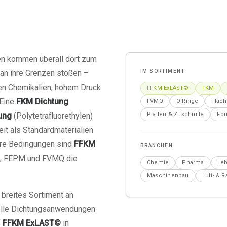
en kommen überall dort zum
 an ihre Grenzen stoßen –
IM SORTIMENT
en Chemikalien, hohem Druck
FFKM ExLAST©
FKM
 Eine
FKM Dichtung
FVMQ
O-Ringe
Flac
ung
(Polytetrafluorethylen)
Platten & Zuschnitte
For
eit als Standardmaterialien
re Bedingungen sind
FFKM
BRANCHEN
R, FEPM und FVMQ die
Chemie
Pharma
Leb
Maschinenbau
Luft- & 
 breites Sortiment an
ielle Dichtungsanwendungen
f
FFKM ExLAST©
in