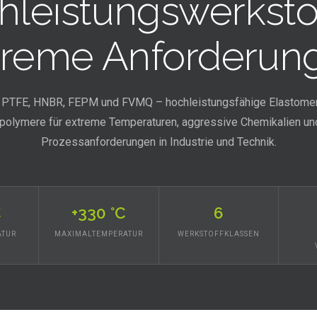
hleistungswerkstof
treme Anforderun
PTFE, HNBR, FEPM und FVMQ – hochleistungsfähige Elastome
rpolymere für extreme Temperaturen, aggressive Chemikalien un
Prozessanforderungen in Industrie und Technik.
C
+330 °C
6
ATUR
MAXIMALTEMPERATUR
WERKSTOFFKLASSEN