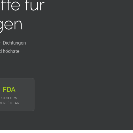
fe für
gen
r-Dichtungen
d höchste
FDA
KONFORM
VERFÜGBAR