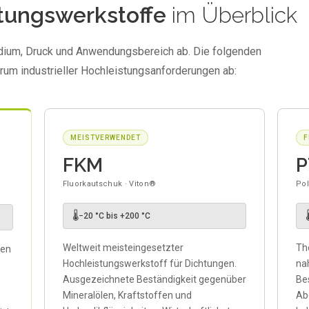
tungswerkstoffe
im Überblick
dium, Druck und Anwendungsbereich ab. Die folgenden
um industrieller Hochleistungsanforderungen ab:
MEISTVERWENDET
F
FKM
P
Fluorkautschuk · Viton®
Pol
🌡

−20 °C bis +200 °C
Weltweit meisteingesetzter
Th
hen
Hochleistungswerkstoff für Dichtungen.
na
Ausgezeichnete Beständigkeit gegenüber
Bes
Mineralölen, Kraftstoffen und
Ab