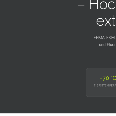
– Hoc
ex
FFKM, FKM, 
und Fluo
−70 °
TIEFSTTEMPER