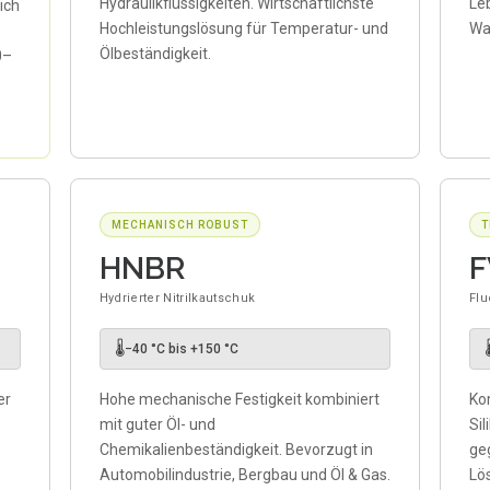
Hydraulikflüssigkeiten. Wirtschaftlichste
Le
ich
Hochleistungslösung für Temperatur- und
Wa
Ölbeständigkeit.
0–
MECHANISCH ROBUST
T
HNBR
Hydrierter Nitrilkautschuk
Flu
🌡

−40 °C bis +150 °C
er
Hohe mechanische Festigkeit kombiniert
Kom
mit guter Öl- und
Sil
Chemikalienbeständigkeit. Bevorzugt in
ge
Automobilindustrie, Bergbau und Öl & Gas.
Lö