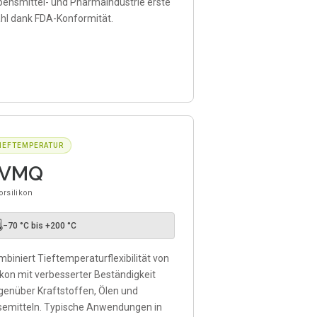
bensmittel- und Pharmaindustrie erste
hl dank FDA-Konformität.
IEFTEMPERATUR
FVMQ
orsilikon

−70 °C bis +200 °C
biniert Tieftemperaturflexibilität von
ikon mit verbesserter Beständigkeit
genüber Kraftstoffen, Ölen und
semitteln. Typische Anwendungen in