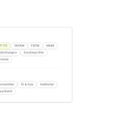
PTFE
SRFKM
FEPM
HNBR
hdichtungen
Sonderprofile
mteile
ensmittel
Öl & Gas
Halbleiter
Raumfahrt