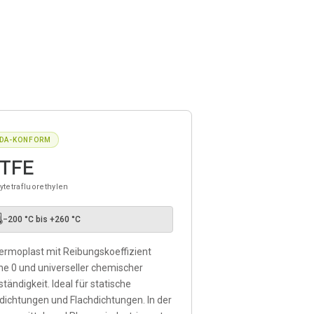
DA-KONFORM
TFE
ytetrafluorethylen

−200 °C bis +260 °C
ermoplast mit Reibungskoeffizient
he 0 und universeller chemischer
tändigkeit. Ideal für statische
dichtungen und Flachdichtungen. In der