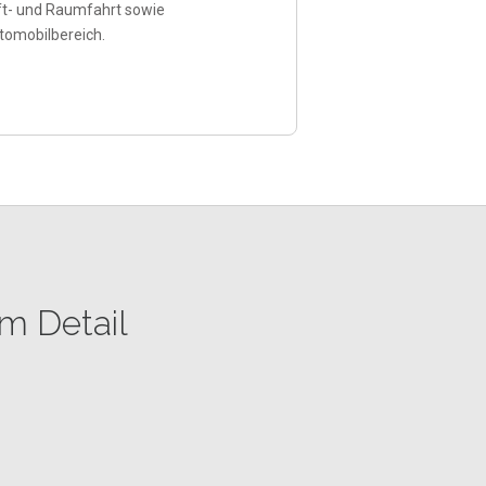
ft- und Raumfahrt sowie
tomobilbereich.
m Detail