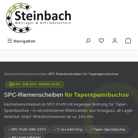
Zum Hauptinhalt springen
Du hast 0 Produk
Navigation
Startseite
›
Keilriemenscheiben
›
SPC-Riemenscheiben für Taperspannbuchse
SPC · DIN 2211 · TAPER-LOCK
SPC-Riemenscheiben
für Taperspannbuchse
Keilriemenscheiben im SPC-Profil mit kegeliger Bohrung für Taper-
Spannbuchse – in verschiedenen Rillenzahlen, aus Grauguss, ab Lager
lieferbar. Empf. Wirkdurchmesser ab ca. 224 mm.
SPC-Profil (DIN 2211)
1- bis mehrrillig
Taper-Spannbuchse
Ab Lager lieferbar