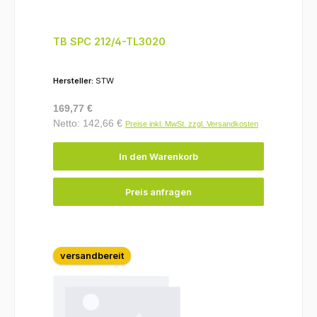
TB SPC 212/4-TL3020
Hersteller:
STW
Regulärer Preis:
169,77 €
Netto: 142,66 €
Preise inkl. MwSt. zzgl. Versandkosten
In den Warenkorb
Preis anfragen
versandbereit