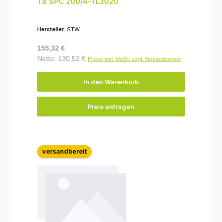
TB SPC 200/4-TL3020
Hersteller:
STW
Regulärer Preis:
155,32 €
Netto: 130,52 €
Preise inkl. MwSt. zzgl. Versandkosten
In den Warenkorb
Preis anfragen
versandbereit