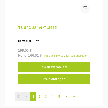
TB SPC 224/4-TL3535
Hersteller:
STW
Regulärer Preis:
198,50 €
Netto: 166,81 €
Preise inkl. MwSt. zzgl. Versandkosten
In den Warenkorb
Preis anfragen
Seite
Seite
Seite
Seite
Seite
1
2
3
4
5