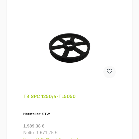
TB SPC 1250/4-TL5050
Hersteller:
STW
Regulärer Preis:
1.989,38 €
Netto: 1.671,75 €