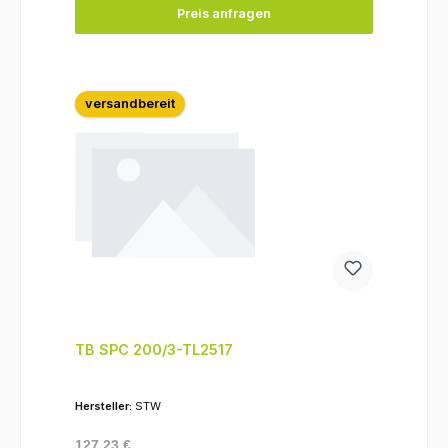
Preis anfragen
versandbereit
TB SPC 200/3-TL2517
Hersteller:
STW
Regulärer Preis:
127,23 €