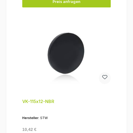
Preis anfragen
VK-115x12-NBR
Hersteller:
STW
Regulärer Preis:
10,42 €