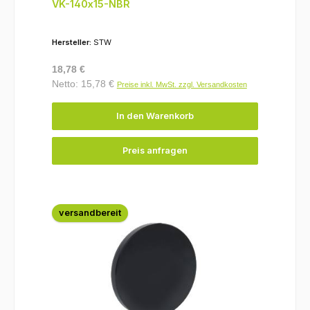
VK-140x15-NBR
Hersteller:
STW
Regulärer Preis:
18,78 €
Netto: 15,78 €
Preise inkl. MwSt. zzgl. Versandkosten
In den Warenkorb
Preis anfragen
versandbereit