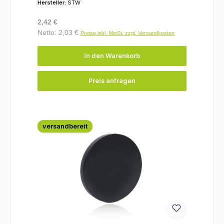
Hersteller:
STW
Regulärer Preis:
2,42 €
Netto: 2,03 €
Preise inkl. MwSt. zzgl. Versandkosten
In den Warenkorb
Preis anfragen
versandbereit