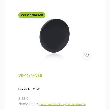
versandbereit
VK-16x4-NBR
Hersteller:
STW
Regulärer Preis:
2,42 €
Netto: 2,03 €
Preise inkl. MwSt. zzgl. Versandkosten