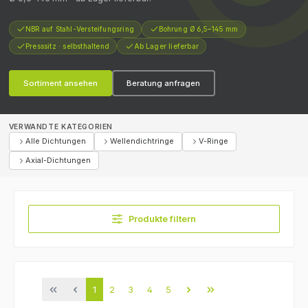
NBR auf Stahl-Versteifungsring
Bohrung Ø 6,5–145 mm
Presssitz · selbsthaltend
Ab Lager lieferbar
Sortiment ansehen
Beratung anfragen
VERWANDTE KATEGORIEN
Alle Dichtungen
Wellendichtringe
V-Ringe
Axial-Dichtungen
Produkte filtern
Seite
Seite
Seite
Seite
Seite
1
2
3
4
5