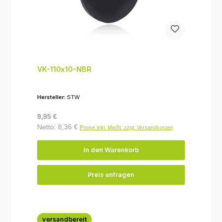
VK-110x10-NBR
Hersteller:
STW
Regulärer Preis:
9,95 €
Netto: 8,36 €
Preise inkl. MwSt. zzgl. Versandkosten
In den Warenkorb
Preis anfragen
versandbereit