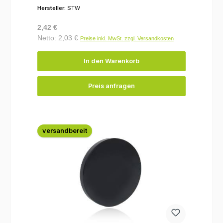
Hersteller:
STW
Regulärer Preis:
2,42 €
Netto: 2,03 €
Preise inkl. MwSt. zzgl. Versandkosten
In den Warenkorb
Preis anfragen
versandbereit