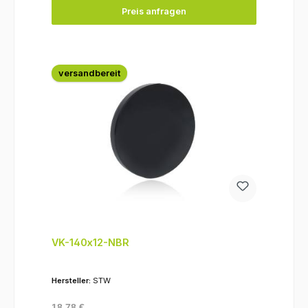
Preis anfragen
versandbereit
VK-140x12-NBR
Hersteller:
STW
Regulärer Preis:
18,78 €