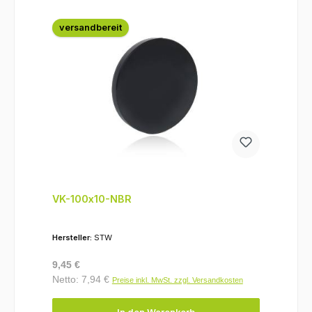
versandbereit
VK-100x10-NBR
Hersteller:
STW
Regulärer Preis:
9,45 €
Netto: 7,94 €
Preise inkl. MwSt. zzgl. Versandkosten