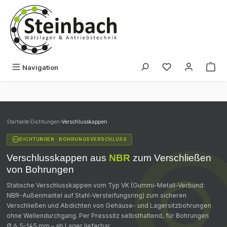
Zum Hauptinhalt springen
Du hast 0 Produk
Navigation
Startseite
›
Dichtungen
›
Verschlusskappen
DICHTUNGEN · BOHRUNGSVERSCHLUSS
Verschlusskappen aus
NBR
zum Verschließen
von Bohrungen
Statische Verschlusskappen vom Typ VK (Gummi-Metall-Verbund:
NBR-Außenmantel auf Stahl-Versteifungsring) zum sicheren
Verschließen und Abdichten von Gehäuse- und Lagersitzbohrungen
ohne Wellendurchgang. Per Presssitz selbsthaltend, für Bohrungen
Ø 6,5–145 mm – ab Lager lieferbar.