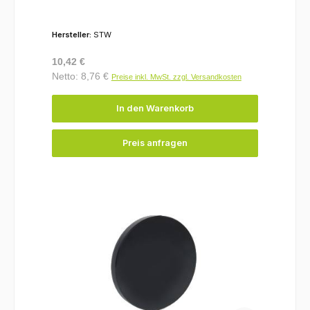
Hersteller:
STW
Regulärer Preis:
10,42 €
Netto: 8,76 €
Preise inkl. MwSt. zzgl. Versandkosten
In den Warenkorb
Preis anfragen