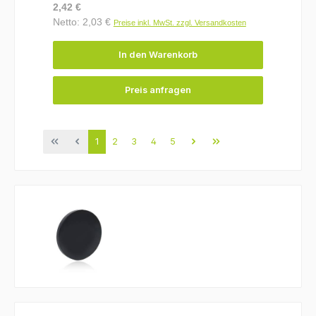
Regulärer Preis:
2,42 €
Netto: 2,03 €
Preise inkl. MwSt. zzgl. Versandkosten
In den Warenkorb
Preis anfragen
Seite
Seite
Seite
Seite
Seite
1
2
3
4
5