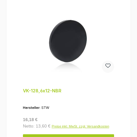
VK-128,6x12-NBR
Hersteller:
STW
Regulärer Preis:
16,18 €
Netto: 13,60 €
Preise inkl. MwSt. zzgl. Versandkosten