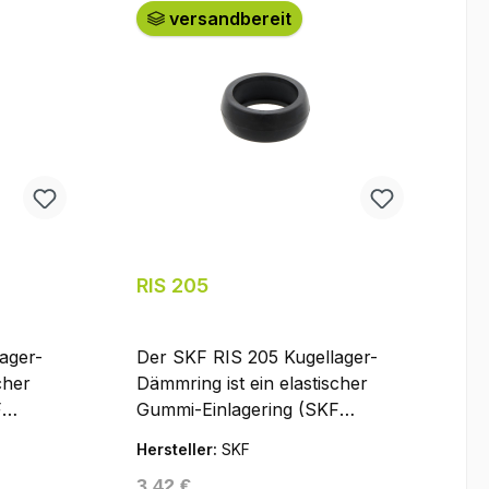
versandbereit
RIS 205
ager-
Der SKF RIS 205 Kugellager-
cher
Dämmring ist ein elastischer
F
Gummi-Einlagering (SKF
IS-2-
„Rubber seating ring", RIS-2-
Hersteller:
SKF
. Er
Serie) aus Gummi (NBR). Er
Regulärer Preis:
3,42 €
Y-Lager
bettet ein Spann- oder Y-Lager