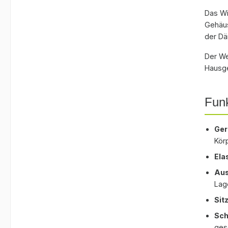
Außen
Das Wi
Spann
Gehäus
RIS 2
der D
Lager
Spann
Der We
unter
Hausge
Gehäu
Größe
Funk
Dämmr
Auswa
über 
Ger
Kör
Ela
Aus
Lag
Sit
Sch
ges