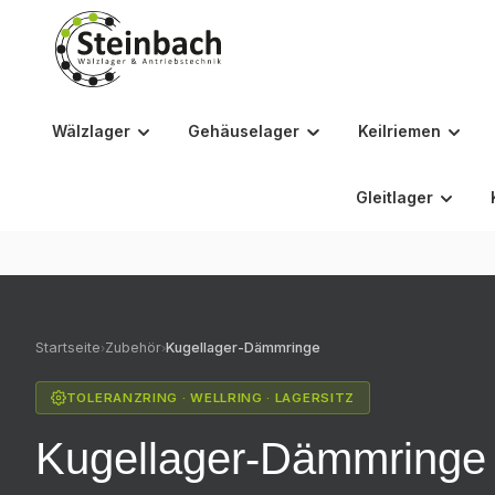
m Hauptinhalt springen
Zur Suche springen
Zur Hauptnavigation springen
Wälzlager
Gehäuselager
Keilriemen
Gleitlager
Startseite
Zubehör
Kugellager-Dämmringe
›
›
TOLERANZRING · WELLRING · LAGERSITZ
Kugellager-Dämmring