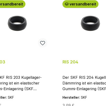
rsandbereit
versandbereit
203
RIS 204
KF RIS 203 Kugellager-
Der SKF RIS 204 Kugell
ing ist ein elastischer
Dämmring ist ein elastis
-Einlagering (SKF
Gummi-Einlagering (SK
er seating ring", RIS-2-
„Rubber seating ring", R
ller:
SKF
Hersteller:
SKF
) aus Gummi (NBR). Er
Serie) aus Gummi (NBR)
ärer Preis:
Regulärer Preis:
€
3,09 €
t ein Spann- oder Y-Lager
bettet ein Spann- oder 