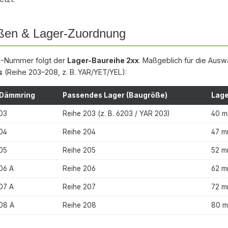
ßen & Lager-Zuordnung
S-Nummer folgt der
Lager-Baureihe 2xx
. Maßgeblich für die Ausw
s
(Reihe 203–208, z. B. YAR/YET/YEL):
Dämmring
Passendes Lager (Baugröße)
Lag
03
Reihe 203 (z. B. 6203 / YAR 203)
40 
04
Reihe 204
47 
05
Reihe 205
52 
06 A
Reihe 206
62 
07 A
Reihe 207
72 
08 A
Reihe 208
80 