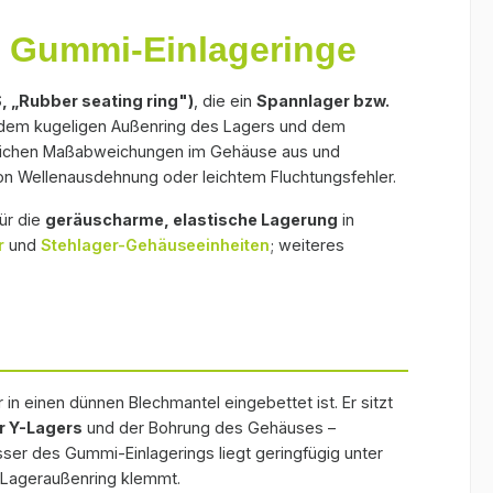
 Gummi-
Innendurchmesser des Gummi-
iten;
Stehlager-Gehäuseeinheiten;
iegt
Einlagerings (79,7 mm) liegt
S Gummi-Einlageringe
weitere Größen unter
-Außen-
knapp unter dem Lager-Außen-
Bei
Kugellager-Dämmringe. Bei
pfend
Ø und klemmt sich dämpfend
eichen
Fragen zur Auswahl erreichen
, „Rubber seating ring")
, die ein
Spannlager bzw.
; der
auf den Lageraußenring; der
Sie uns über das
 dem kugeligen Außenring des Lagers und dem
n
Außendurchmesser von
Kontaktformular.
leichen Maßabweichungen im Gehäuse aus und
e, die
85,3 mm sitzt im Gehäuse, die
on Wellenausdehnung oder leichtem Fluchtungsfehler.
3 mm. So
Gesamtbreite beträgt 24 mm.
h
So gleicht der Ring zugleich
ür die
geräuscharme, elastische Lagerung
in
Maßabweichungen der
r
und
Stehlager-Gehäuseeinheiten
; weiteres
t eine
Bohrung aus und erlaubt eine
es
geringe Verschiebung des
leich
Lagers – etwa zum Ausgleich
oder
von Wellenausdehnung oder
er. Der
leichtem Fluchtungsfehler. Der
ist von
Werkstoff Gummi (NBR) ist von
r in einen dünnen Blechmantel eingebettet ist. Er sitzt
etwa −30 bis +100 °C
r Y-Lagers
und der Bohrung des Gehäuses –
ür die
einsetzbar. Maßgeblich für die
er des Gummi-Einlagerings liegt geringfügig unter
Auswahl ist der
Lageraußenring klemmt.