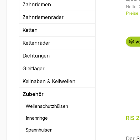
Zahnriemen
der Re
Netto: 
Preise 
Gehä
Zahnriemenräder
typis
Stahl
Ketten
und d
ve
Kettenräder
Schwi
laufe
Dichtungen
körpe
Gehäu
Gleitlager
sitzt
Keilnaben & Keilwellen
Außen
Auße
Zubehör
Gehäu
Innen
Wellenschutzhülsen
Einlag
RIS 
Innenringe
knapp
Ø und
Spannhülsen
auf d
Der S