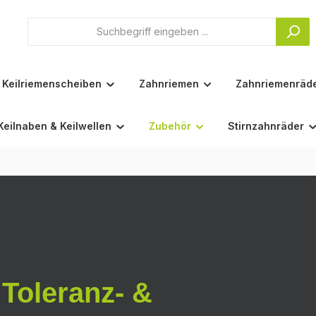
Keilriemenscheiben
Zahnriemen
Zahnriemenräd
Keilnaben & Keilwellen
Zubehör
Stirnzahnräder
e
Toleranz- &