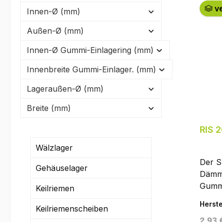
ve
Innen-Ø (mm)
Außen-Ø (mm)
Innen-Ø Gummi-Einlagering (mm)
Innenbreite Gummi-Einlager. (mm)
Lageraußen-Ø (mm)
Breite (mm)
RIS 
Wälzlager
Der S
Gehäuselager
Dämmr
Gummi
Keilriemen
„Rubb
Herste
Keilriemenscheiben
Serie
Regul
2,93 
bette