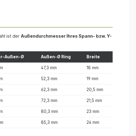
ahl ist der
Außendurchmesser Ihres Spann- bzw. Y-
er-Außen-Ø
Außen-Ø Ring
Breite
mm
47,3 mm
18 mm
mm
52,3 mm
19 mm
mm
62,3 mm
20,5 mm
mm
72,3 mm
21,5 mm
mm
80,3 mm
23 mm
mm
85,3 mm
24 mm