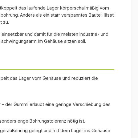
es
Außendurchmesser Ihres
ntkoppelt das laufende Lager körperschallmäßig vom
mm →
Spann-/Y-Lagers (80 mm →
rung. Anders als ein starr verspanntes Bauteil lässt
den
RIS 208 A). Die passenden
 zu.
Lager finden Sie unter
häuse
Spannlager und die Gehäuse
C
einsetzbar und damit für die meisten Industrie- und
unter Stehlager-
schwingungsarm im Gehäuse sitzen soll.
re
Gehäuseeinheiten; weitere
r-
Größen unter Kugellager-
zur
Dämmringe. Bei Fragen zur
uns
Auswahl erreichen Sie uns
r.
über das Kontaktformular.
pelt das Lager vom Gehäuse und reduziert die
r
– der Gummi erlaubt eine geringe Verschiebung des
onders enge Bohrungstoleranz nötig ist.
ageraußenring gelegt und mit dem Lager ins Gehäuse