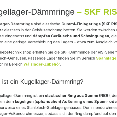
durchmesser des Gummi-
Innendurchmesser des
ager-Gehäuseeinheiten;
Stehlager-Gehäuseeinhe
erings (61,8 mm) liegt
Einlagerings (71,8 mm) l
gellager-Dämmringe
– SKF RI
re Größen unter
weitere Größen unter
 unter dem Lager-Außen-
knapp unter dem Lager
lager-Dämmringe. Bei
Kugellager-Dämmringe. 
 klemmt sich dämpfend
Ø und klemmt sich däm
n zur Auswahl erreichen
Fragen zur Auswahl err
lager-Dämmringe
sind elastische
Gummi-Einlageringe (SKF RIS
en Lageraußenring; der
auf den Lageraußenring
ns über das
Sie uns über das
er
elastisch in der Gehäusebohrung betten. Sie werden zwischen
ndurchmesser von
Außendurchmesser vo
ktformular.
Kontaktformular.
se eingesetzt und
dämpfen Geräusche und Schwingungen
, g
mm sitzt im Gehäuse, die
80,3 mm sitzt im Gehäus
en eine geringe Verschiebung des Lagers – etwa zum Ausgleich v
tbreite beträgt 21,5 mm.
Gesamtbreite beträgt 2
eicht der Ring zugleich
gleicht der Ring zugleic
triebstechnik.shop erhalten Sie die SKF-Dämmringe der RIS-Serie f
bweichungen der
Maßabweichungen der
lech-Gehäusen. Passende Lager finden Sie im Bereich
Spannlage
ng aus und erlaubt eine
Bohrung aus und erlaub
r im Bereich
Wälzlager-Zubehör
.
ge Verschiebung des
geringe Verschiebung d
s – etwa zum Ausgleich
Lagers – etwa zum Ausg
ist ein Kugellager-Dämmring?
ellenausdehnung oder
von Wellenausdehnung 
tem Fluchtungsfehler. Der
leichtem Fluchtungsfehl
toff Gummi (NBR) ist von
Werkstoff Gummi (NBR) 
gellager-Dämmring ist ein
elastischer Ring aus Gummi (NBR)
, de
−30 bis +100 °C
etwa −30 bis +100 °C
hen dem
kugeligen (sphärischen) Außenring eines Spann- ode
tzbar. Maßgeblich für die
einsetzbar. Maßgeblich f
herweise eines Stahlblech-Stehlagergehäuses. Der Innendurchmess
hl ist der
Auswahl ist der
ger-Außendurchmesser, sodass sich der Ring dämpfend auf den 