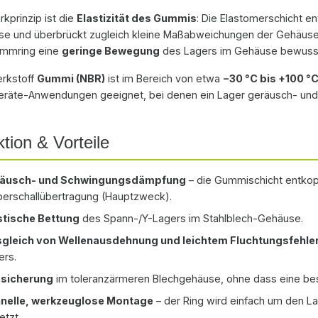
durchmesser Ihres
Außendurchmesser Ihr
rkprinzip ist die
Elastizität des Gummis
: Die Elastomerschicht e
-/Y-Lagers (62 mm →
Spann-/Y-Lagers (72 
e und überbrückt zugleich kleine Maßabweichungen der Gehäuseboh
06 A). Die passenden
RIS 207 A). Die passen
ämmring eine
geringe Bewegung
des Lagers im Gehäuse bewusst
 finden Sie unter
Lager finden Sie unter
lager und die Gehäuse
Spannlager und die Ge
rkstoff
Gummi (NBR)
ist im Bereich von etwa
−30 °C bis +100 °
 Stehlager-
unter Stehlager-
räte-Anwendungen geeignet, bei denen ein Lager geräusch- und 
seeinheiten; weitere
Gehäuseeinheiten; weite
n unter Kugellager-
Größen unter Kugellage
tion & Vorteile
inge. Bei Fragen zur
Dämmringe. Bei Fragen 
hl erreichen Sie uns
Auswahl erreichen Sie 
das Kontaktformular.
über das Kontaktformula
äusch- und Schwingungsdämpfung
– die Gummischicht entkop
perschallübertragung (Hauptzweck).
stische Bettung
des Spann-/Y-Lagers im Stahlblech-Gehäuse.
gleich von Wellenausdehnung und leichtem Fluchtungsfehle
ers.
zsicherung
im toleranzärmeren Blechgehäuse, ohne dass eine bes
nelle, werkzeuglose Montage
– der Ring wird einfach um den L
etzt.