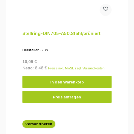
Stellring-DIN705-A50.Stahl/brüniert
Hersteller:
STW
Regulärer Preis:
10,09 €
Netto: 8,48 €
Preise inkl. MwSt. zzgl. Versandkosten
In den Warenkorb
Preis anfragen
versandbereit