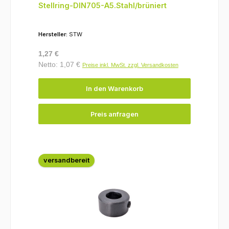
Stellring-DIN705-A5.Stahl/brüniert
Hersteller:
STW
Regulärer Preis:
1,27 €
Netto: 1,07 €
Preise inkl. MwSt. zzgl. Versandkosten
In den Warenkorb
Preis anfragen
versandbereit