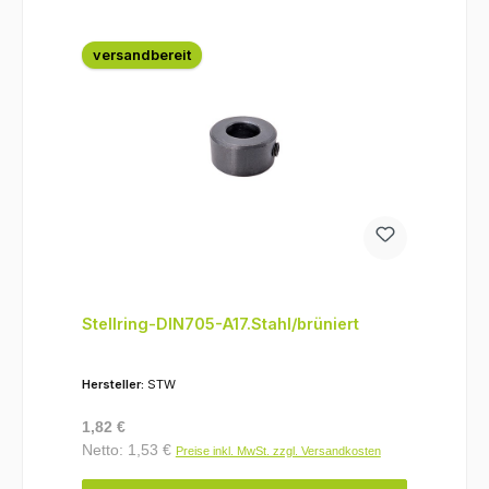
versandbereit
Stellring-DIN705-A17.Stahl/brüniert
Hersteller:
STW
Regulärer Preis:
1,82 €
Netto: 1,53 €
Preise inkl. MwSt. zzgl. Versandkosten