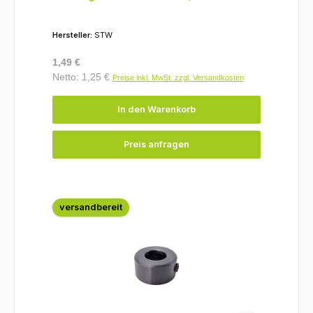
Hersteller:
STW
Regulärer Preis:
1,49 €
Netto: 1,25 €
Preise inkl. MwSt. zzgl. Versandkosten
In den Warenkorb
Preis anfragen
versandbereit