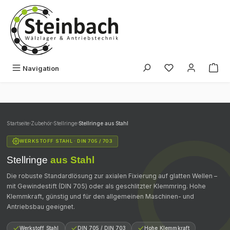
Zum Hauptinhalt springen
Du hast 0 Produk
Navigation
Startseite
›
Zubehör
›
Stellringe
›
Stellringe aus Stahl
WERKSTOFF STAHL · DIN 705 / 703
Stellringe
aus Stahl
Die robuste Standardlösung zur axialen Fixierung auf glatten Wellen –
mit Gewindestift (DIN 705) oder als geschlitzter Klemmring. Hohe
Klemmkraft, günstig und für den allgemeinen Maschinen- und
Antriebsbau geeignet.
Werkstoff Stahl
DIN 705 / DIN 703
Hohe Klemmkraft