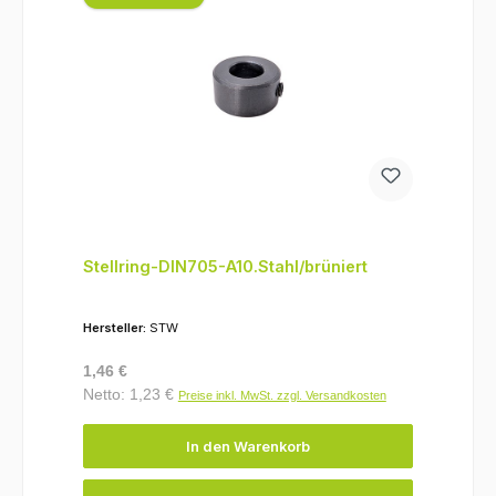
Stellring-DIN705-A10.Stahl/brüniert
Hersteller:
STW
Regulärer Preis:
1,46 €
Netto: 1,23 €
Preise inkl. MwSt. zzgl. Versandkosten
In den Warenkorb