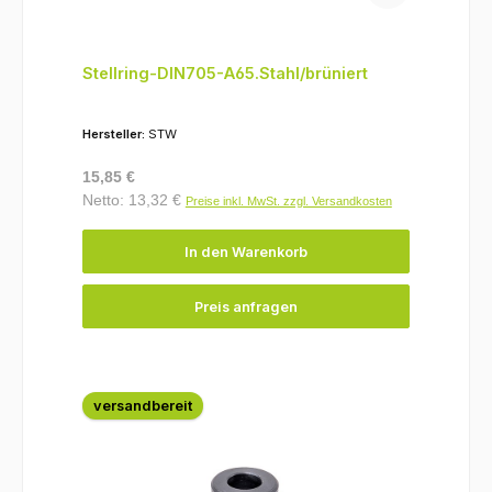
Stellring-DIN705-A65.Stahl/brüniert
Hersteller:
STW
Regulärer Preis:
15,85 €
Netto: 13,32 €
Preise inkl. MwSt. zzgl. Versandkosten
In den Warenkorb
Preis anfragen
versandbereit