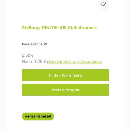
Stellring-DIN705-A15.Stahl/brüniert
Hersteller:
STW
Regulärer Preis:
1,52 €
Netto: 1,28 €
Preise inkl. MwSt. zzgl. Versandkosten
In den Warenkorb
Preis anfragen
versandbereit