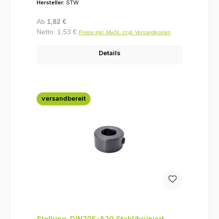
Hersteller:
STW
Regulärer Preis:
Ab
1,82 €
Netto: 1,53 €
Preise inkl. MwSt. zzgl. Versandkosten
Details
versandbereit
Stellring-DIN705-A20.Stahl/brüniert