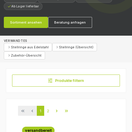
Ab Lager lieferbar
Sortiment ansehen
Beratung anfragen
VERWANDTES
Stellringe aus Edelstahl
Stellringe (Übersicht)
Zubehör-Übersicht
Produkte filtern
Seite
Seite
1
2
versandbereit