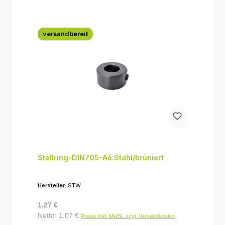
versandbereit
Stellring-DIN705-A6.Stahl/brüniert
Hersteller:
STW
Regulärer Preis:
1,27 €
Netto: 1,07 €
Preise inkl. MwSt. zzgl. Versandkosten