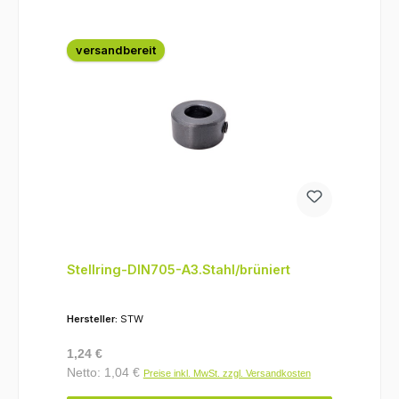
versandbereit
Stellring-DIN705-A3.Stahl/brüniert
Hersteller:
STW
Regulärer Preis:
1,24 €
Netto: 1,04 €
Preise inkl. MwSt. zzgl. Versandkosten