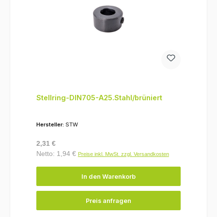
Stellring-DIN705-A25.Stahl/brüniert
Hersteller:
STW
Regulärer Preis:
2,31 €
Netto: 1,94 €
Preise inkl. MwSt. zzgl. Versandkosten
In den Warenkorb
Preis anfragen