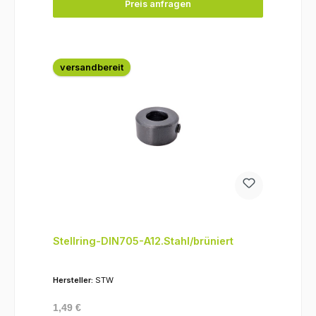
Preis anfragen
versandbereit
Stellring-DIN705-A12.Stahl/brüniert
Hersteller:
STW
Regulärer Preis:
1,49 €