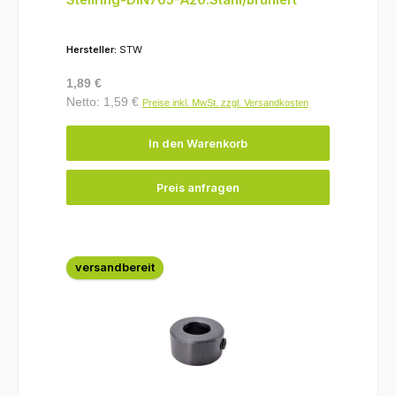
Hersteller:
STW
Regulärer Preis:
1,89 €
Netto: 1,59 €
Preise inkl. MwSt. zzgl. Versandkosten
In den Warenkorb
Preis anfragen
versandbereit