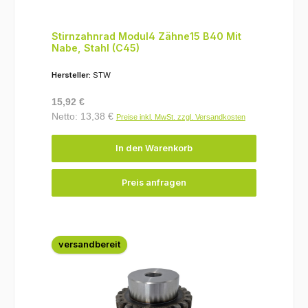
Stirnzahnrad Modul4 Zähne15 B40 Mit
Nabe, Stahl (C45)
Hersteller:
STW
Regulärer Preis:
15,92 €
Netto: 13,38 €
Preise inkl. MwSt. zzgl. Versandkosten
In den Warenkorb
Preis anfragen
versandbereit