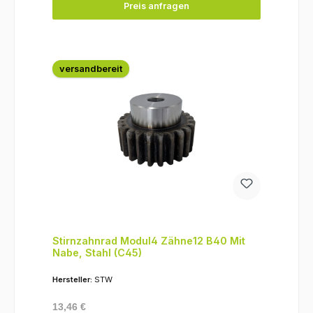
Preis anfragen
versandbereit
Stirnzahnrad Modul4 Zähne12 B40 Mit
Nabe, Stahl (C45)
Hersteller:
STW
Regulärer Preis:
13,46 €