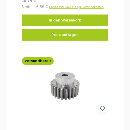
Regulärer Preis:
19,74 €
Netto: 16,59 €
Preise inkl. MwSt. zzgl. Versandkosten
In den Warenkorb
Preis anfragen
versandbereit