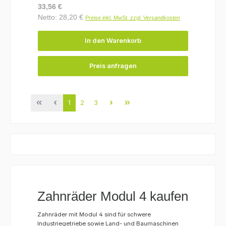
Regulärer Preis:
33,56 €
Netto: 28,20 €
Preise inkl. MwSt. zzgl. Versandkosten
In den Warenkorb
Preis anfragen
Seite
Seite
Seite
1
2
3
Zahnräder Modul 4 kaufen
Zahnräder mit Modul 4 sind für schwere
Industriegetriebe sowie Land- und Baumaschinen