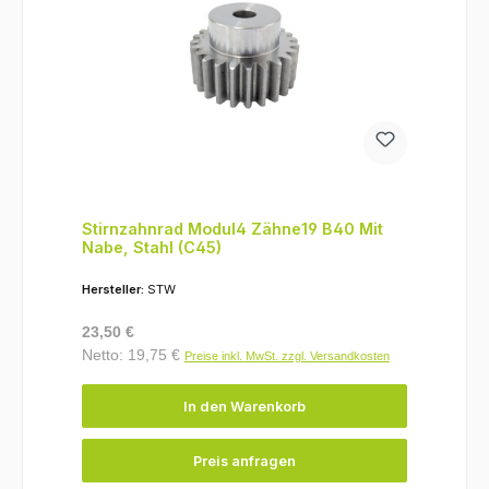
Stirnzahnrad Modul4 Zähne19 B40 Mit
Nabe, Stahl (C45)
Hersteller:
STW
Regulärer Preis:
23,50 €
Netto: 19,75 €
Preise inkl. MwSt. zzgl. Versandkosten
In den Warenkorb
Preis anfragen