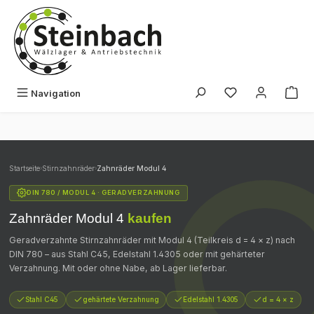
Zum Hauptinhalt springen
Du hast 0 Produk
Navigation
Startseite
›
Stirnzahnräder
›
Zahnräder Modul 4
DIN 780 / MODUL 4 · GERADVERZAHNUNG
Zahnräder Modul 4
kaufen
Geradverzahnte Stirnzahnräder mit Modul 4 (Teilkreis d = 4 × z) nach
DIN 780 – aus Stahl C45, Edelstahl 1.4305 oder mit gehärteter
Verzahnung. Mit oder ohne Nabe, ab Lager lieferbar.
Stahl C45
gehärtete Verzahnung
Edelstahl 1.4305
d = 4 × z