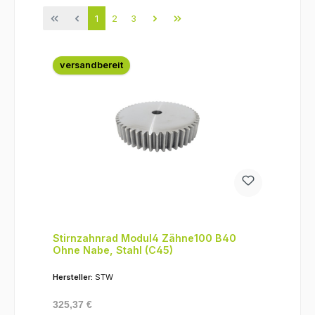
Seite
Seite
Seite
1
2
3
versandbereit
Stirnzahnrad Modul4 Zähne100 B40
Ohne Nabe, Stahl (C45)
Hersteller:
STW
Regulärer Preis:
325,37 €