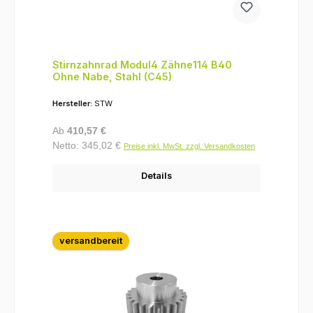
Stirnzahnrad Modul4 Zähne114 B40
Ohne Nabe, Stahl (C45)
Hersteller:
STW
Regulärer Preis:
Ab
410,57 €
Netto: 345,02 €
Preise inkl. MwSt. zzgl. Versandkosten
Details
versandbereit