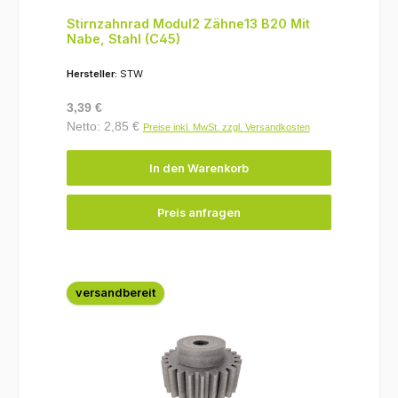
Stirnzahnrad Modul2 Zähne13 B20 Mit
Nabe, Stahl (C45)
Hersteller:
STW
Regulärer Preis:
3,39 €
Netto: 2,85 €
Preise inkl. MwSt. zzgl. Versandkosten
In den Warenkorb
Preis anfragen
versandbereit