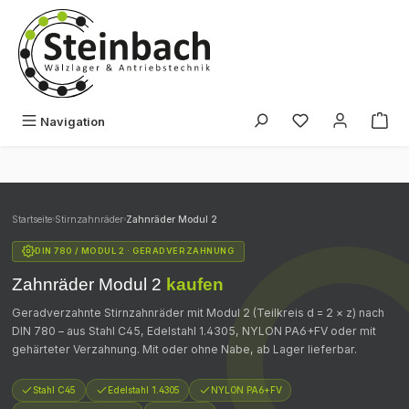
Zum Hauptinhalt springen
Du hast 0 Produk
Navigation
Startseite
›
Stirnzahnräder
›
Zahnräder Modul 2
DIN 780 / MODUL 2 · GERADVERZAHNUNG
Zahnräder Modul 2
kaufen
Geradverzahnte Stirnzahnräder mit Modul 2 (Teilkreis d = 2 × z) nach
DIN 780 – aus Stahl C45, Edelstahl 1.4305, NYLON PA6+FV oder mit
gehärteter Verzahnung. Mit oder ohne Nabe, ab Lager lieferbar.
Stahl C45
Edelstahl 1.4305
NYLON PA6+FV