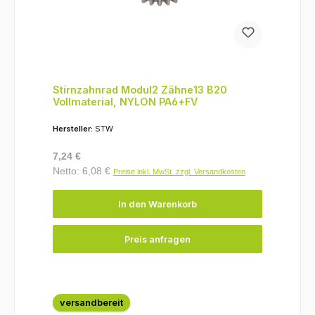
Stirnzahnrad Modul2 Zähne13 B20
Vollmaterial, NYLON PA6+FV
Hersteller:
STW
Regulärer Preis:
7,24 €
Netto: 6,08 €
Preise inkl. MwSt. zzgl. Versandkosten
In den Warenkorb
Preis anfragen
versandbereit