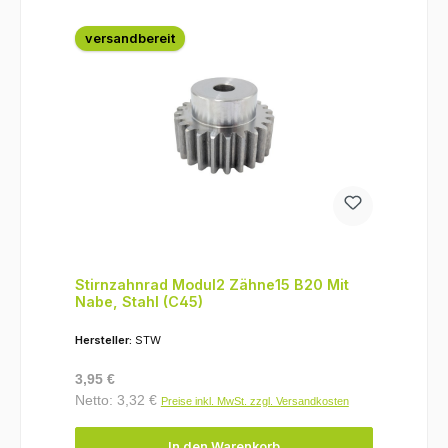
versandbereit
Stirnzahnrad Modul2 Zähne15 B20 Mit
Nabe, Stahl (C45)
Hersteller:
STW
Regulärer Preis:
3,95 €
Netto: 3,32 €
Preise inkl. MwSt. zzgl. Versandkosten
In den Warenkorb