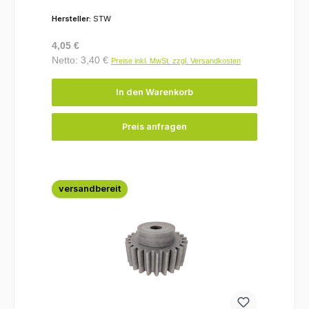
Hersteller:
STW
Regulärer Preis:
4,05 €
Netto: 3,40 €
Preise inkl. MwSt. zzgl. Versandkosten
In den Warenkorb
Preis anfragen
versandbereit