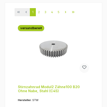
Seite
Seite
Seite
Seite
Seite
1
2
3
4
5
versandbereit
Stirnzahnrad Modul2 Zähne100 B20
Ohne Nabe, Stahl (C45)
Hersteller:
STW