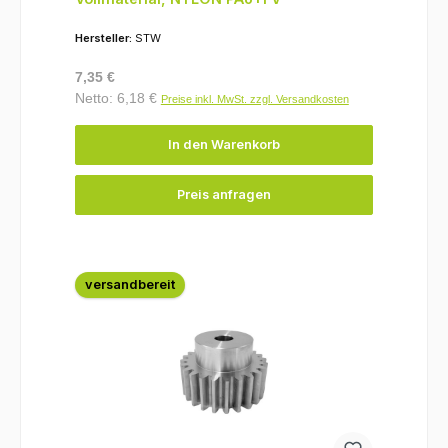
Hersteller:
STW
Regulärer Preis:
7,35 €
Netto: 6,18 €
Preise inkl. MwSt. zzgl. Versandkosten
In den Warenkorb
Preis anfragen
versandbereit