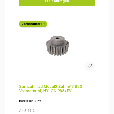
Preis anfragen
versandbereit
Stirnzahnrad Modul2 Zähne17 B20
Vollmaterial, NYLON PA6+FV
Hersteller:
STW
Regulärer Preis:
Ab
8,97 €