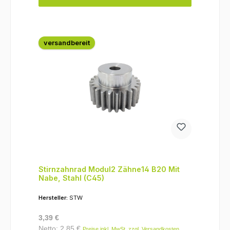
versandbereit
Stirnzahnrad Modul2 Zähne14 B20 Mit
Nabe, Stahl (C45)
Hersteller:
STW
Regulärer Preis:
3,39 €
Netto: 2,85 €
Preise inkl. MwSt. zzgl. Versandkosten