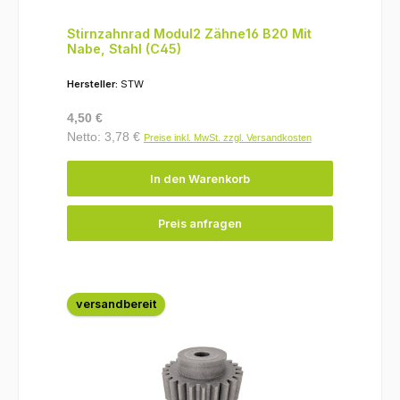
Stirnzahnrad Modul2 Zähne16 B20 Mit
Nabe, Stahl (C45)
Hersteller:
STW
Regulärer Preis:
4,50 €
Netto: 3,78 €
Preise inkl. MwSt. zzgl. Versandkosten
In den Warenkorb
Preis anfragen
versandbereit