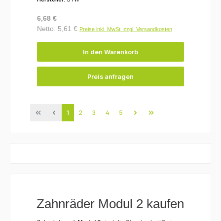
Regulärer Preis:
6,68 €
Netto: 5,61 €
Preise inkl. MwSt. zzgl. Versandkosten
In den Warenkorb
Preis anfragen
Seite
Seite
Seite
Seite
Seite
1
2
3
4
5
Zahnräder Modul 2 kaufen