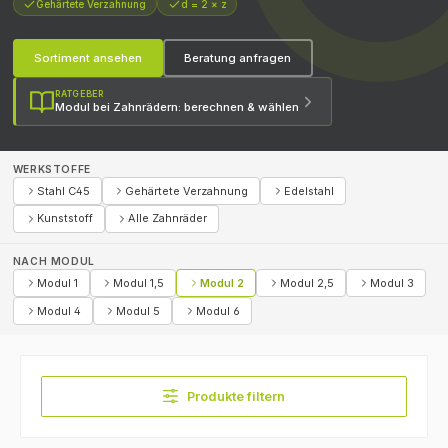
Gehärtete Verzahnung
d = 2 × z
Sortiment ansehen
Beratung anfragen
RATGEBER
Modul bei Zahnrädern: berechnen & wählen
WERKSTOFFE
Stahl C45
Gehärtete Verzahnung
Edelstahl
Kunststoff
Alle Zahnräder
NACH MODUL
Modul 1
Modul 1,5
Modul 2
Modul 2,5
Modul 3
Modul 4
Modul 5
Modul 6
Produkte filtern