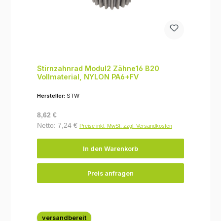
Stirnzahnrad Modul2 Zähne16 B20
Vollmaterial, NYLON PA6+FV
Hersteller:
STW
Regulärer Preis:
8,62 €
Netto: 7,24 €
Preise inkl. MwSt. zzgl. Versandkosten
In den Warenkorb
Preis anfragen
versandbereit