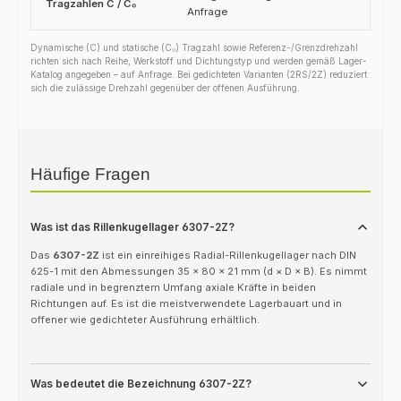
Tragzahlen C / C₀
Anfrage
Dynamische (C) und statische (C₀) Tragzahl sowie Referenz-/Grenzdrehzahl
richten sich nach Reihe, Werkstoff und Dichtungstyp und werden gemäß Lager-
Katalog angegeben – auf Anfrage. Bei gedichteten Varianten (2RS/2Z) reduziert
sich die zulässige Drehzahl gegenüber der offenen Ausführung.
Häufige Fragen
Was ist das Rillenkugellager 6307-2Z?
Das
6307-2Z
ist ein einreihiges Radial-Rillenkugellager nach DIN
625-1 mit den Abmessungen 35 × 80 × 21 mm (d × D × B). Es nimmt
radiale und in begrenztem Umfang axiale Kräfte in beiden
Richtungen auf. Es ist die meistverwendete Lagerbauart und in
offener wie gedichteter Ausführung erhältlich.
Was bedeutet die Bezeichnung 6307-2Z?