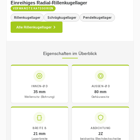
Einreihiges Radial-Rillenkugellager
VERWANDTE KATEGORIEN
Rillenkugellager
Schrägkugellager
Pendelkugellager
Alle Rillenkugellager
Eigenschaften im Überblick
INNEN-Ø D
AUSSEN-Ø D
35 mm
80 mm
Wellensitz (Bohrung)
Gehäusesitz
BREITE B
ABDICHTUNG
21 mm
2Z
Lagerbreite
beidseitig Blechdeckscheibe