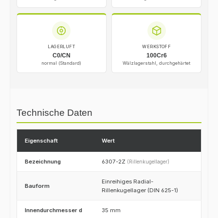
LAGERLUFT
WERKSTOFF
C0/CN
100Cr6
normal (Standard)
Wälzlagerstahl, durchgehärtet
Technische Daten
Eigenschaft
Wert
Bezeichnung
6307-2Z
(Rillenkugellager)
Einreihiges Radial-
Bauform
Rillenkugellager (DIN 625-1)
Innendurchmesser d
35 mm