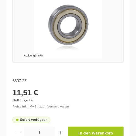
Abbildung ähnlich
6307-2Z
11,51 €
Regulärer Preis:
Netto: 9,67 €
Preise inkl. MwSt. zzgl. Versandkosten
Sofort verfügbar
Produkt Anzahl: Gib den gewünschten Wert ein oder benutze die Schaltfl
In den Warenkorb