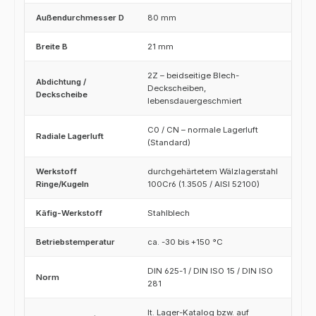
Außendurchmesser D
80 mm
Breite B
21 mm
2Z – beidseitige Blech-
Abdichtung /
Deckscheiben,
Deckscheibe
lebensdauergeschmiert
C0 / CN – normale Lagerluft
Radiale Lagerluft
(Standard)
Werkstoff
durchgehärtetem Wälzlagerstahl
Ringe/Kugeln
100Cr6 (1.3505 / AISI 52100)
Käfig-Werkstoff
Stahlblech
Betriebstemperatur
ca. -30 bis +150 °C
DIN 625-1 / DIN ISO 15 / DIN ISO
Norm
281
lt. Lager-Katalog bzw. auf