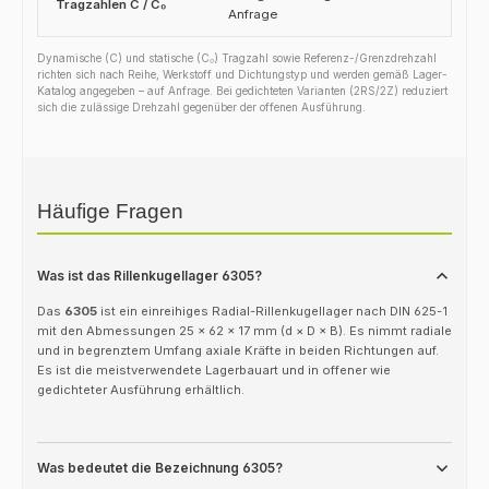
Tragzahlen C / C₀
Anfrage
Dynamische (C) und statische (C₀) Tragzahl sowie Referenz-/Grenzdrehzahl
richten sich nach Reihe, Werkstoff und Dichtungstyp und werden gemäß Lager-
Katalog angegeben – auf Anfrage. Bei gedichteten Varianten (2RS/2Z) reduziert
sich die zulässige Drehzahl gegenüber der offenen Ausführung.
Häufige Fragen
Was ist das Rillenkugellager 6305?
Das
6305
ist ein einreihiges Radial-Rillenkugellager nach DIN 625-1
mit den Abmessungen 25 × 62 × 17 mm (d × D × B). Es nimmt radiale
und in begrenztem Umfang axiale Kräfte in beiden Richtungen auf.
Es ist die meistverwendete Lagerbauart und in offener wie
gedichteter Ausführung erhältlich.
Was bedeutet die Bezeichnung 6305?