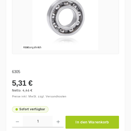
Abbildung ähnlich
6305
5,31 €
Regulärer Preis:
Netto: 4,46 €
Preise inkl. MwSt. zzgl. Versandkosten
Sofort verfügbar
Produkt Anzahl: Gib den gewünschten Wert ein oder benutze die Schaltfl
In den Warenkorb