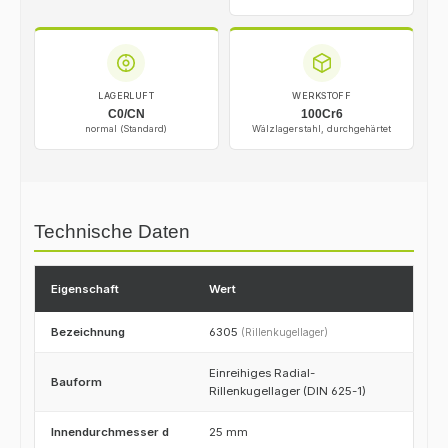
LAGERLUFT
WERKSTOFF
C0/CN
100Cr6
normal (Standard)
Wälzlagerstahl, durchgehärtet
Technische Daten
Eigenschaft
Wert
Bezeichnung
6305
(Rillenkugellager)
Einreihiges Radial-
Bauform
Rillenkugellager (DIN 625-1)
Innendurchmesser d
25 mm