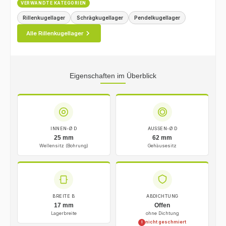
VERWANDTE KATEGORIEN
Rillenkugellager
Schrägkugellager
Pendelkugellager
Alle Rillenkugellager
Eigenschaften im Überblick
INNEN-Ø D
AUSSEN-Ø D
25 mm
62 mm
Wellensitz (Bohrung)
Gehäusesitz
BREITE B
ABDICHTUNG
17 mm
Offen
Lagerbreite
ohne Dichtung
nicht geschmiert
!