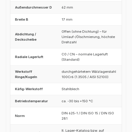
Außendurchmesser D
62 mm
Breite B
17 mm
Offen (ohne Dichtung) – für
Abdichtung /
Umlauf-/Ölschmierung, höchste
Deckscheibe
Drehzahl
C0 / CN – normale Lagerluft
Radiale Lagerluft
(Standard)
Werkstoff
durchgehärtetem Wälzlagerstahl
Ringe/Kugeln
100Cr6 (1.3505 / AISI 52100)
Käfig-Werkstoff
Stahlblech
Betriebstemperatur
ca. -30 bis +150 °C
DIN 625-1 / DIN ISO 15 / DIN ISO
Norm
281
lt. Lager-Katalog bzw. auf