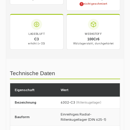
nicht geschmiert
!
LAGERLUFT
WERKSTOFF
C3
100Cr6
erhöht (> C0)
Wälzlagerstahl, durchgehärtet
Technische Daten
Eigenschaft
Wert
Bezeichnung
6302-C3
(Rillenkugellager)
Einreihiges Radial-
Bauform
Rillenkugellager (DIN 625-1)