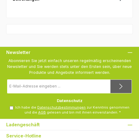
Newsletter
Abonnieren Sie jetzt einfach unseren regelmäßig erscheinenden
Newsletter und Sie werden stets unter den Ersten sein, über neue
Produkte und Angebote informiert werden.
E-
Mail-
Adresse
*
Datenschutz
Ich habe die
Datenschutzbestimmungen
zur Kenntnis genommen
und die
AGB
gelesen und bin mit ihnen einverstanden.
*
Ladengeschäft
Service-Hotline