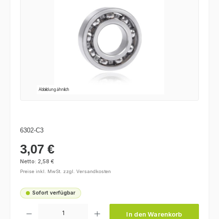
Abbildung ähnlich
6302-C3
3,07 €
Regulärer Preis:
Netto: 2,58 €
Preise inkl. MwSt. zzgl. Versandkosten
Sofort verfügbar
Produkt Anzahl: Gib den gewünschten Wert ein oder benutze die Schaltfl
In den Warenkorb