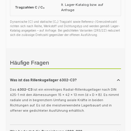
lt. Lager-Katalog bzw. auf
Tragzahlen C / C₀
Anfrage
Dynamische (C) und statische (C₀) Tragzahl sowie Referenz-/Grenzdrehzahl
richten sich nach Reihe, Werkstoff und Dichtungstyp und werden gemäß Lager-
Katalog angegeben – auf Anfrage. Bei gedichteten Varianten (2RS/2Z) reduziert
sich die zulässige Drehzahl gegenüber der offenen Ausführung.
Häufige Fragen
Was ist das Rillenkugellager 6302-C3?
Das
6302-C3
ist ein einreihiges Radial-Rillenkugellager nach DIN
625-1 mit den Abmessungen 15 × 42 × 13 mm (d × D × B). Es nimmt
radiale und in begrenztem Umfang axiale Kräfte in beiden
Richtungen auf. Es ist die meistverwendete Lagerbauart und in
offener wie gedichteter Ausführung erhältlich.