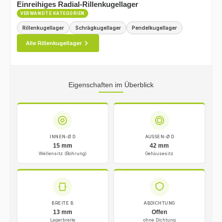
Einreihiges Radial-Rillenkugellager
VERWANDTE KATEGORIEN
Rillenkugellager
Schrägkugellager
Pendelkugellager
Alle Rillenkugellager
Eigenschaften im Überblick
INNEN-Ø D
AUSSEN-Ø D
15 mm
42 mm
Wellensitz (Bohrung)
Gehäusesitz
BREITE B
ABDICHTUNG
13 mm
Offen
Lagerbreite
ohne Dichtung