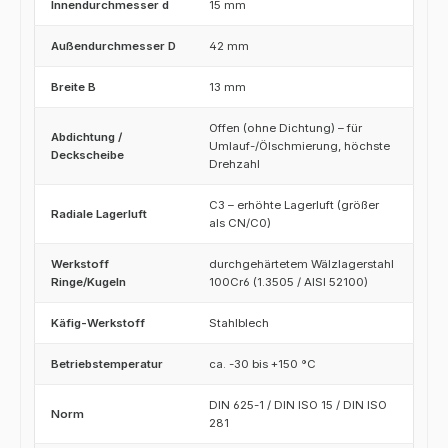
Innendurchmesser d
15 mm
Außendurchmesser D
42 mm
Breite B
13 mm
Offen (ohne Dichtung) – für
Abdichtung /
Umlauf-/Ölschmierung, höchste
Deckscheibe
Drehzahl
C3 – erhöhte Lagerluft (größer
Radiale Lagerluft
als CN/C0)
Werkstoff
durchgehärtetem Wälzlagerstahl
Ringe/Kugeln
100Cr6 (1.3505 / AISI 52100)
Käfig-Werkstoff
Stahlblech
Betriebstemperatur
ca. -30 bis +150 °C
DIN 625-1 / DIN ISO 15 / DIN ISO
Norm
281