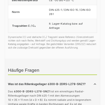
Betriebstemperatur
ca. -30 bis +120 °C
DIN 625-1 / DIN ISO 15 / DIN ISO
Norm
281
lt. Lager-Katalog bzw. auf
Tragzahlen C / C₀
Anfrage
Dynamische (C) und statische (C₀) Tragzahl sowie Referenz-/Grenzdrehzahl
richten sich nach Reihe, Werkstoff und Dichtungstyp und werden gemäß Lager-
Katalog angegeben – auf Anfrage. Bei gedichteten Varianten (2RS/2Z) reduziert
sich die zulässige Drehzahl gegenüber der offenen Ausführung.
Häufige Fragen
Was ist das Rillenkugellager 6300-B-2DRS-L278-SNZ1?
Das
6300-B-2DRS-L278-SNZ1
ist ein einreihiges Radial-
Rillenkugellager nach DIN 625-1 mit den Abmessungen
10 × 35 × 11 mm (d × D × B). Es nimmt radiale und in begrenztem
Umfang axiale Kräfte in beiden Richtungen auf. Es ist die