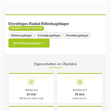
Einreihiges Radial-Rillenkugellager
VERWANDTE KATEGORIEN
Rillenkugellager
Schrägkugellager
Pendelkugellager
Alle Rillenkugellager
Eigenschaften im Überblick
INNEN-Ø D
AUSSEN-Ø D
10 mm
35 mm
Wellensitz (Bohrung)
Gehäusesitz