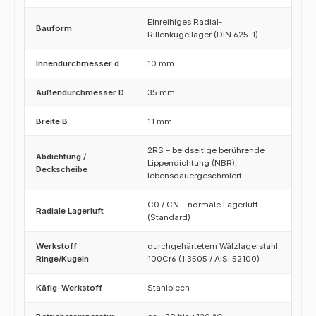
Einreihiges Radial-
Bauform
Rillenkugellager (DIN 625-1)
Innendurchmesser d
10 mm
Außendurchmesser D
35 mm
Breite B
11 mm
2RS – beidseitige berührende
Abdichtung /
Lippendichtung (NBR),
Deckscheibe
lebensdauergeschmiert
C0 / CN – normale Lagerluft
Radiale Lagerluft
(Standard)
Werkstoff
durchgehärtetem Wälzlagerstahl
Ringe/Kugeln
100Cr6 (1.3505 / AISI 52100)
Käfig-Werkstoff
Stahlblech