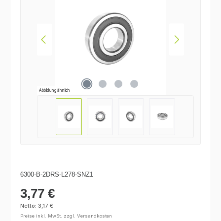
Abbildung ähnlich
6300-B-2DRS-L278-SNZ1
3,77 €
Regulärer Preis:
Netto: 3,17 €
Preise inkl. MwSt. zzgl. Versandkosten