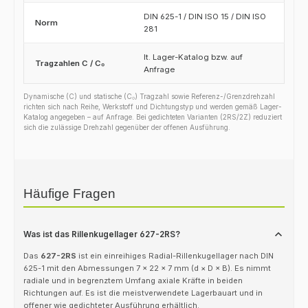
DIN 625-1 / DIN ISO 15 / DIN ISO
Norm
281
lt. Lager-Katalog bzw. auf
Tragzahlen C / C₀
Anfrage
Dynamische (C) und statische (C₀) Tragzahl sowie Referenz-/Grenzdrehzahl
richten sich nach Reihe, Werkstoff und Dichtungstyp und werden gemäß Lager-
Katalog angegeben – auf Anfrage. Bei gedichteten Varianten (2RS/2Z) reduziert
sich die zulässige Drehzahl gegenüber der offenen Ausführung.
Häufige Fragen
Was ist das Rillenkugellager 627-2RS?
Das
627-2RS
ist ein einreihiges Radial-Rillenkugellager nach DIN
625-1 mit den Abmessungen 7 × 22 × 7 mm (d × D × B). Es nimmt
radiale und in begrenztem Umfang axiale Kräfte in beiden
Richtungen auf. Es ist die meistverwendete Lagerbauart und in
offener wie gedichteter Ausführung erhältlich.