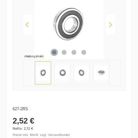
Abbildung ähnlich
627-2RS
2,52 €
Regulärer Preis:
Netto: 2,12 €
Preise inkl. MwSt. zzgl. Versandkosten