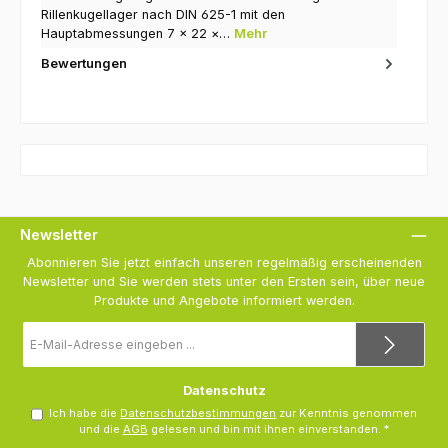
Rillenkugellager nach DIN 625-1 mit den
Hauptabmessungen 7 × 22 ×…
Mehr
Bewertungen
Newsletter
Abonnieren Sie jetzt einfach unseren regelmäßig erscheinenden
Newsletter und Sie werden stets unter den Ersten sein, über neue
Produkte und Angebote informiert werden.
E-
Mail-
Adresse
*
Datenschutz
Ich habe die
Datenschutzbestimmungen
zur Kenntnis genommen
und die
AGB
gelesen und bin mit ihnen einverstanden.
*