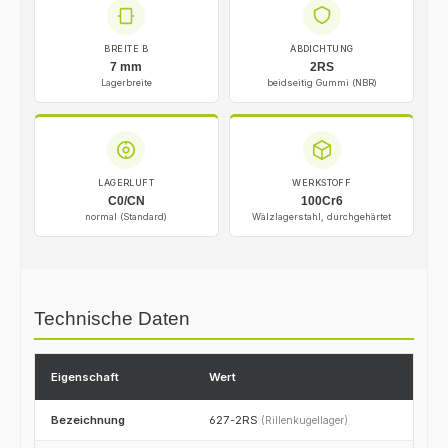
BREITE B
ABDICHTUNG
7 mm
2RS
Lagerbreite
beidseitig Gummi (NBR)
LAGERLUFT
WERKSTOFF
C0/CN
100Cr6
normal (Standard)
Wälzlagerstahl, durchgehärtet
Technische Daten
Eigenschaft
Wert
Bezeichnung
627-2RS
(Rillenkugellager)