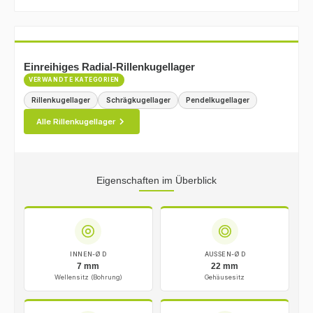
Einreihiges Radial-Rillenkugellager
VERWANDTE KATEGORIEN
Rillenkugellager
Schrägkugellager
Pendelkugellager
Alle Rillenkugellager
Eigenschaften im Überblick
INNEN-Ø D
AUSSEN-Ø D
7 mm
22 mm
Wellensitz (Bohrung)
Gehäusesitz