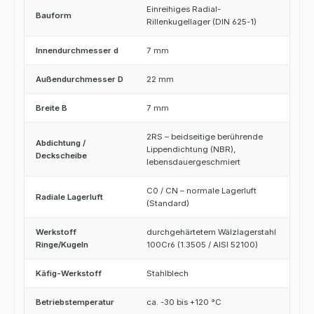
Einreihiges Radial-
Bauform
Rillenkugellager (DIN 625-1)
Innendurchmesser d
7 mm
Außendurchmesser D
22 mm
Breite B
7 mm
2RS – beidseitige berührende
Abdichtung /
Lippendichtung (NBR),
Deckscheibe
lebensdauergeschmiert
C0 / CN – normale Lagerluft
Radiale Lagerluft
(Standard)
Werkstoff
durchgehärtetem Wälzlagerstahl
Ringe/Kugeln
100Cr6 (1.3505 / AISI 52100)
Käfig-Werkstoff
Stahlblech
Betriebstemperatur
ca. -30 bis +120 °C