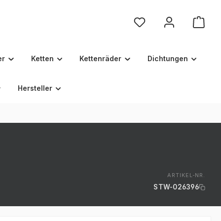
Du hast 0 Produkte au
er
Ketten
Kettenräder
Dichtungen
Hersteller
ARTIKEL-NR.
STW-026396