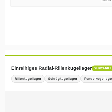
Einreihiges Radial-Rillenkugellager
VERWANDT
Rillenkugellager
Schrägkugellager
Pendelkugellage