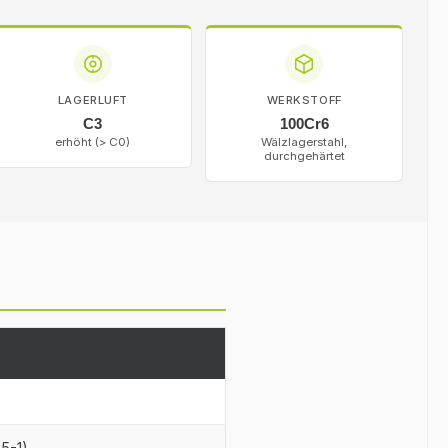
LAGERLUFT
WERKSTOFF
C3
100Cr6
erhöht (> C0)
Wälzlagerstahl,
durchgehärtet
25-1)