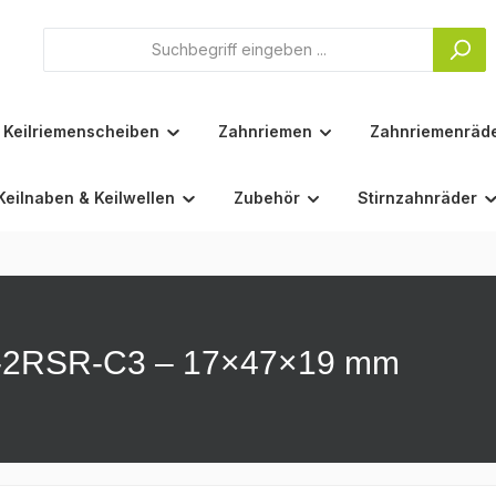
Keilriemenscheiben
Zahnriemen
Zahnriemenräd
Keilnaben & Keilwellen
Zubehör
Stirnzahnräder
-A-2RSR-C3 – 17×47×19 mm