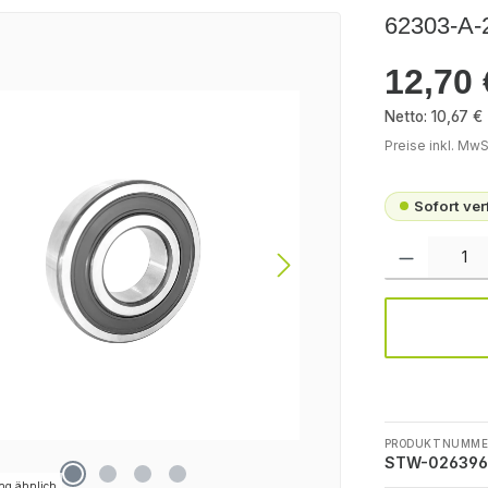
62303-A
12,70 
Regulärer Pr
Netto: 10,67 €
Preise inkl. MwS
Sofort ve
Produkt Anzah
PRODUKTNUMME
STW-026396
ng ähnlich