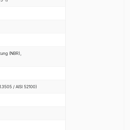
tung (NBR),
)
.3505 / AISI 52100)