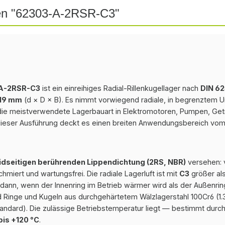
nen "62303-A-2RSR-C3"
-A-2RSR-C3
ist ein einreihiges Radial-Rillenkugellager nach
DIN 62
 19 mm
(d × D × B). Es nimmt vorwiegend radiale, in begrenztem Um
 die meistverwendete Lagerbauart in Elektromotoren, Pumpen, Getr
dieser Ausführung deckt es einen breiten Anwendungsbereich vom 
idseitigen berührenden Lippendichtung (2RS, NBR)
versehen: 
miert und wartungsfrei. Die radiale Lagerluft ist mit
C3
größer als
ann, wenn der Innenring im Betrieb wärmer wird als der Außenring
d Ringe und Kugeln aus durchgehärtetem Wälzlagerstahl 100Cr6 (1.35
andard). Die zulässige Betriebstemperatur liegt — bestimmt durc
bis +120 °C
.