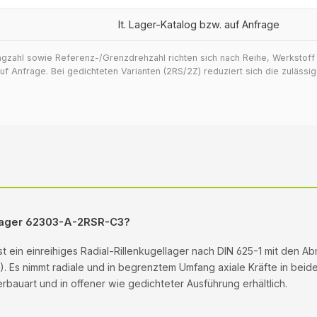
lt. Lager-Katalog bzw. auf Anfrage
ragzahl sowie Referenz-/Grenzdrehzahl richten sich nach Reihe, Werkstof
 Anfrage. Bei gedichteten Varianten (2RS/2Z) reduziert sich die zuläss
llager 62303-A-2RSR-C3?
st ein einreihiges Radial-Rillenkugellager nach DIN 625-1 mit den 
). Es nimmt radiale und in begrenztem Umfang axiale Kräfte in beide
bauart und in offener wie gedichteter Ausführung erhältlich.