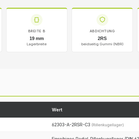
BREITE B
ABDICHTUNG
19 mm
2RS
Lagerbreite
beidseitig Gummi (NBR)
Wert
62303-A-2RSR-C3
(Rillenkugellager)
Einreihiges Radial-Rillenkugellager (DIN 6