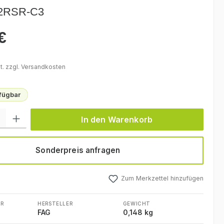
-2RSR-C3
€
eis:
t. zzgl. Versandkosten
rfügbar
l: Gib den gewünschten Wert ein oder benutze die Schaltflächen um
In den Warenkorb
Sonderpreis anfragen
Zum Merkzettel hinzufügen
R
HERSTELLER
GEWICHT
FAG
0,148 kg