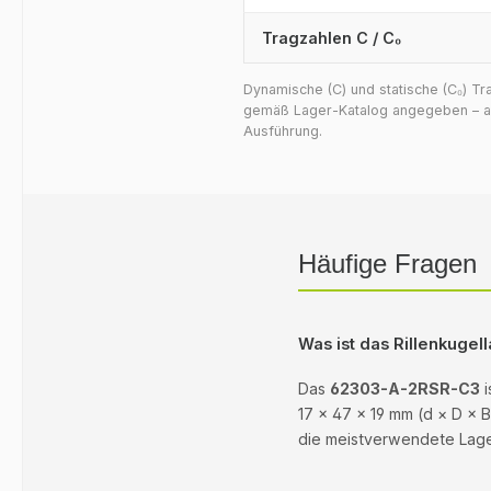
Tragzahlen C / C₀
Dynamische (C) und statische (C₀) T
gemäß Lager-Katalog angegeben – auf
Ausführung.
Häufige Fragen
Was ist das Rillenkuge
Das
62303-A-2RSR-C3
i
17 × 47 × 19 mm (d × D × B
die meistverwendete Lager