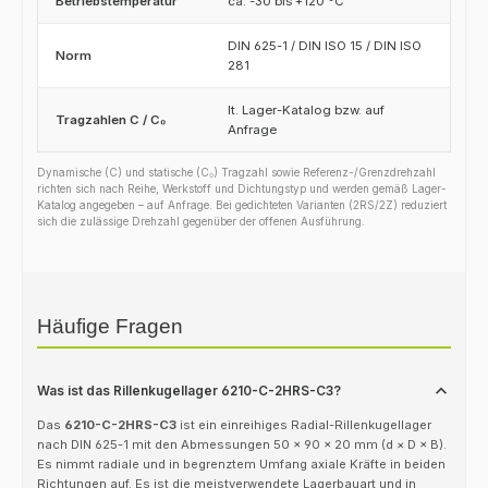
Betriebstemperatur
ca. -30 bis +120 °C
DIN 625-1 / DIN ISO 15 / DIN ISO
Norm
281
lt. Lager-Katalog bzw. auf
Tragzahlen C / C₀
Anfrage
Dynamische (C) und statische (C₀) Tragzahl sowie Referenz-/Grenzdrehzahl
richten sich nach Reihe, Werkstoff und Dichtungstyp und werden gemäß Lager-
Katalog angegeben – auf Anfrage. Bei gedichteten Varianten (2RS/2Z) reduziert
sich die zulässige Drehzahl gegenüber der offenen Ausführung.
Häufige Fragen
Was ist das Rillenkugellager 6210-C-2HRS-C3?
Das
6210-C-2HRS-C3
ist ein einreihiges Radial-Rillenkugellager
nach DIN 625-1 mit den Abmessungen 50 × 90 × 20 mm (d × D × B).
Es nimmt radiale und in begrenztem Umfang axiale Kräfte in beiden
Richtungen auf. Es ist die meistverwendete Lagerbauart und in