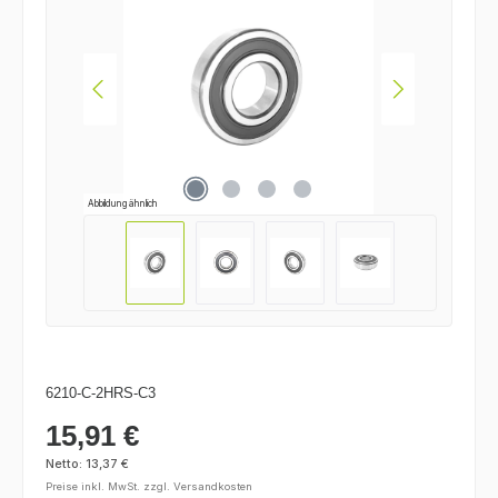
Abbildung ähnlich
6210-C-2HRS-C3
15,91 €
Regulärer Preis:
Netto: 13,37 €
Preise inkl. MwSt. zzgl. Versandkosten