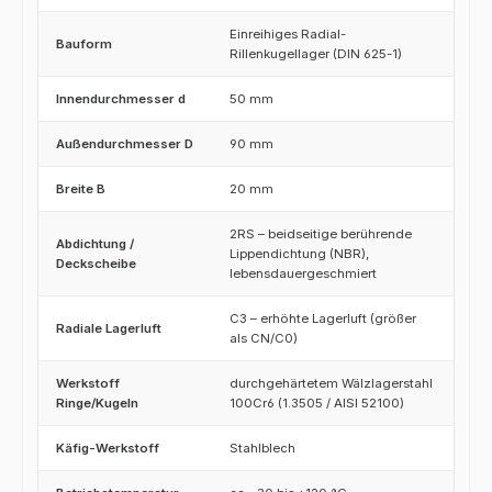
Einreihiges Radial-
Bauform
Rillenkugellager (DIN 625-1)
Innendurchmesser d
50 mm
Außendurchmesser D
90 mm
Breite B
20 mm
2RS – beidseitige berührende
Abdichtung /
Lippendichtung (NBR),
Deckscheibe
lebensdauergeschmiert
C3 – erhöhte Lagerluft (größer
Radiale Lagerluft
als CN/C0)
Werkstoff
durchgehärtetem Wälzlagerstahl
Ringe/Kugeln
100Cr6 (1.3505 / AISI 52100)
Käfig-Werkstoff
Stahlblech