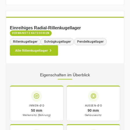
Einreihiges Radial-Rillenkugellager
VERWANDTE KATEGORIEN
Rillenkugellager
Schrägkugellager
Pendelkugellager
Alle Rillenkugellager
Eigenschaften im Überblick
INNEN-Ø D
AUSSEN-Ø D
50 mm
90 mm
Wellensitz (Bohrung)
Gehäusesitz