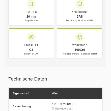
BREITE B
ABDICHTUNG
20 mm
2RS
Lagerbreite
beidseitig Gummi (NBR)
LAGERLUFT
WERKSTOFF
C3
100Cr6
erhöht (> C0)
Wälzlagerstahl, durchgehärtet
Technische Daten
Eigenschaft
Wert
6210-C-2HRS-C3
Bezeichnung
(Rillenkugellager)