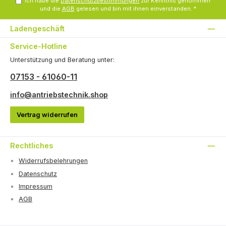
Ich habe die
Datenschutzbestimmungen
zur Kenntnis genommen
und die
AGB
gelesen und bin mit ihnen einverstanden.
*
Ladengeschäft
Service-Hotline
Unterstützung und Beratung unter:
07153 - 61060-11
info@antriebstechnik.shop
Vertrag widerrufen
Rechtliches
Widerrufsbelehrungen
Datenschutz
Impressum
AGB