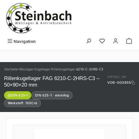
Zum Hauptinhalt springen
Du hast 0 Produk
Navigation
Startseite
Wälzlager
Kugellager
Rillenkugellager
6210-C-2HRS-C3
›
›
›
›
Rillenkugellager FAG 6210-C-2HRS-C3 –
ARTIKEL-NR.
VOR-003855
50×90×20 mm
DIN 625-1
DIN 625-1 · einreihig
Werkstoff: 100Cr6
Bildergalerie überspringen