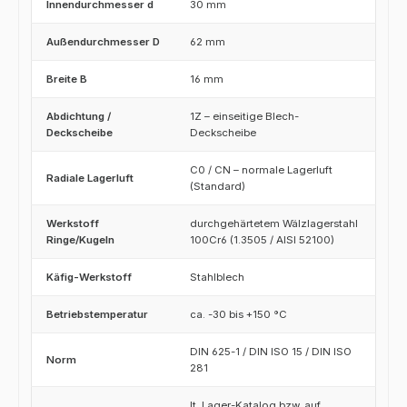
Innendurchmesser d
30 mm
Außendurchmesser D
62 mm
Breite B
16 mm
Abdichtung /
1Z – einseitige Blech-
Deckscheibe
Deckscheibe
C0 / CN – normale Lagerluft
Radiale Lagerluft
(Standard)
Werkstoff
durchgehärtetem Wälzlagerstahl
Ringe/Kugeln
100Cr6 (1.3505 / AISI 52100)
Käfig-Werkstoff
Stahlblech
Betriebstemperatur
ca. -30 bis +150 °C
DIN 625-1 / DIN ISO 15 / DIN ISO
Norm
281
lt. Lager-Katalog bzw. auf