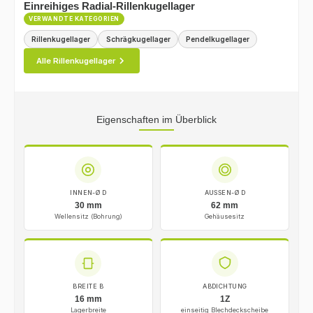
Einreihiges Radial-Rillenkugellager
VERWANDTE KATEGORIEN
Rillenkugellager
Schrägkugellager
Pendelkugellager
Alle Rillenkugellager
Eigenschaften im Überblick
INNEN-Ø D
AUSSEN-Ø D
30 mm
62 mm
Wellensitz (Bohrung)
Gehäusesitz
BREITE B
ABDICHTUNG
16 mm
1Z
Lagerbreite
einseitig Blechdeckscheibe