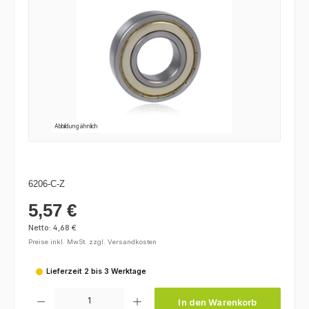
Abbildung ähnlich
6206-C-Z
5,57 €
Regulärer Preis:
Netto: 4,68 €
Preise inkl. MwSt. zzgl. Versandkosten
Lieferzeit 2 bis 3 Werktage
Produkt Anzahl: Gib den gewünschten Wert ein oder benutze die Schaltfl
In den Warenkorb