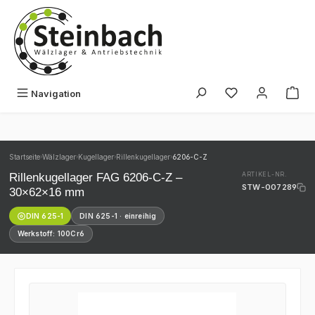
Zum Hauptinhalt springen
Du hast 0 Produk
Navigation
Startseite
Wälzlager
Kugellager
Rillenkugellager
6206-C-Z
›
›
›
›
Rillenkugellager FAG 6206-C-Z –
ARTIKEL-NR.
STW-007289
30×62×16 mm
DIN 625-1
DIN 625-1 · einreihig
Werkstoff: 100Cr6
Bildergalerie überspringen