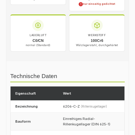
nur einseitig gedichtet
!
LAGERLUFT
WERKSTOFF
C0/CN
100Cr6
normal (Standard)
Wälzlagerstahl, durchgehärtet
Technische Daten
Eigenschaft
Wert
Bezeichnung
6206-C-Z
(Rillenkugellager)
Einreihiges Radial-
Bauform
Rillenkugellager (DIN 625-1)