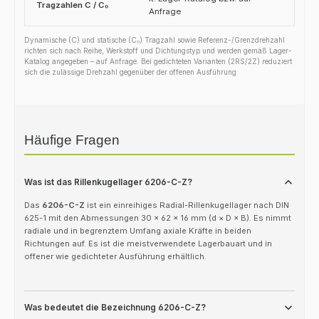
Tragzahlen C / C₀
Anfrage
Dynamische (C) und statische (C₀) Tragzahl sowie Referenz-/Grenzdrehzahl
richten sich nach Reihe, Werkstoff und Dichtungstyp und werden gemäß Lager-
Katalog angegeben – auf Anfrage. Bei gedichteten Varianten (2RS/2Z) reduziert
sich die zulässige Drehzahl gegenüber der offenen Ausführung.
Häufige Fragen
Was ist das Rillenkugellager 6206-C-Z?
Das
6206-C-Z
ist ein einreihiges Radial-Rillenkugellager nach DIN
625-1 mit den Abmessungen 30 × 62 × 16 mm (d × D × B). Es nimmt
radiale und in begrenztem Umfang axiale Kräfte in beiden
Richtungen auf. Es ist die meistverwendete Lagerbauart und in
offener wie gedichteter Ausführung erhältlich.
Was bedeutet die Bezeichnung 6206-C-Z?