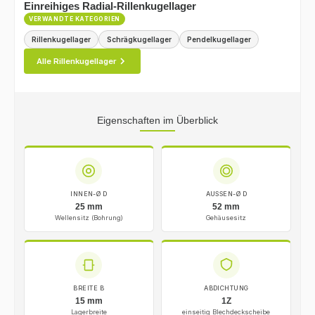
Einreihiges Radial-Rillenkugellager
VERWANDTE KATEGORIEN
Rillenkugellager
Schrägkugellager
Pendelkugellager
Alle Rillenkugellager
Eigenschaften im Überblick
INNEN-Ø D
AUSSEN-Ø D
25 mm
52 mm
Wellensitz (Bohrung)
Gehäusesitz
BREITE B
ABDICHTUNG
15 mm
1Z
Lagerbreite
einseitig Blechdeckscheibe