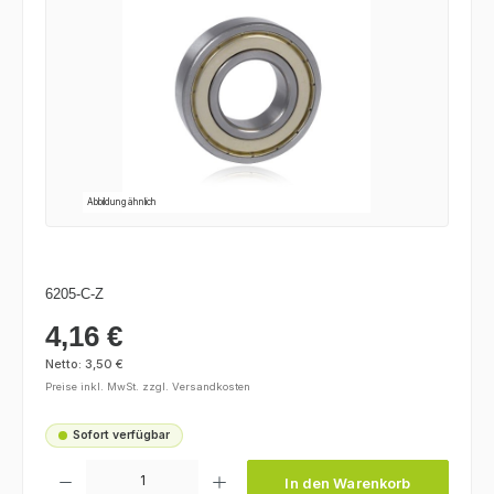
Abbildung ähnlich
6205-C-Z
4,16 €
Regulärer Preis:
Netto: 3,50 €
Preise inkl. MwSt. zzgl. Versandkosten
Sofort verfügbar
Produkt Anzahl: Gib den gewünschten Wert ein oder benutze die Schaltfl
In den Warenkorb