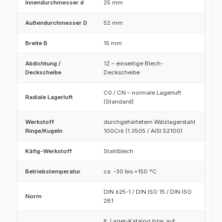
Innendurchmesser d
25 mm
Außendurchmesser D
52 mm
Breite B
15 mm
Abdichtung /
1Z – einseitige Blech-
Deckscheibe
Deckscheibe
C0 / CN – normale Lagerluft
Radiale Lagerluft
(Standard)
Werkstoff
durchgehärtetem Wälzlagerstahl
Ringe/Kugeln
100Cr6 (1.3505 / AISI 52100)
Käfig-Werkstoff
Stahlblech
Betriebstemperatur
ca. -30 bis +150 °C
DIN 625-1 / DIN ISO 15 / DIN ISO
Norm
281
lt. Lager-Katalog bzw. auf