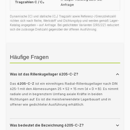
Tragzahlen C / C₀
Anfrage
Dynamische (C) und statische (C₀) Tragzahl sowie Referenz-/Grenzdrehzahl
richten sich nach Reihe, Werkstoff und Dichtungstyp und werden gemäß Lager-
Katalog angegeben – auf Anfrage. Bei gedichteten Varianten (2RS/2Z) reduziert
sich die zulässige Drehzahl gegenüber der offenen Ausführung.
Häufige Fragen
Was ist das Rillenkugellager 6205-C-Z?
Das
6205-C-Z
ist ein einreihiges Radial-Rillenkugellager nach DIN
625-1 mit den Abmessungen 25 × 52 × 15 mm (d × D × B). Es nimmt
radiale und in begrenztem Umfang axiale Kräfte in beiden
Richtungen auf. Es ist die meistverwendete Lagerbauart und in
offener wie gedichteter Ausführung erhältlich.
Was bedeutet die Bezeichnung 6205-C-Z?