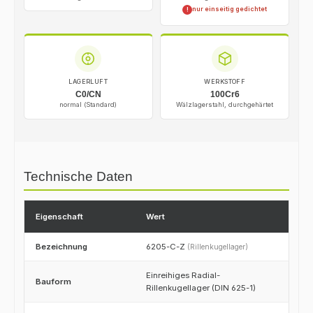
nur einseitig gedichtet
!
LAGERLUFT
WERKSTOFF
C0/CN
100Cr6
normal (Standard)
Wälzlagerstahl, durchgehärtet
Technische Daten
Eigenschaft
Wert
Bezeichnung
6205-C-Z
(Rillenkugellager)
Einreihiges Radial-
Bauform
Rillenkugellager (DIN 625-1)