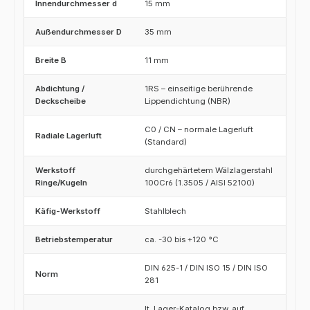
Innendurchmesser d
15 mm
Außendurchmesser D
35 mm
Breite B
11 mm
Abdichtung /
1RS – einseitige berührende
Deckscheibe
Lippendichtung (NBR)
C0 / CN – normale Lagerluft
Radiale Lagerluft
(Standard)
Werkstoff
durchgehärtetem Wälzlagerstahl
Ringe/Kugeln
100Cr6 (1.3505 / AISI 52100)
Käfig-Werkstoff
Stahlblech
Betriebstemperatur
ca. -30 bis +120 °C
DIN 625-1 / DIN ISO 15 / DIN ISO
Norm
281
lt. Lager-Katalog bzw. auf