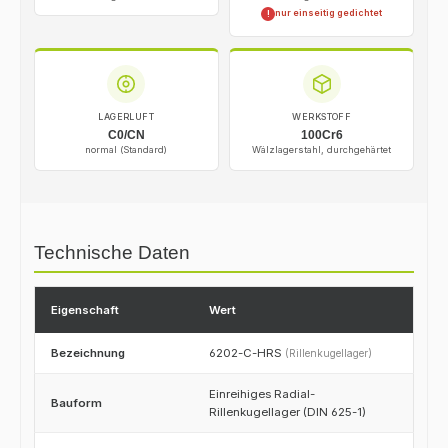
nur einseitig gedichtet
!
LAGERLUFT
WERKSTOFF
C0/CN
100Cr6
normal (Standard)
Wälzlagerstahl, durchgehärtet
Technische Daten
Eigenschaft
Wert
Bezeichnung
6202-C-HRS
(Rillenkugellager)
Einreihiges Radial-
Bauform
Rillenkugellager (DIN 625-1)