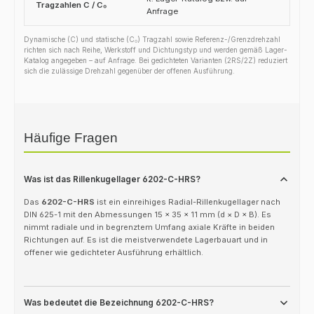
Tragzahlen C / C₀
Anfrage
Dynamische (C) und statische (C₀) Tragzahl sowie Referenz-/Grenzdrehzahl
richten sich nach Reihe, Werkstoff und Dichtungstyp und werden gemäß Lager-
Katalog angegeben – auf Anfrage. Bei gedichteten Varianten (2RS/2Z) reduziert
sich die zulässige Drehzahl gegenüber der offenen Ausführung.
Häufige Fragen
Was ist das Rillenkugellager 6202-C-HRS?
Das
6202-C-HRS
ist ein einreihiges Radial-Rillenkugellager nach
DIN 625-1 mit den Abmessungen 15 × 35 × 11 mm (d × D × B). Es
nimmt radiale und in begrenztem Umfang axiale Kräfte in beiden
Richtungen auf. Es ist die meistverwendete Lagerbauart und in
offener wie gedichteter Ausführung erhältlich.
Was bedeutet die Bezeichnung 6202-C-HRS?