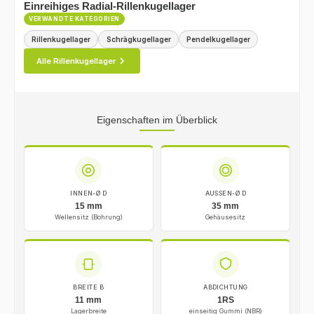
Einreihiges Radial-Rillenkugellager
VERWANDTE KATEGORIEN
Rillenkugellager
Schrägkugellager
Pendelkugellager
Alle Rillenkugellager
Eigenschaften im Überblick
INNEN-Ø D
AUSSEN-Ø D
15 mm
35 mm
Wellensitz (Bohrung)
Gehäusesitz
BREITE B
ABDICHTUNG
11 mm
1RS
Lagerbreite
einseitig Gummi (NBR)