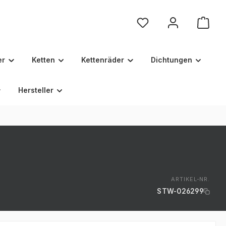
Du hast 0 Produkte au
er
Ketten
Kettenräder
Dichtungen
Hersteller
ARTIKEL-NR.
STW-026299