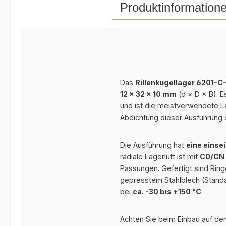
Produktinformation
Das
Rillenkugellager 6201-C
12 × 32 × 10 mm
(d × D × B). E
und ist die meistverwendete L
Abdichtung dieser Ausführung 
Die Ausführung hat
eine einse
radiale Lagerluft ist mit
C0/CN
Passungen. Gefertigt sind Ring
gepresstem Stahlblech (Standa
bei
ca. -30 bis +150 °C
.
Achten Sie beim Einbau auf den