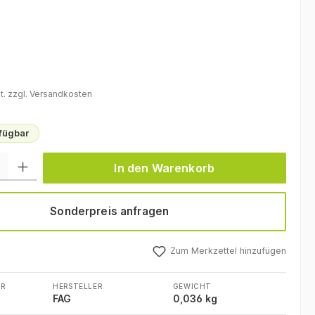
eis:
t. zzgl. Versandkosten
rfügbar
l: Gib den gewünschten Wert ein oder benutze die Schaltflächen um
In den Warenkorb
Sonderpreis anfragen
Zum Merkzettel hinzufügen
R
HERSTELLER
GEWICHT
FAG
0,036 kg