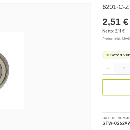
6201-C-Z
2,51 €
Regulärer Pr
Netto: 2,11 €
Preise inkl. MwS
Sofort ve
Produkt Anzah
PRODUKTNUMME
STW-026299