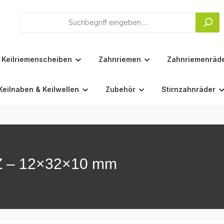
Keilriemenscheiben
Zahnriemen
Zahnriemenräd
Keilnaben & Keilwellen
Zubehör
Stirnzahnräder
-Z – 12×32×10 mm