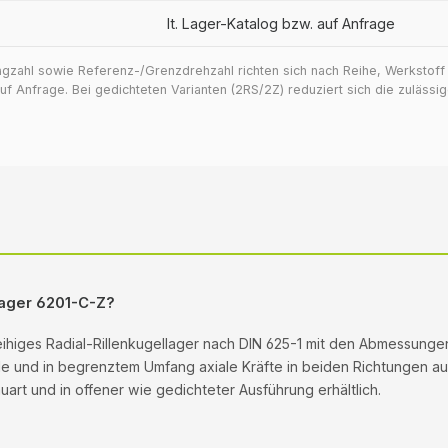
lt. Lager-Katalog bzw. auf Anfrage
ragzahl sowie Referenz-/Grenzdrehzahl richten sich nach Reihe, Werkstof
 Anfrage. Bei gedichteten Varianten (2RS/2Z) reduziert sich die zuläss
llager 6201-C-Z?
reihiges Radial-Rillenkugellager nach DIN 625-1 mit den Abmessunge
ale und in begrenztem Umfang axiale Kräfte in beiden Richtungen auf.
rt und in offener wie gedichteter Ausführung erhältlich.