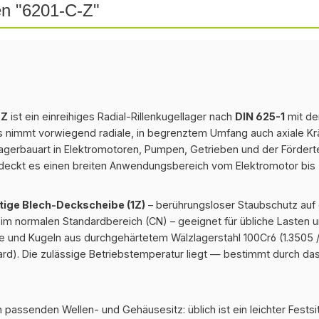
en "6201-C-Z"
-Z
ist ein einreihiges Radial-Rillenkugellager nach
DIN 625-1
mit d
s nimmt vorwiegend radiale, in begrenztem Umfang auch axiale Krä
agerbauart in Elektromotoren, Pumpen, Getrieben und der Förderte
deckt es einen breiten Anwendungsbereich vom Elektromotor bis 
itige Blech-Deckscheibe (1Z)
– berührungsloser Staubschutz auf 
im normalen Standardbereich (CN) – geeignet für übliche Lasten
e und Kugeln aus durchgehärtetem Wälzlagerstahl 100Cr6 (1.3505 / 
rd). Die zulässige Betriebstemperatur liegt — bestimmt durch da
 passenden Wellen- und Gehäusesitz: üblich ist ein leichter Festsi