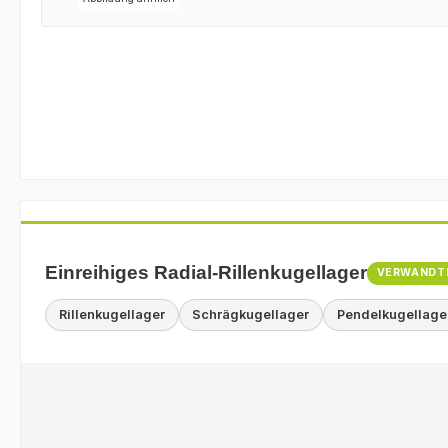
Einreihiges Radial-Rillenkugellager
VERWANDT
Rillenkugellager
Schrägkugellager
Pendelkugellage