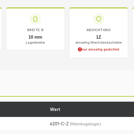
BREITE B
ABDICHTUNG
10 mm
1Z
Lagerbreite
einseitig Blechdeckscheibe
nur einseitig gedichtet
!
Wert
6201-C-Z
(Rillenkugellager)