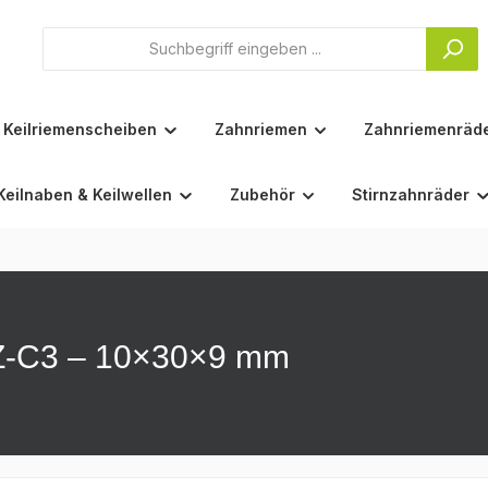
Keilriemenscheiben
Zahnriemen
Zahnriemenräd
Keilnaben & Keilwellen
Zubehör
Stirnzahnräder
-Z-C3 – 10×30×9 mm