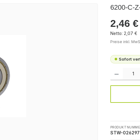
6200-C-Z
2,46 €
Regulärer Pr
Netto: 2,07 €
Preise inkl. MwS
Sofort ve
Produkt Anzah
PRODUKTNUMME
STW-026297