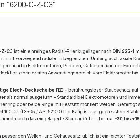
en "6200-C-Z-C3"
C-Z-C3
ist ein einreihiges Radial-Rillenkugellager nach
DIN 625-1
mi
s nimmt vorwiegend radiale, in begrenztem Umfang auch axiale Krä
agerbauart in Elektromotoren, Pumpen, Getrieben und der Förderte
deckt es einen breiten Anwendungsbereich vom Elektromotor bis 
itige Blech-Deckscheibe (1Z)
– berührungsloser Staubschutz auf 
er als normal ausgeführt – Standard bei Elektromotoren und imme
ßenring oder beide Ringe mit Festsitz montiert werden. Gefertigt 
 100Cr6 (1.3505 / AISI 52100) Der Käfig ist aus gepresstem Stahlb
stimmt durch das eingelagerte Standardfett — bei
ca. -30 bis +1
 passenden Wellen- und Gehäusesitz: üblich ist ein leichter Festsi