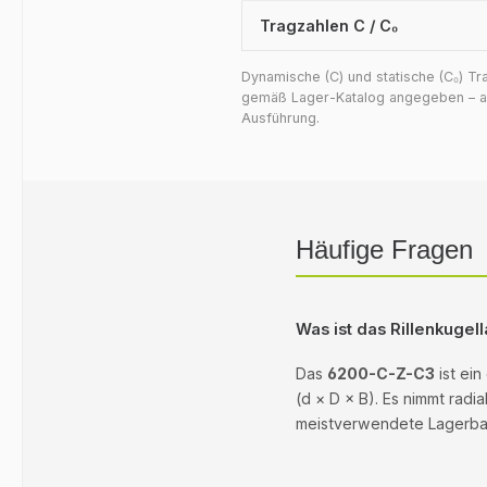
Tragzahlen C / C₀
Dynamische (C) und statische (C₀) T
gemäß Lager-Katalog angegeben – auf
Ausführung.
Häufige Fragen
Was ist das Rillenkuge
Das
6200-C-Z-C3
ist ein
(d × D × B). Es nimmt radi
meistverwendete Lagerbaua