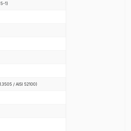
25-1)
)
.3505 / AISI 52100)