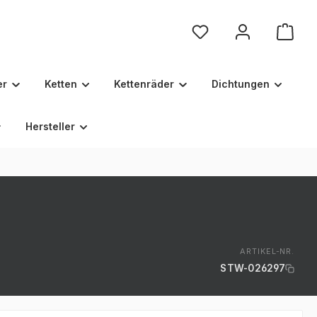
Du hast 0 Produkte au
er
Ketten
Kettenräder
Dichtungen
Hersteller
ARTIKEL-NR.
STW-026297