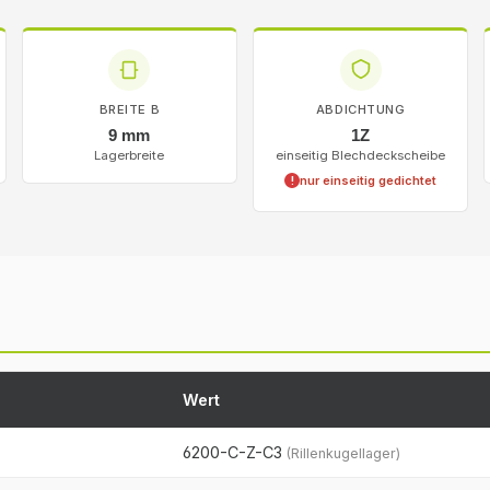
BREITE B
ABDICHTUNG
9 mm
1Z
Lagerbreite
einseitig Blechdeckscheibe
nur einseitig gedichtet
!
Wert
6200-C-Z-C3
(Rillenkugellager)