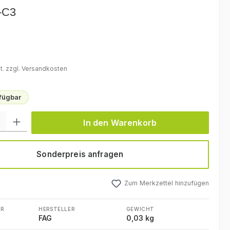
-C3
eis:
t. zzgl. Versandkosten
rfügbar
l: Gib den gewünschten Wert ein oder benutze die Schaltflächen um
In den Warenkorb
Sonderpreis anfragen
Zum Merkzettel hinzufügen
R
HERSTELLER
GEWICHT
FAG
0,03 kg