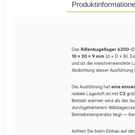
Produktinformation
Das
Rillenkugellager 6200-
10 × 30 × 9 mm
(d × D × B). E
und ist die meistverwendete L
Abdichtung dieser Ausführung 
Die Ausführung hat
eine einse
radiale Lagerluft ist mit
C3
größ
Betrieb wärmer wird als der Au
durchgehärtetem Wälzlagerstahl
Betriebstemperatur liegt — be
Achten Sie beim Einbau auf den