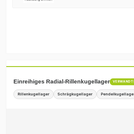
Einreihiges Radial-Rillenkugellager
VERWANDT
Rillenkugellager
Schrägkugellager
Pendelkugellage