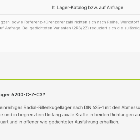
lt. Lager-Katalog bzw. auf Anfrage
ragzahl sowie Referenz-/Grenzdrehzahl richten sich nach Reihe, Werkstof
 Anfrage. Bei gedichteten Varianten (2RS/2Z) reduziert sich die zuläss
llager 6200-C-Z-C3?
 einreihiges Radial-Rillenkugellager nach DIN 625-1 mit den Abmes
ale und in begrenztem Umfang axiale Kräfte in beiden Richtungen auf.
rt und in offener wie gedichteter Ausführung erhältlich.