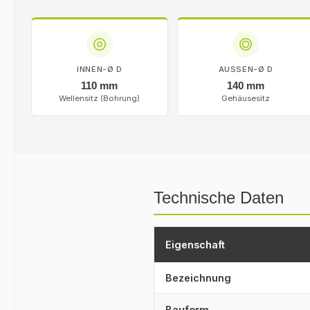
INNEN-Ø D
AUSSEN-Ø D
110 mm
140 mm
Wellensitz (Bohrung)
Gehäusesitz
Technische Daten
Eigenschaft
Bezeichnung
Bauform