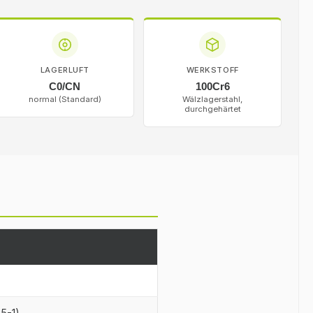
LAGERLUFT
WERKSTOFF
C0/CN
100Cr6
normal (Standard)
Wälzlagerstahl,
durchgehärtet
25-1)