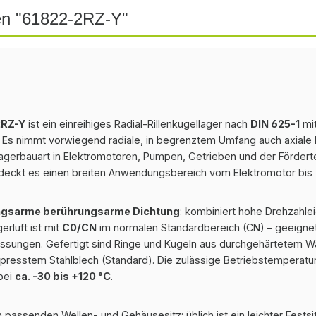
en "61822-2RZ-Y"
2RZ-Y
ist ein einreihiges Radial-Rillenkugellager nach
DIN 625-1
mi
. Es nimmt vorwiegend radiale, in begrenztem Umfang auch axiale K
agerbauart in Elektromotoren, Pumpen, Getrieben und der Förderte
deckt es einen breiten Anwendungsbereich vom Elektromotor bis 
ngsarme berührungsarme Dichtung
: kombiniert hohe Drehzahle
rluft ist mit
C0/CN
im normalen Standardbereich (CN) – geeignet
sungen. Gefertigt sind Ringe und Kugeln aus durchgehärtetem Wäl
gepresstem Stahlblech (Standard). Die zulässige Betriebstemperatu
bei
ca. -30 bis +120 °C
.
 passenden Wellen- und Gehäusesitz: üblich ist ein leichter Festsi