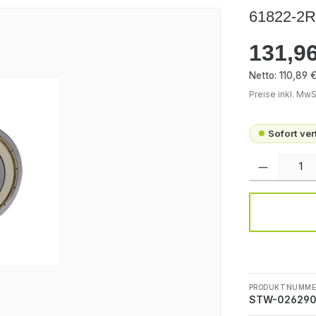
61822-2R
131,96
Regulärer Pr
Netto: 110,89 
Preise inkl. MwS
Sofort ve
Produkt Anzah
PRODUKTNUMME
STW-02629