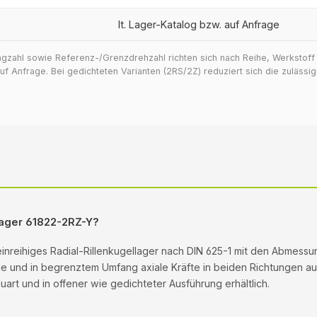
lt. Lager-Katalog bzw. auf Anfrage
ragzahl sowie Referenz-/Grenzdrehzahl richten sich nach Reihe, Werkstof
 Anfrage. Bei gedichteten Varianten (2RS/2Z) reduziert sich die zuläss
llager 61822-2RZ-Y?
 einreihiges Radial-Rillenkugellager nach DIN 625-1 mit den Abmess
ale und in begrenztem Umfang axiale Kräfte in beiden Richtungen auf.
rt und in offener wie gedichteter Ausführung erhältlich.