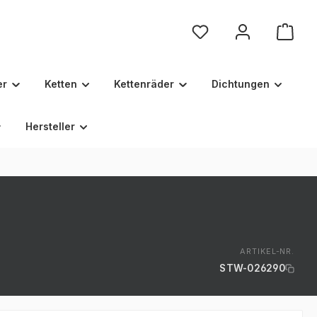
Du hast 0 Produkte au
er
Ketten
Kettenräder
Dichtungen
Hersteller
ARTIKEL-NR.
STW-026290