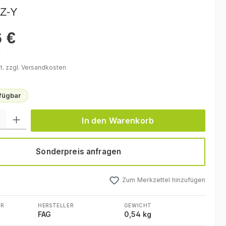
Z-Y
 €
eis:
€
t. zzgl. Versandkosten
rfügbar
l: Gib den gewünschten Wert ein oder benutze die Schaltflächen um
In den Warenkorb
Sonderpreis anfragen
Zum Merkzettel hinzufügen
R
HERSTELLER
GEWICHT
0
FAG
0,54 kg