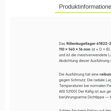
Produktinformation
Das
Rillenkugellager 61822-
110 × 140 × 16 mm
(d × D × B)
und ist die meistverwendete L
Abdichtung dieser Ausführung 
Die Ausführung hat eine
reibu
gegen Schmutz. Die radiale Lage
Temperaturen bei normalen Pas
AISI 52100) Der Käfig ist aus 
berührungsarme Dichtlippe — 
Achten Sie beim Einbau auf den