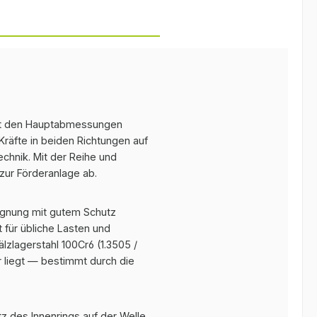
t den Hauptabmessungen
räfte in beiden Richtungen auf
chnik. Mit der Reihe und
zur Förderanlage ab.
ignung mit gutem Schutz
 für übliche Lasten und
zlagerstahl 100Cr6 (1.3505 /
r liegt — bestimmt durch die
tz des Innenrings auf der Welle