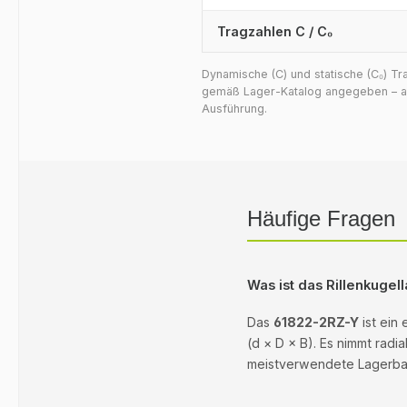
Tragzahlen C / C₀
Dynamische (C) und statische (C₀) T
gemäß Lager-Katalog angegeben – auf
Ausführung.
Häufige Fragen
Was ist das Rillenkuge
Das
61822-2RZ-Y
ist ein
(d × D × B). Es nimmt radi
meistverwendete Lagerbaua