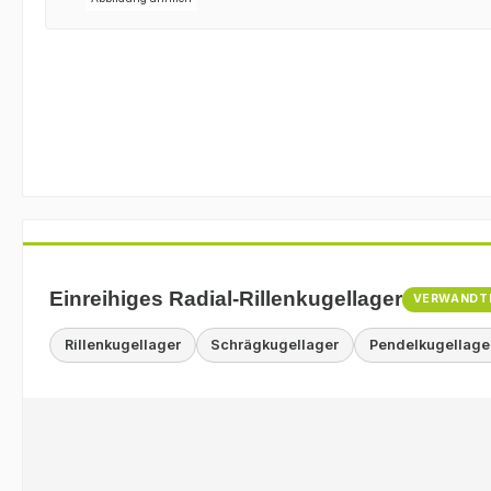
Einreihiges Radial-Rillenkugellager
VERWANDT
Rillenkugellager
Schrägkugellager
Pendelkugellage