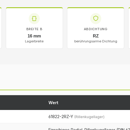
BREITE B
ABDICHTUNG
16 mm
RZ
Lagerbreite
berührungsarme Dichtung
Wert
61822-2RZ-Y
(Rillenkugellager)
Einreihiges Radial-Rillenkugellager (DIN 6