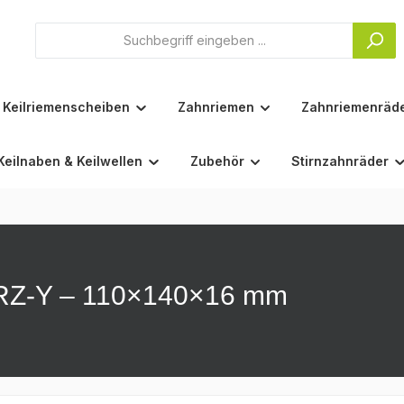
Keilriemenscheiben
Zahnriemen
Zahnriemenräd
Keilnaben & Keilwellen
Zubehör
Stirnzahnräder
2RZ-Y – 110×140×16 mm