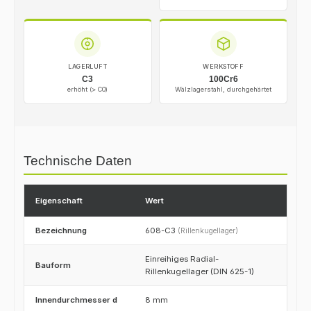
LAGERLUFT
WERKSTOFF
C3
100Cr6
erhöht (> C0)
Wälzlagerstahl, durchgehärtet
Technische Daten
Eigenschaft
Wert
Bezeichnung
608-C3
(Rillenkugellager)
Einreihiges Radial-
Bauform
Rillenkugellager (DIN 625-1)
Innendurchmesser d
8 mm