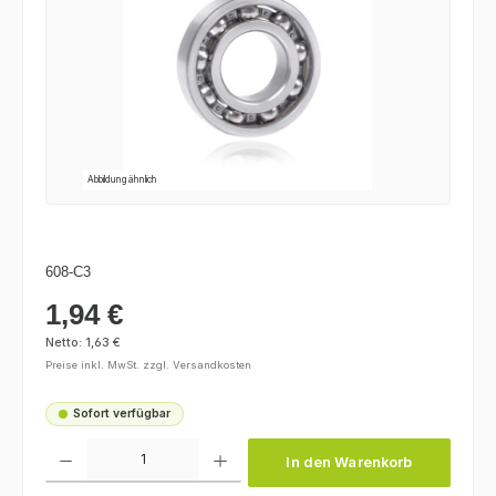
Abbildung ähnlich
608-C3
1,94 €
Regulärer Preis:
Netto: 1,63 €
Preise inkl. MwSt. zzgl. Versandkosten
Sofort verfügbar
Produkt Anzahl: Gib den gewünschten Wert ein oder benutze die Schaltfl
In den Warenkorb