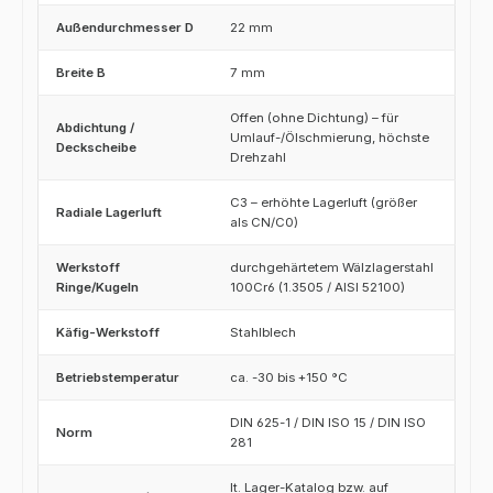
Außendurchmesser D
22 mm
Breite B
7 mm
Offen (ohne Dichtung) – für
Abdichtung /
Umlauf-/Ölschmierung, höchste
Deckscheibe
Drehzahl
C3 – erhöhte Lagerluft (größer
Radiale Lagerluft
als CN/C0)
Werkstoff
durchgehärtetem Wälzlagerstahl
Ringe/Kugeln
100Cr6 (1.3505 / AISI 52100)
Käfig-Werkstoff
Stahlblech
Betriebstemperatur
ca. -30 bis +150 °C
DIN 625-1 / DIN ISO 15 / DIN ISO
Norm
281
lt. Lager-Katalog bzw. auf