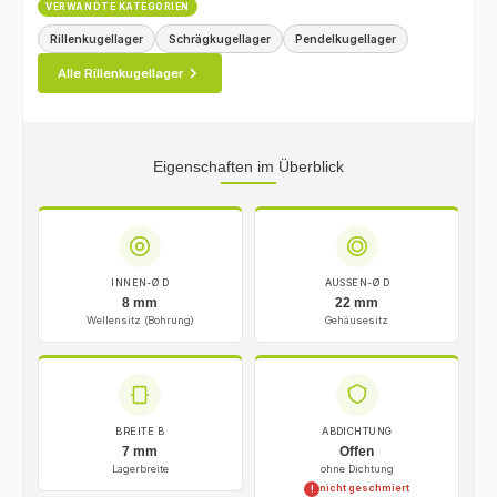
VERWANDTE KATEGORIEN
Rillenkugellager
Schrägkugellager
Pendelkugellager
Alle Rillenkugellager
Eigenschaften im Überblick
INNEN-Ø D
AUSSEN-Ø D
8 mm
22 mm
Wellensitz (Bohrung)
Gehäusesitz
BREITE B
ABDICHTUNG
7 mm
Offen
Lagerbreite
ohne Dichtung
nicht geschmiert
!