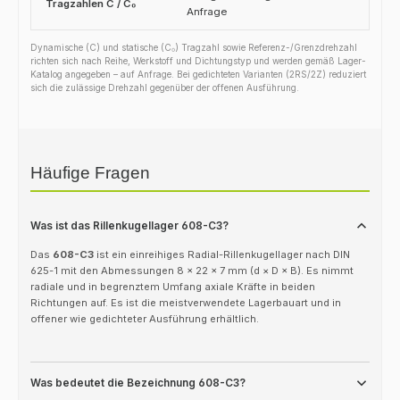
Tragzahlen C / C₀
Anfrage
Dynamische (C) und statische (C₀) Tragzahl sowie Referenz-/Grenzdrehzahl
richten sich nach Reihe, Werkstoff und Dichtungstyp und werden gemäß Lager-
Katalog angegeben – auf Anfrage. Bei gedichteten Varianten (2RS/2Z) reduziert
sich die zulässige Drehzahl gegenüber der offenen Ausführung.
Häufige Fragen
Was ist das Rillenkugellager 608-C3?
Das
608-C3
ist ein einreihiges Radial-Rillenkugellager nach DIN
625-1 mit den Abmessungen 8 × 22 × 7 mm (d × D × B). Es nimmt
radiale und in begrenztem Umfang axiale Kräfte in beiden
Richtungen auf. Es ist die meistverwendete Lagerbauart und in
offener wie gedichteter Ausführung erhältlich.
Was bedeutet die Bezeichnung 608-C3?