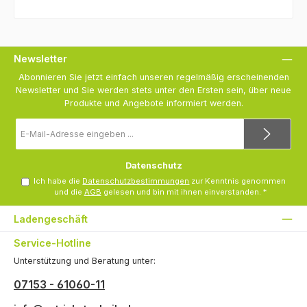
Newsletter
Abonnieren Sie jetzt einfach unseren regelmäßig erscheinenden
Newsletter und Sie werden stets unter den Ersten sein, über neue
Produkte und Angebote informiert werden.
E-
Mail-
Adresse
*
Datenschutz
Ich habe die
Datenschutzbestimmungen
zur Kenntnis genommen
und die
AGB
gelesen und bin mit ihnen einverstanden.
*
Ladengeschäft
Service-Hotline
Unterstützung und Beratung unter:
07153 - 61060-11