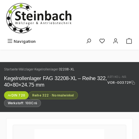
Zum Hauptinhalt springen
Du hast 0 Produk
Navigation
Startseite
Wälzlager
Kegelrollenlager
32208-XL
›
›
›
Kegelrollenlager FAG 32208-XL – Reihe 322,
ARTIKEL-NR.
VOR-003729
40×80×24.75 mm
DIN 720
Reihe 322 · Normalwinkel
Werkstoff: 100Cr6
Bildergalerie überspringen