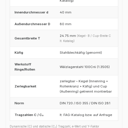
Katalog)
Innendurchmesser d
40 mm
Außendurchmesser D
80 mm
24.75 mm
(Kegel- B / Cup-Breite C
Gesamtbreite T
lt. Katalog)
Käfig
Stahlblechkäfig (genormt)
Werkstoff
Wälzlagerstahl 100Cr6 (1.3505)
Ringe/Rollen
zerlegbar – Kegel (Innenring +
Zerlegbarkeit
Rollenkranz + Käfig) und Cup
(Außenring) getrennt montierbar
Norm
DIN 720 / ISO 355 / DIN ISO 281
Tragzahlen C / C₀
lt. FAG-Katalog bzw. auf Anfrage
Dynamische (C) und statische (C₀) Tragzahl, e-Wert und Y-Faktor