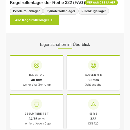
Kegelrollenlager der Reihe 322 (FAG)
VERWANDTE LAGER
Pendelrollenlager
Zylinderrollenlager
Rillenkugellager
Alle Kegelrollenlager
Eigenschaften im Überblick
INNEN-Ø D
AUSSEN-Ø D
40 mm
80 mm
Wellensitz (Bohrung)
Gehäusesitz
GESAMTBREITE T
SERIE
24.75 mm
322
montiert (Kegel+Cup)
DIN 720