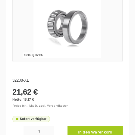
Abbildung ähnlich
32208-XL
21,62 €
Regulärer Preis:
Netto: 18,17 €
Preise inkl. MwSt. zzgl. Versandkosten
Sofort verfügbar
Produkt Anzahl: Gib den gewünschten Wert ein oder benutze die Schaltfl
In den Warenkorb