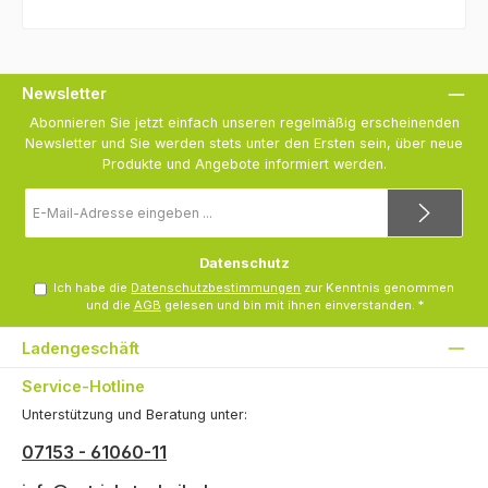
Newsletter
Abonnieren Sie jetzt einfach unseren regelmäßig erscheinenden
Newsletter und Sie werden stets unter den Ersten sein, über neue
Produkte und Angebote informiert werden.
E-
Mail-
Adresse
*
Datenschutz
Ich habe die
Datenschutzbestimmungen
zur Kenntnis genommen
und die
AGB
gelesen und bin mit ihnen einverstanden.
*
Ladengeschäft
Service-Hotline
Unterstützung und Beratung unter:
07153 - 61060-11