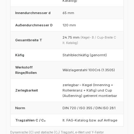
Katalog)
Innendurchmesser d
65 mm
Außendurchmesser D
120 mm
24.75 mm
(Kegel- B / Cup-Breite C
Gesamtbreite T
lt. Katalog)
Käfig
Stahlblechkäfig (genormt)
Werkstoff
Wälzlagerstahl 100Cr6 (1.3505)
Ringe/Rollen
zerlegbar – Kegel (Innenring +
Zerlegbarkeit
Rollenkranz + Käfig) und Cup
(Außenring) getrennt montierbar
Norm
DIN 720 / ISO 355 / DIN ISO 281
Tragzahlen C / C₀
lt. FAG-Katalog bzw. auf Anfrage
Dynamische (C) und statische (C₀) Tragzahl, e-Wert und Y-Faktor