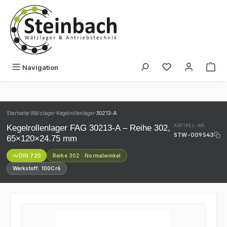
Zum Hauptinhalt springen
Du hast 0 Produk
Navigation
Startseite
Wälzlager
Kegelrollenlager
30213-A
›
›
›
Kegelrollenlager FAG 30213-A – Reihe 302,
ARTIKEL-NR.
STW-009543
65×120×24.75 mm
DIN 720
Reihe 302 · Normalwinkel
Werkstoff: 100Cr6
Bildergalerie überspringen