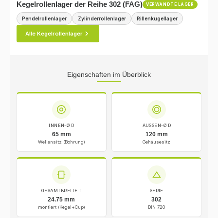
Kegelrollenlager der Reihe 302 (FAG)
VERWANDTE LAGER
Pendelrollenlager
Zylinderrollenlager
Rillenkugellager
Alle Kegelrollenlager
Eigenschaften im Überblick
INNEN-Ø D
AUSSEN-Ø D
65 mm
120 mm
Wellensitz (Bohrung)
Gehäusesitz
GESAMTBREITE T
SERIE
24.75 mm
302
montiert (Kegel+Cup)
DIN 720