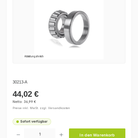
Abbildung ähnlich
30213-A
44,02 €
Regulärer Preis:
Netto: 36,99 €
Preise inkl. MwSt. zzgl. Versandkosten
Sofort verfügbar
Produkt Anzahl: Gib den gewünschten Wert ein oder benutze die Schaltfl
In den Warenkorb