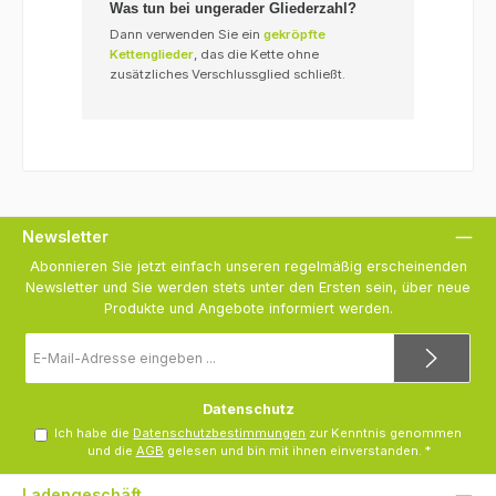
Was tun bei ungerader Gliederzahl?
Dann verwenden Sie ein
gekröpfte
Kettenglieder
, das die Kette ohne
zusätzliches Verschlussglied schließt.
Newsletter
Abonnieren Sie jetzt einfach unseren regelmäßig erscheinenden
Newsletter und Sie werden stets unter den Ersten sein, über neue
Produkte und Angebote informiert werden.
E-
Mail-
Adresse
*
Datenschutz
Ich habe die
Datenschutzbestimmungen
zur Kenntnis genommen
und die
AGB
gelesen und bin mit ihnen einverstanden.
*
Ladengeschäft