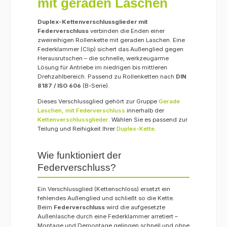
mit geraden Laschen
Duplex-Kettenverschlussglieder mit
Federverschluss
verbinden die Enden einer
zweireihigen Rollenkette mit geraden Laschen. Eine
Federklammer (Clip) sichert das Außenglied gegen
Herausrutschen – die schnelle, werkzeugarme
Lösung für Antriebe im niedrigen bis mittleren
Drehzahlbereich. Passend zu Rollenketten nach
DIN
8187 / ISO 606
(B-Serie).
Dieses Verschlussglied gehört zur Gruppe
Gerade
Laschen, mit Federverschluss
innerhalb der
Kettenverschlussglieder
. Wählen Sie es passend zur
Teilung und Reihigkeit Ihrer
Duplex-Kette
.
Wie funktioniert der
Federverschluss?
Ein Verschlussglied (Kettenschloss) ersetzt ein
fehlendes Außenglied und schließt so die Kette.
Beim
Federverschluss
wird die aufgesetzte
Außenlasche durch eine Federklammer arretiert –
Montage und Demontage gelingen schnell und ohne