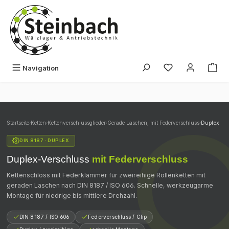
Zum Hauptinhalt springen
Du hast 0 Produk
Navigation
Startseite
›
Ketten
›
Kettenverschlussglieder
›
Gerade Laschen, mit Federverschluss
›
Duplex
DIN 8187 · DUPLEX
Duplex-Verschluss
mit Federverschluss
Kettenschloss mit Federklammer für zweireihige Rollenketten mit
geraden Laschen nach DIN 8187 / ISO 606. Schnelle, werkzeugarme
Montage für niedrige bis mittlere Drehzahl.
DIN 8187 / ISO 606
Federverschluss / Clip