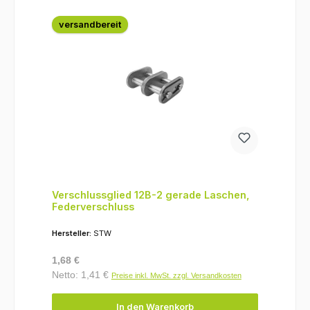
versandbereit
Verschlussglied 12B-2 gerade Laschen,
Federverschluss
Hersteller:
STW
Regulärer Preis:
1,68 €
Netto: 1,41 €
Preise inkl. MwSt. zzgl. Versandkosten
In den Warenkorb