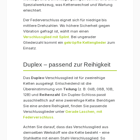
Spezialwerkzeug, was Kettenwechsel und Wartung
erleichtert.
Der Federverschluss eignet sich für niedrige bis
mittlere Drehzahlen. Wo höhere Sicherheit gegen
Vibration gefragt ist, wählt man einen
Verschlussglied mit Splint
. Bei ungerader
Gliederzahl kommt ein
gekröpfte Kettenglieder
zum
Einsatz.
Duplex – passend zur Reihigkeit
Das
Duplex
-Verschlussglied ist für zweireihige
Ketten ausgelegt. Entscheidend ist die
Übereinstimmung von
Teilung
(z. B. 06B, 08B, 10B,
12B) und
Reihenzahl
: Ein Duplex-Schloss passt
ausschließlich auf eine zweireihige Kette. Benötigen
Sie eine andere Reihigkeit, finden Sie passende
Verschlussglieder unter
Gerade Laschen, mit
Federverschluss
.
Achten Sie darauf, dass das Verschlussglied aus
demselben Werkstoff wie die Kette besteht – eine
Stahlkette mit einem Stahl-Verschlussglied. So