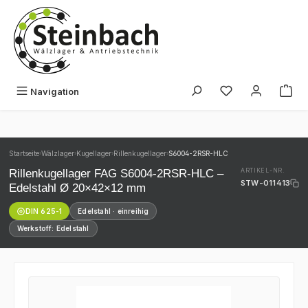
Zum Hauptinhalt springen
Du hast 0 Produk
Navigation
Startseite
Wälzlager
Kugellager
Rillenkugellager
S6004-2RSR-HLC
›
›
›
›
Rillenkugellager FAG S6004-2RSR-HLC –
ARTIKEL-NR.
STW-011413
Edelstahl Ø 20×42×12 mm
DIN 625-1
Edelstahl · einreihig
Werkstoff: Edelstahl
Bildergalerie überspringen