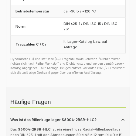
Betriebstemperatur
ca. -30 bis +120 °C
DIN 625-1 / DIN ISO 15 / DIN ISO
Norm
281
lt. Lager-Katalog bzw. auf
Tragzahlen C / C₀
Anfrage
Dynamische (C) und statische (C₀) Tragzahl sowie Referenz-/Grenzdrehzahl
richten sich nach Reihe, Werkstoff und Dichtungstyp und werden gemäß Lager-
Katalog angegeben – auf Anfrage. Bei gedichteten Varianten (2RS/2Z) reduziert
sich die zulässige Drehzahl gegenüber der offenen Ausführung.
Häufige Fragen
Was ist das Rillenkugellager S6004-2RSR-HLC?
Das
S6004-2RSR-HLC
ist ein einreihiges Radial-Rillenkugellager
nach DIN 625-1 mit den Abmessungen 20 × 42 × 12 mm (d × D × B).