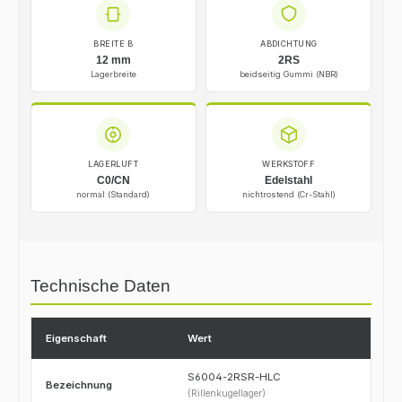
BREITE B
ABDICHTUNG
12 mm
2RS
Lagerbreite
beidseitig Gummi (NBR)
LAGERLUFT
WERKSTOFF
C0/CN
Edelstahl
normal (Standard)
nichtrostend (Cr-Stahl)
Technische Daten
Eigenschaft
Wert
S6004-2RSR-HLC
Bezeichnung
(Rillenkugellager)