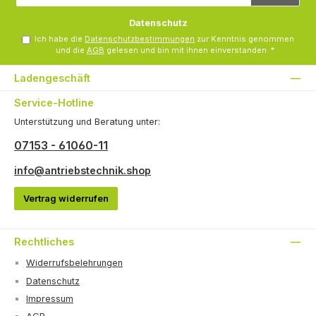
Adresse
*
Datenschutz
Ich habe die
Datenschutzbestimmungen
zur Kenntnis genommen
und die
AGB
gelesen und bin mit ihnen einverstanden.
*
Ladengeschäft
Service-Hotline
Unterstützung und Beratung unter:
07153 - 61060-11
info@antriebstechnik.shop
Vertrag widerrufen
Rechtliches
Widerrufsbelehrungen
Datenschutz
Impressum