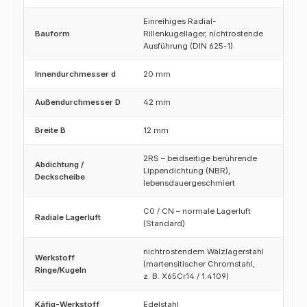
Einreihiges Radial-
Bauform
Rillenkugellager, nichtrostende
Ausführung (DIN 625-1)
Innendurchmesser d
20 mm
Außendurchmesser D
42 mm
Breite B
12 mm
2RS – beidseitige berührende
Abdichtung /
Lippendichtung (NBR),
Deckscheibe
lebensdauergeschmiert
C0 / CN – normale Lagerluft
Radiale Lagerluft
(Standard)
nichtrostendem Wälzlagerstahl
Werkstoff
(martensitischer Chromstahl,
Ringe/Kugeln
z. B. X65Cr14 / 1.4109)
Käfig-Werkstoff
Edelstahl