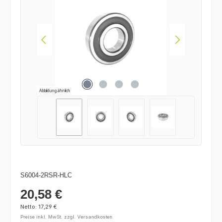
Abbildung ähnlich
S6004-2RSR-HLC
20,58 €
Regulärer Preis:
Netto: 17,29 €
Preise inkl. MwSt. zzgl. Versandkosten