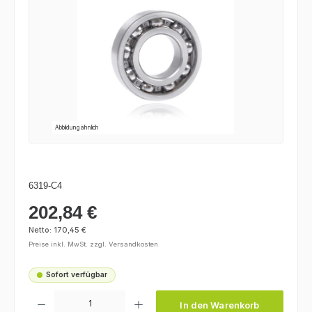
Abbildung ähnlich
6319-C4
202,84 €
Regulärer Preis:
Netto: 170,45 €
Preise inkl. MwSt. zzgl. Versandkosten
Sofort verfügbar
Produkt Anzahl: Gib den gewünschten Wert ein oder benutze die Schaltfl
In den Warenkorb