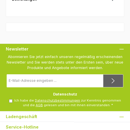
Newsletter
Abonnieren Sie jetzt einfach unseren regelmäßig erscheinenden
Newsletter und Sie werden stets unter den Ersten sein, über neue
Produkte und Angebote informiert werden.
E-
Mail-
Adresse
*
Datenschutz
Ich habe die
Datenschutzbestimmungen
zur Kenntnis genommen
und die
AGB
gelesen und bin mit ihnen einverstanden.
*
Ladengeschäft
Service-Hotline