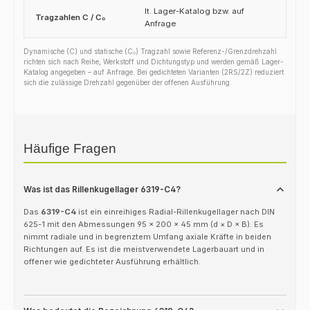
lt. Lager-Katalog bzw. auf
Tragzahlen C / C₀
Anfrage
Dynamische (C) und statische (C₀) Tragzahl sowie Referenz-/Grenzdrehzahl
richten sich nach Reihe, Werkstoff und Dichtungstyp und werden gemäß Lager-
Katalog angegeben – auf Anfrage. Bei gedichteten Varianten (2RS/2Z) reduziert
sich die zulässige Drehzahl gegenüber der offenen Ausführung.
Häufige Fragen
Was ist das Rillenkugellager 6319-C4?
Das
6319-C4
ist ein einreihiges Radial-Rillenkugellager nach DIN
625-1 mit den Abmessungen 95 × 200 × 45 mm (d × D × B). Es
nimmt radiale und in begrenztem Umfang axiale Kräfte in beiden
Richtungen auf. Es ist die meistverwendete Lagerbauart und in
offener wie gedichteter Ausführung erhältlich.