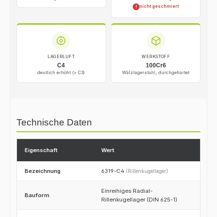
nicht geschmiert
!
LAGERLUFT
WERKSTOFF
C4
100Cr6
deutlich erhöht (> C3)
Wälzlagerstahl, durchgehärtet
Technische Daten
Eigenschaft
Wert
Bezeichnung
6319-C4
(Rillenkugellager)
Einreihiges Radial-
Bauform
Rillenkugellager (DIN 625-1)