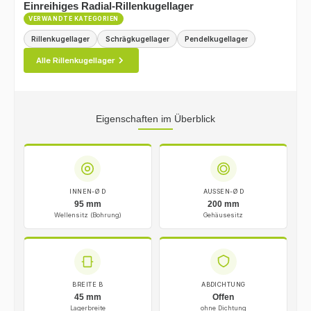
Einreihiges Radial-Rillenkugellager
VERWANDTE KATEGORIEN
Rillenkugellager
Schrägkugellager
Pendelkugellager
Alle Rillenkugellager
Eigenschaften im Überblick
INNEN-Ø D
AUSSEN-Ø D
95 mm
200 mm
Wellensitz (Bohrung)
Gehäusesitz
BREITE B
ABDICHTUNG
45 mm
Offen
Lagerbreite
ohne Dichtung