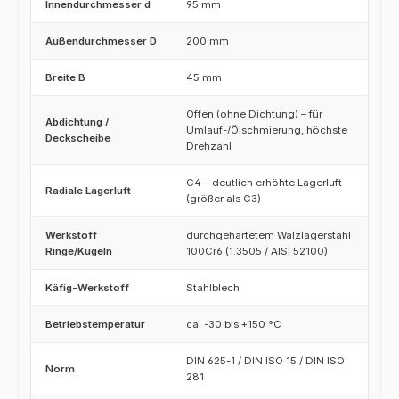
Innendurchmesser d
95 mm
Außendurchmesser D
200 mm
Breite B
45 mm
Offen (ohne Dichtung) – für
Abdichtung /
Umlauf-/Ölschmierung, höchste
Deckscheibe
Drehzahl
C4 – deutlich erhöhte Lagerluft
Radiale Lagerluft
(größer als C3)
Werkstoff
durchgehärtetem Wälzlagerstahl
Ringe/Kugeln
100Cr6 (1.3505 / AISI 52100)
Käfig-Werkstoff
Stahlblech
Betriebstemperatur
ca. -30 bis +150 °C
DIN 625-1 / DIN ISO 15 / DIN ISO
Norm
281