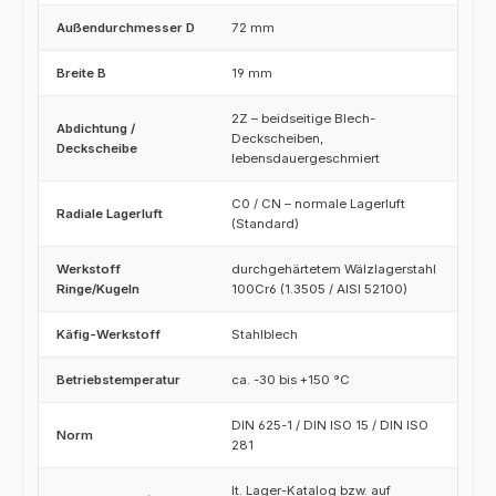
Außendurchmesser D
72 mm
Breite B
19 mm
2Z – beidseitige Blech-
Abdichtung /
Deckscheiben,
Deckscheibe
lebensdauergeschmiert
C0 / CN – normale Lagerluft
Radiale Lagerluft
(Standard)
Werkstoff
durchgehärtetem Wälzlagerstahl
Ringe/Kugeln
100Cr6 (1.3505 / AISI 52100)
Käfig-Werkstoff
Stahlblech
Betriebstemperatur
ca. -30 bis +150 °C
DIN 625-1 / DIN ISO 15 / DIN ISO
Norm
281
lt. Lager-Katalog bzw. auf