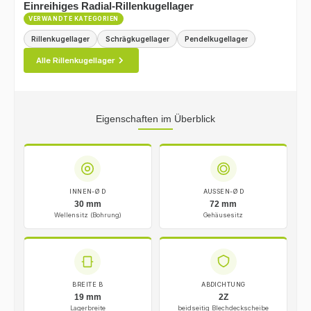
Einreihiges Radial-Rillenkugellager
VERWANDTE KATEGORIEN
Rillenkugellager
Schrägkugellager
Pendelkugellager
Alle Rillenkugellager
Eigenschaften im Überblick
INNEN-Ø D
AUSSEN-Ø D
30 mm
72 mm
Wellensitz (Bohrung)
Gehäusesitz
BREITE B
ABDICHTUNG
19 mm
2Z
Lagerbreite
beidseitig Blechdeckscheibe