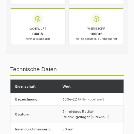
LAGERLUFT
WERKSTOFF
C0/CN
100Cr6
normal (Standard)
Wälzlagerstahl, durchgehärtet
Technische Daten
Eigenschaft
Wert
Bezeichnung
6306-2Z
(Rillenkugellager)
Einreihiges Radial-
Bauform
Rillenkugellager (DIN 625-1)
Innendurchmesser d
30 mm