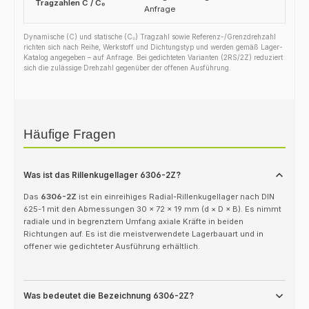
Tragzahlen C / C₀
Anfrage
Dynamische (C) und statische (C₀) Tragzahl sowie Referenz-/Grenzdrehzahl
richten sich nach Reihe, Werkstoff und Dichtungstyp und werden gemäß Lager-
Katalog angegeben – auf Anfrage. Bei gedichteten Varianten (2RS/2Z) reduziert
sich die zulässige Drehzahl gegenüber der offenen Ausführung.
Häufige Fragen
Was ist das Rillenkugellager 6306-2Z?
Das
6306-2Z
ist ein einreihiges Radial-Rillenkugellager nach DIN
625-1 mit den Abmessungen 30 × 72 × 19 mm (d × D × B). Es nimmt
radiale und in begrenztem Umfang axiale Kräfte in beiden
Richtungen auf. Es ist die meistverwendete Lagerbauart und in
offener wie gedichteter Ausführung erhältlich.
Was bedeutet die Bezeichnung 6306-2Z?