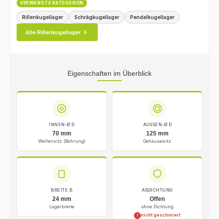
VERWANDTE KATEGORIEN
Rillenkugellager
Schrägkugellager
Pendelkugellager
Alle Rillenkugellager
Eigenschaften im Überblick
INNEN-Ø D
AUSSEN-Ø D
70 mm
125 mm
Wellensitz (Bohrung)
Gehäusesitz
BREITE B
ABDICHTUNG
24 mm
Offen
Lagerbreite
ohne Dichtung
nicht geschmiert
!