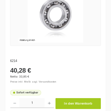
Abbildung ähnlich
6214
40,28 €
Regulärer Preis:
Netto: 33,85 €
Preise inkl. MwSt. zzgl. Versandkosten
Sofort verfügbar
Produkt Anzahl: Gib den gewünschten Wert ein oder benutze die Schaltfl
In den Warenkorb