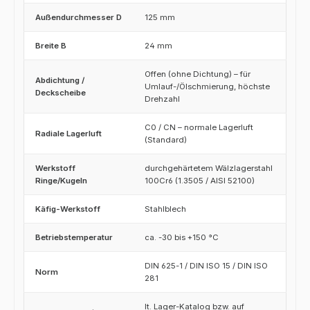
Außendurchmesser D
125 mm
Breite B
24 mm
Offen (ohne Dichtung) – für
Abdichtung /
Umlauf-/Ölschmierung, höchste
Deckscheibe
Drehzahl
C0 / CN – normale Lagerluft
Radiale Lagerluft
(Standard)
Werkstoff
durchgehärtetem Wälzlagerstahl
Ringe/Kugeln
100Cr6 (1.3505 / AISI 52100)
Käfig-Werkstoff
Stahlblech
Betriebstemperatur
ca. -30 bis +150 °C
DIN 625-1 / DIN ISO 15 / DIN ISO
Norm
281
lt. Lager-Katalog bzw. auf