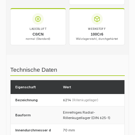
LAGERLUFT
WERKSTOFF
C0/CN
100Cr6
normal (Standard)
Wälzlagerstahl, durchgehärtet
Technische Daten
Eigenschaft
Wert
Bezeichnung
6214
(Rillenkugellager)
Einreihiges Radial-
Bauform
Rillenkugellager (DIN 625-1)
Innendurchmesser d
70 mm