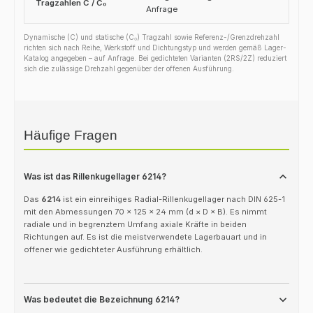
Tragzahlen C / C₀
Anfrage
Dynamische (C) und statische (C₀) Tragzahl sowie Referenz-/Grenzdrehzahl
richten sich nach Reihe, Werkstoff und Dichtungstyp und werden gemäß Lager-
Katalog angegeben – auf Anfrage. Bei gedichteten Varianten (2RS/2Z) reduziert
sich die zulässige Drehzahl gegenüber der offenen Ausführung.
Häufige Fragen
Was ist das Rillenkugellager 6214?
Das
6214
ist ein einreihiges Radial-Rillenkugellager nach DIN 625-1
mit den Abmessungen 70 × 125 × 24 mm (d × D × B). Es nimmt
radiale und in begrenztem Umfang axiale Kräfte in beiden
Richtungen auf. Es ist die meistverwendete Lagerbauart und in
offener wie gedichteter Ausführung erhältlich.
Was bedeutet die Bezeichnung 6214?