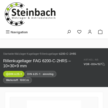
Zum Hauptinhalt springen
Du hast 0 Produk
Navigation
Startseite
Wälzlager
Kugellager
Rillenkugellager
6200-C-2HRS
›
›
›
›
Rillenkugellager FAG 6200-C-2HRS –
ARTIKEL-NR.
VOR-004157
10×30×9 mm
DIN 625-1
DIN 625-1 · einreihig
Werkstoff: 100Cr6
Bildergalerie überspringen