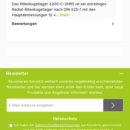
Das Rillenkugellager 6200-C-2HRS ist ein einreihiges
Radial-Rillenkugellager nach DIN 625-1 mit den
Hauptabmessungen 10 ×…
Mehr
Bewertungen
Newsletter
Abonnieren Sie jetzt einfach unseren regelmäßig erscheinenden
Newsletter und Sie werden stets unter den Ersten sein, über neue
Produkte und Angebote informiert werden.
E-
Mail-
Adresse
*
Datenschutz
Ich habe die
Datenschutzbestimmungen
zur Kenntnis genommen
und die
AGB
gelesen und bin mit ihnen einverstanden.
*