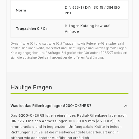
DIN 625-1 / DIN ISO 15 / DIN ISO
Norm
281
lt. Lager-Katalog bzw. auf
Tragzahlen C / C₀
Anfrage
Dynamische (C) und statische (C₀) Tragzahl sowie Referenz-/Grenzdrehzahl
richten sich nach Reihe, Werkstoff und Dichtungstyp und werden gemäß Lager-
Katalog angegeben – auf Anfrage. Bei gedichteten Varianten (2RS/2Z) reduziert
sich die zulässige Drehzahl gegenüber der offenen Ausführung.
Häufige Fragen
Was ist das Rillenkugellager 6200-C-2HRS?
Das
6200-C-2HRS
ist ein einreihiges Radial-Rillenkugellager nach
DIN 625-1 mit den Abmessungen 10 × 30 × 9 mm (d × D × B). Es
nimmt radiale und in begrenztem Umfang axiale Kräfte in beiden
Richtungen auf. Es ist die meistverwendete Lagerbauart und in
offener wie gedichteter Ausführung erhältlich.