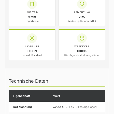
BREITE B
ABDICHTUNG
9 mm
2RS
Lagerbreite
beidseitig Gummi (NBR)
LAGERLUFT
WERKSTOFF
C0/CN
100Cr6
normal (Standard)
Wälzlagerstahl, durchgehärtet
Technische Daten
Eigenschaft
Wert
Bezeichnung
6200-C-2HRS
(Rillenkugellager)