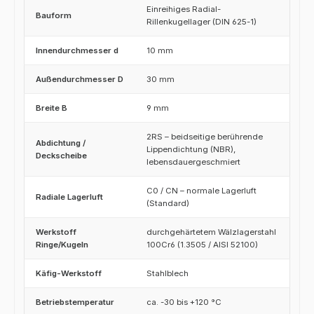
Einreihiges Radial-
Bauform
Rillenkugellager (DIN 625-1)
Innendurchmesser d
10 mm
Außendurchmesser D
30 mm
Breite B
9 mm
2RS – beidseitige berührende
Abdichtung /
Lippendichtung (NBR),
Deckscheibe
lebensdauergeschmiert
C0 / CN – normale Lagerluft
Radiale Lagerluft
(Standard)
Werkstoff
durchgehärtetem Wälzlagerstahl
Ringe/Kugeln
100Cr6 (1.3505 / AISI 52100)
Käfig-Werkstoff
Stahlblech
Betriebstemperatur
ca. -30 bis +120 °C