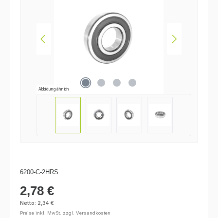
Abbildung ähnlich
6200-C-2HRS
2,78 €
Regulärer Preis:
Netto: 2,34 €
Preise inkl. MwSt. zzgl. Versandkosten