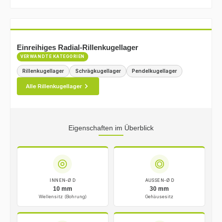
Einreihiges Radial-Rillenkugellager
VERWANDTE KATEGORIEN
Rillenkugellager
Schrägkugellager
Pendelkugellager
Alle Rillenkugellager
Eigenschaften im Überblick
INNEN-Ø D
AUSSEN-Ø D
10 mm
30 mm
Wellensitz (Bohrung)
Gehäusesitz