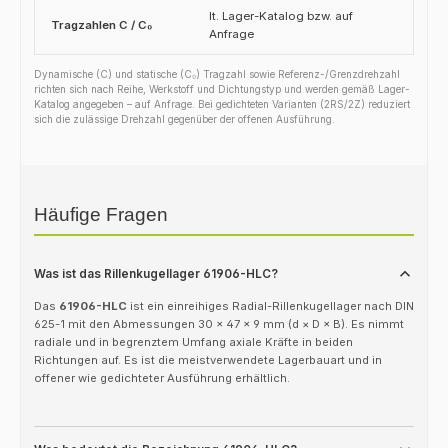
lt. Lager-Katalog bzw. auf
Tragzahlen C / C₀
Anfrage
Dynamische (C) und statische (C₀) Tragzahl sowie Referenz-/Grenzdrehzahl
richten sich nach Reihe, Werkstoff und Dichtungstyp und werden gemäß Lager-
Katalog angegeben – auf Anfrage. Bei gedichteten Varianten (2RS/2Z) reduziert
sich die zulässige Drehzahl gegenüber der offenen Ausführung.
Häufige Fragen
Was ist das Rillenkugellager 61906-HLC?
Das
61906-HLC
ist ein einreihiges Radial-Rillenkugellager nach DIN
625-1 mit den Abmessungen 30 × 47 × 9 mm (d × D × B). Es nimmt
radiale und in begrenztem Umfang axiale Kräfte in beiden
Richtungen auf. Es ist die meistverwendete Lagerbauart und in
offener wie gedichteter Ausführung erhältlich.