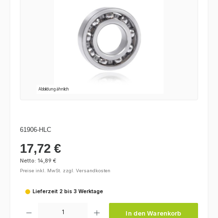
Abbildung ähnlich
61906-HLC
17,72 €
Regulärer Preis:
Netto: 14,89 €
Preise inkl. MwSt. zzgl. Versandkosten
Lieferzeit 2 bis 3 Werktage
Produkt Anzahl: Gib den gewünschten Wert ein oder benutze die Schaltfl
In den Warenkorb