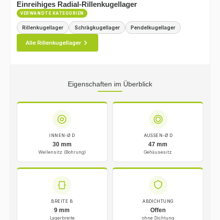
Einreihiges Radial-Rillenkugellager
VERWANDTE KATEGORIEN
Rillenkugellager
Schrägkugellager
Pendelkugellager
Alle Rillenkugellager
Eigenschaften im Überblick
INNEN-Ø D
AUSSEN-Ø D
30 mm
47 mm
Wellensitz (Bohrung)
Gehäusesitz
BREITE B
ABDICHTUNG
9 mm
Offen
Lagerbreite
ohne Dichtung