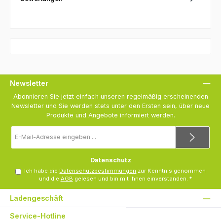
Newsletter
Abonnieren Sie jetzt einfach unseren regelmäßig erscheinenden
Newsletter und Sie werden stets unter den Ersten sein, über neue
Produkte und Angebote informiert werden.
E-
Mail-
Adresse
*
Datenschutz
Ich habe die
Datenschutzbestimmungen
zur Kenntnis genommen
und die
AGB
gelesen und bin mit ihnen einverstanden.
*
Ladengeschäft
Service-Hotline