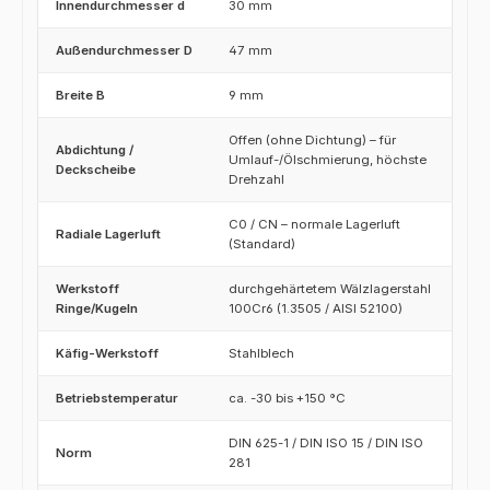
Innendurchmesser d
30 mm
Außendurchmesser D
47 mm
Breite B
9 mm
Offen (ohne Dichtung) – für
Abdichtung /
Umlauf-/Ölschmierung, höchste
Deckscheibe
Drehzahl
C0 / CN – normale Lagerluft
Radiale Lagerluft
(Standard)
Werkstoff
durchgehärtetem Wälzlagerstahl
Ringe/Kugeln
100Cr6 (1.3505 / AISI 52100)
Käfig-Werkstoff
Stahlblech
Betriebstemperatur
ca. -30 bis +150 °C
DIN 625-1 / DIN ISO 15 / DIN ISO
Norm
281