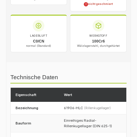
nicht geschmiert
!
LAGERLUFT
WERKSTOFF
C0/CN
100Cr6
normal (Standard)
Wälzlagerstahl, durchgehärtet
Technische Daten
Eigenschaft
Wert
Bezeichnung
61906-HLC
(Rillenkugellager)
Einreihiges Radial-
Bauform
Rillenkugellager (DIN 625-1)