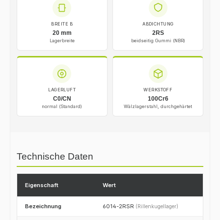
BREITE B
ABDICHTUNG
20 mm
2RS
Lagerbreite
beidseitig Gummi (NBR)
LAGERLUFT
WERKSTOFF
C0/CN
100Cr6
normal (Standard)
Wälzlagerstahl, durchgehärtet
Technische Daten
Eigenschaft
Wert
Bezeichnung
6014-2RSR
(Rillenkugellager)