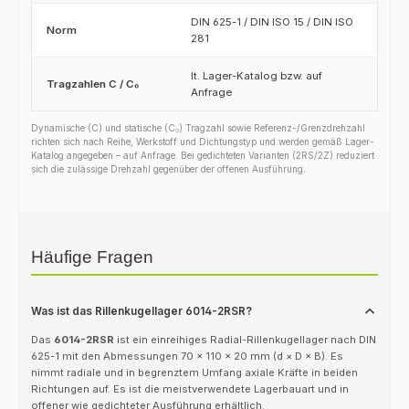
DIN 625-1 / DIN ISO 15 / DIN ISO
Norm
281
lt. Lager-Katalog bzw. auf
Tragzahlen C / C₀
Anfrage
Dynamische (C) und statische (C₀) Tragzahl sowie Referenz-/Grenzdrehzahl
richten sich nach Reihe, Werkstoff und Dichtungstyp und werden gemäß Lager-
Katalog angegeben – auf Anfrage. Bei gedichteten Varianten (2RS/2Z) reduziert
sich die zulässige Drehzahl gegenüber der offenen Ausführung.
Häufige Fragen
Was ist das Rillenkugellager 6014-2RSR?
Das
6014-2RSR
ist ein einreihiges Radial-Rillenkugellager nach DIN
625-1 mit den Abmessungen 70 × 110 × 20 mm (d × D × B). Es
nimmt radiale und in begrenztem Umfang axiale Kräfte in beiden
Richtungen auf. Es ist die meistverwendete Lagerbauart und in
offener wie gedichteter Ausführung erhältlich.