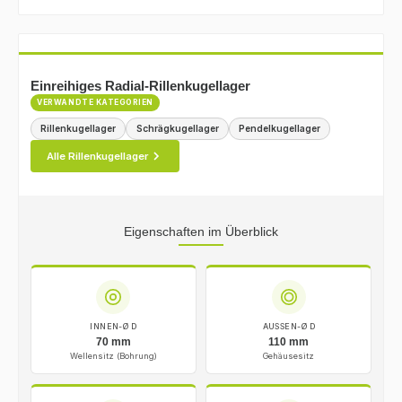
Einreihiges Radial-Rillenkugellager
VERWANDTE KATEGORIEN
Rillenkugellager
Schrägkugellager
Pendelkugellager
Alle Rillenkugellager
Eigenschaften im Überblick
INNEN-Ø D
AUSSEN-Ø D
70 mm
110 mm
Wellensitz (Bohrung)
Gehäusesitz