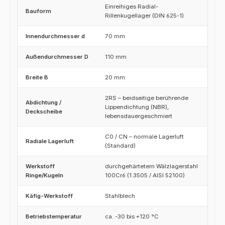
Einreihiges Radial-
Bauform
Rillenkugellager (DIN 625-1)
Innendurchmesser d
70 mm
Außendurchmesser D
110 mm
Breite B
20 mm
2RS – beidseitige berührende
Abdichtung /
Lippendichtung (NBR),
Deckscheibe
lebensdauergeschmiert
C0 / CN – normale Lagerluft
Radiale Lagerluft
(Standard)
Werkstoff
durchgehärtetem Wälzlagerstahl
Ringe/Kugeln
100Cr6 (1.3505 / AISI 52100)
Käfig-Werkstoff
Stahlblech
Betriebstemperatur
ca. -30 bis +120 °C