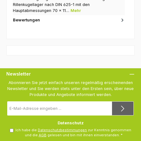
Rillenkugellager nach DIN 625-1 mit den
Hauptabmessungen 70 × 11…
Mehr
Bewertungen
Newsletter
Abonnieren Sie jetzt einfach unseren regelmäßig erscheinenden
Newsletter und Sie werden stets unter den Ersten sein, über neue
Produkte und Angebote informiert werden.
E-
Mail-
Adresse
*
Datenschutz
Ich habe die
Datenschutzbestimmungen
zur Kenntnis genommen
und die
AGB
gelesen und bin mit ihnen einverstanden.
*