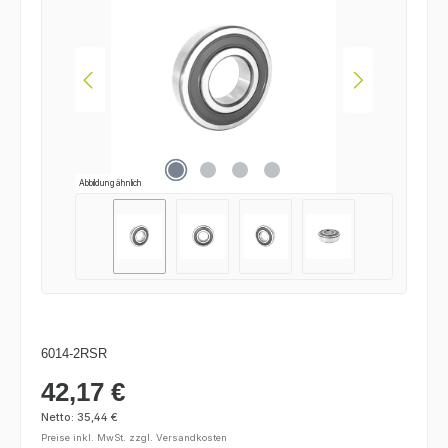
Abbildung ähnlich
6014-2RSR
42,17 €
Regulärer Preis:
Netto: 35,44 €
Preise inkl. MwSt. zzgl. Versandkosten