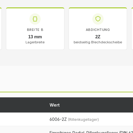
BREITE B
ABDICHTUNG
13 mm
2Z
Lagerbreite
beidseitig Blechdeckscheibe
Wert
6006-2Z
(Rillenkugellager)
Einreihiges Radial-Rillenkugellager (DIN 6