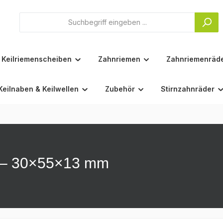
Keilriemenscheiben
Zahnriemen
Zahnriemenräd
Keilnaben & Keilwellen
Zubehör
Stirnzahnräder
Z – 30×55×13 mm