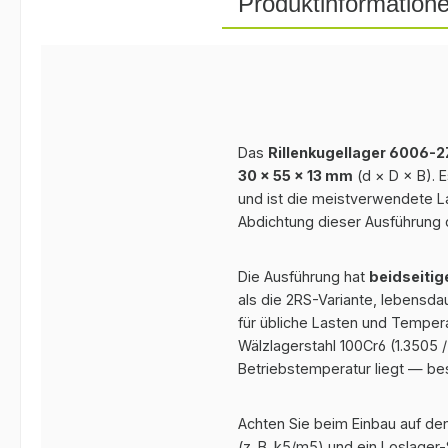
Produktinformation
Das
Rillenkugellager 6006-2
30 × 55 × 13 mm
(d × D × B). 
und ist die meistverwendete L
Abdichtung dieser Ausführung 
Die Ausführung hat
beidseitig
als die 2RS-Variante, lebensdau
für übliche Lasten und Temper
Wälzlagerstahl 100Cr6 (1.3505 /
Betriebstemperatur liegt — be
Achten Sie beim Einbau auf den
(z. B. k5/m5) und ein Loslager