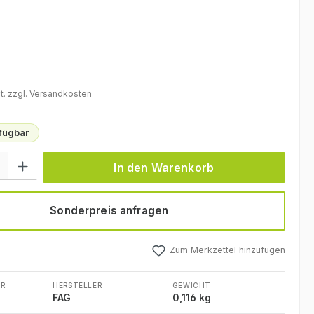
eis:
t. zzgl. Versandkosten
rfügbar
l: Gib den gewünschten Wert ein oder benutze die Schaltflächen um
In den Warenkorb
Sonderpreis anfragen
Zum Merkzettel hinzufügen
R
HERSTELLER
GEWICHT
FAG
0,116 kg