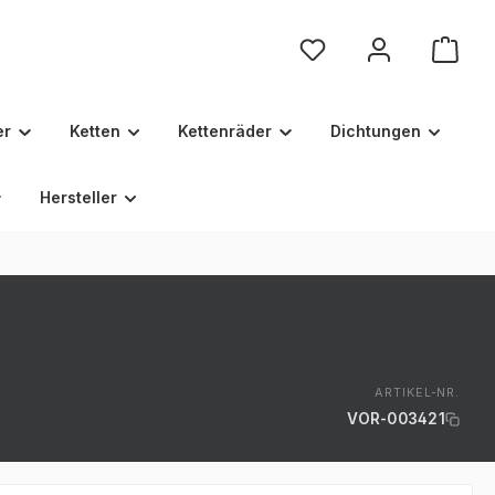
Du hast 0 Produkte au
er
Ketten
Kettenräder
Dichtungen
Hersteller
ARTIKEL-NR.
VOR-003421