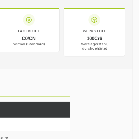
LAGERLUFT
WERKSTOFF
C0/CN
100Cr6
normal (Standard)
Wälzlagerstahl,
durchgehärtet
25-1)