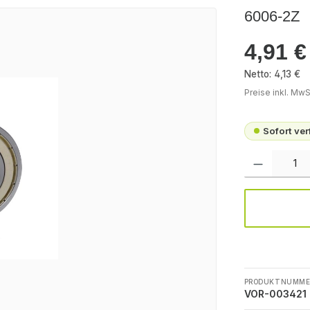
6006-2Z
4,91 €
Regulärer Pr
Netto: 4,13 €
Preise inkl. MwS
Sofort ve
Produkt Anzah
PRODUKTNUMME
VOR-003421