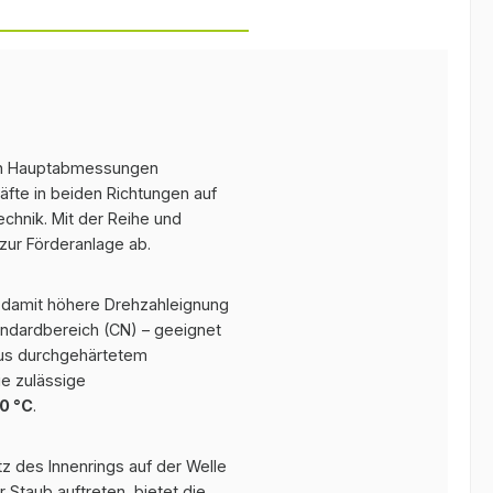
n Hauptabmessungen
äfte in beiden Richtungen auf
chnik. Mit der Reihe und
zur Förderanlage ab.
d damit höhere Drehzahleignung
ndardbereich (CN) – geeignet
aus durchgehärtetem
ie zulässige
50 °C
.
tz des Innenrings auf der Welle
 Staub auftreten, bietet die