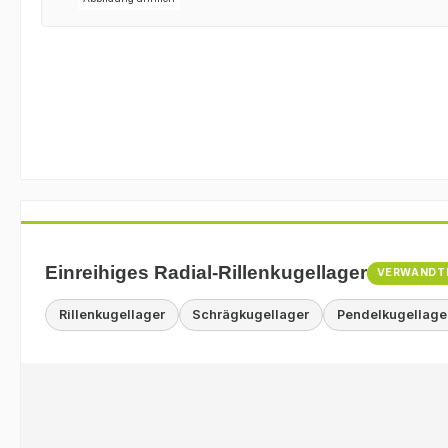
Einreihiges Radial-Rillenkugellager
VERWANDT
Rillenkugellager
Schrägkugellager
Pendelkugellage