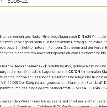
en "6006-2Z"
Z
ist ein einreihiges Radial-Rillenkugellager nach
DIN 625-1
mit de
Es nimmt vorwiegend radiale, in begrenztem Umfang auch axiale Kr
agerbauart in Elektromotoren, Pumpen, Getrieben und der Förderte
deckt es einen breiten Anwendungsbereich vom Elektromotor bis 
e Blech-Deckscheiben (2Z)
: berührungslos, geringe Reibung un
ergeschmiert. Die radiale Lagerluft ist mit
C0/CN
im normalen Sta
aturen bei normalen Passungen. Gefertigt sind Ringe und Kugeln 
 AISI 52100) Der Käfig ist aus gepresstem Stahlblech (Standard). D
stimmt durch das eingelagerte Standardfett — bei
ca. -30 bis +1
 passenden Wellen- und Gehäusesitz: üblich ist ein leichter Festsi
-Sitz des Außenrings im Gehäuse (H7). Wo Spritzwasser oder feiner