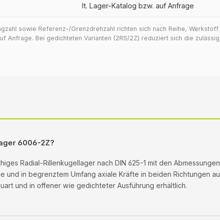
lt. Lager-Katalog bzw. auf Anfrage
ragzahl sowie Referenz-/Grenzdrehzahl richten sich nach Reihe, Werkstof
 Anfrage. Bei gedichteten Varianten (2RS/2Z) reduziert sich die zuläss
llager 6006-2Z?
eihiges Radial-Rillenkugellager nach DIN 625-1 mit den Abmessunge
ale und in begrenztem Umfang axiale Kräfte in beiden Richtungen auf.
rt und in offener wie gedichteter Ausführung erhältlich.