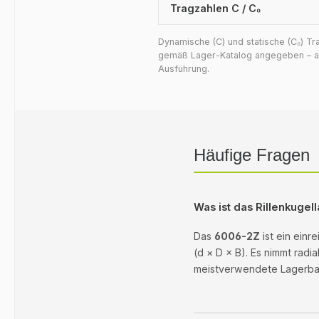
Tragzahlen C / C₀
Dynamische (C) und statische (C₀) T
gemäß Lager-Katalog angegeben – auf
Ausführung.
Häufige Fragen
Was ist das Rillenkuge
Das
6006-2Z
ist ein einr
(d × D × B). Es nimmt radi
meistverwendete Lagerbaua