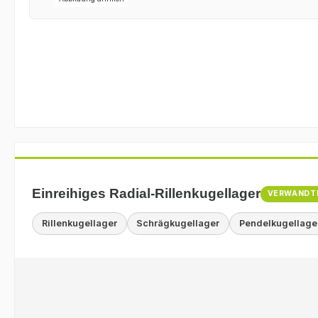
Einreihiges Radial-Rillenkugellager
VERWANDT
Rillenkugellager
Schrägkugellager
Pendelkugellage