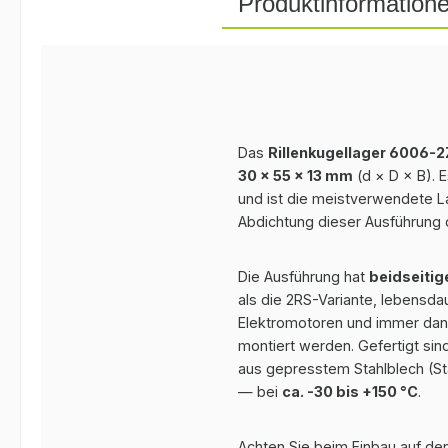
Produktinformation
Das
Rillenkugellager 6006-
30 × 55 × 13 mm
(d × D × B). 
und ist die meistverwendete L
Abdichtung dieser Ausführung 
Die Ausführung hat
beidseitig
als die 2RS-Variante, lebensdau
Elektromotoren und immer dann
montiert werden. Gefertigt sin
aus gepresstem Stahlblech (St
— bei
ca. -30 bis +150 °C
.
Achten Sie beim Einbau auf den