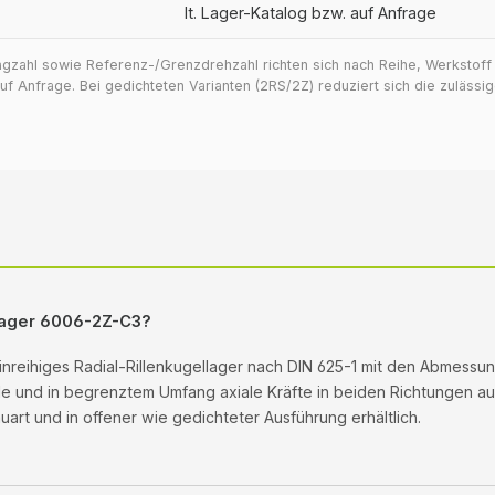
lt. Lager-Katalog bzw. auf Anfrage
ragzahl sowie Referenz-/Grenzdrehzahl richten sich nach Reihe, Werkstof
 Anfrage. Bei gedichteten Varianten (2RS/2Z) reduziert sich die zuläss
llager 6006-2Z-C3?
einreihiges Radial-Rillenkugellager nach DIN 625-1 mit den Abmessu
ale und in begrenztem Umfang axiale Kräfte in beiden Richtungen auf.
rt und in offener wie gedichteter Ausführung erhältlich.