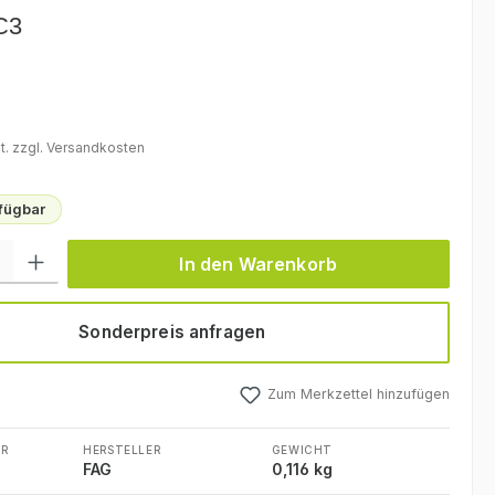
C3
eis:
t. zzgl. Versandkosten
rfügbar
l: Gib den gewünschten Wert ein oder benutze die Schaltflächen um
In den Warenkorb
Sonderpreis anfragen
Zum Merkzettel hinzufügen
R
HERSTELLER
GEWICHT
FAG
0,116 kg