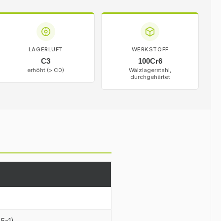
LAGERLUFT
WERKSTOFF
C3
100Cr6
erhöht (> C0)
Wälzlagerstahl,
durchgehärtet
25-1)