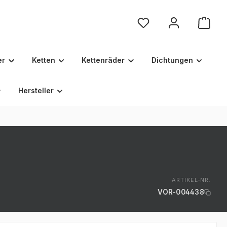
Du hast 0 Produkte au
er
Ketten
Kettenräder
Dichtungen
Hersteller
ARTIKEL-NR.
VOR-004438