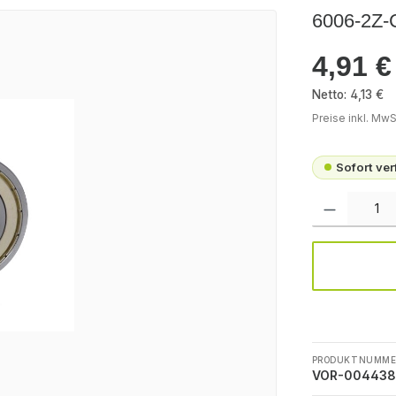
6006-2Z-
4,91 €
Regulärer Pr
Netto: 4,13 €
Preise inkl. MwS
Sofort ve
Produkt Anzah
PRODUKTNUMME
VOR-004438