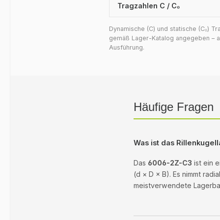
Tragzahlen C / C₀
Dynamische (C) und statische (C₀) T
gemäß Lager-Katalog angegeben – auf
Ausführung.
Häufige Fragen
Was ist das Rillenkuge
Das
6006-2Z-C3
ist ein 
(d × D × B). Es nimmt radi
meistverwendete Lagerbaua