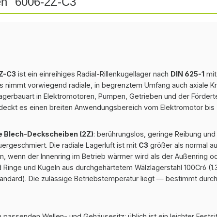
en "6006-2Z-C3"
2Z-C3
ist ein einreihiges Radial-Rillenkugellager nach
DIN 625-1
mit
Es nimmt vorwiegend radiale, in begrenztem Umfang auch axiale Kr
agerbauart in Elektromotoren, Pumpen, Getrieben und der Förderte
deckt es einen breiten Anwendungsbereich vom Elektromotor bis 
e Blech-Deckscheiben (2Z)
: berührungslos, geringe Reibung un
ergeschmiert. Die radiale Lagerluft ist mit
C3
größer als normal au
, wenn der Innenring im Betrieb wärmer wird als der Außenring od
d Ringe und Kugeln aus durchgehärtetem Wälzlagerstahl 100Cr6 (1.35
andard). Die zulässige Betriebstemperatur liegt — bestimmt durch
 passenden Wellen- und Gehäusesitz: üblich ist ein leichter Festsi