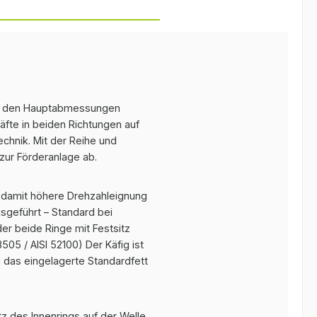
 den Hauptabmessungen
äfte in beiden Richtungen auf
chnik. Mit der Reihe und
zur Förderanlage ab.
d damit höhere Drehzahleignung
sgeführt – Standard bei
er beide Ringe mit Festsitz
05 / AISI 52100) Der Käfig ist
 das eingelagerte Standardfett
tz des Innenrings auf der Welle