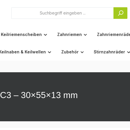
Keilriemenscheiben
Zahnriemen
Zahnriemenräd
Keilnaben & Keilwellen
Zubehör
Stirnzahnräder
Z-C3 – 30×55×13 mm