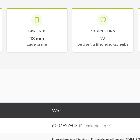
BREITE B
ABDICHTUNG
13 mm
2Z
Lagerbreite
beidseitig Blechdeckscheibe
Wert
6006-2Z-C3
(Rillenkugellager)
Einreihiges Radial-Rillenkugellager (DIN 6