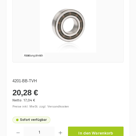
Abbildung ähnlich
4201-BB-TVH
20,28 €
Regulärer Preis:
Netto: 17,04 €
Preise inkl. MwSt. zzgl. Versandkosten
Sofort verfügbar
Produkt Anzahl: Gib den gewünschten Wert ein oder benutze die Schaltfl
In den Warenkorb