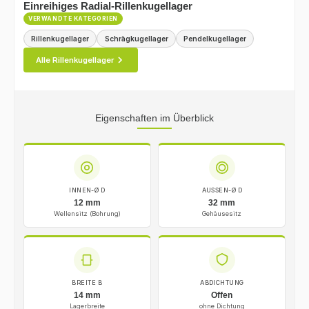
Einreihiges Radial-Rillenkugellager
VERWANDTE KATEGORIEN
Rillenkugellager
Schrägkugellager
Pendelkugellager
Alle Rillenkugellager
Eigenschaften im Überblick
INNEN-Ø D
AUSSEN-Ø D
12 mm
32 mm
Wellensitz (Bohrung)
Gehäusesitz
BREITE B
ABDICHTUNG
14 mm
Offen
Lagerbreite
ohne Dichtung