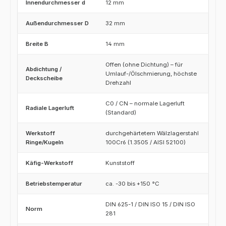
Innendurchmesser d
12 mm
Außendurchmesser D
32 mm
Breite B
14 mm
Offen (ohne Dichtung) – für
Abdichtung /
Umlauf-/Ölschmierung, höchste
Deckscheibe
Drehzahl
C0 / CN – normale Lagerluft
Radiale Lagerluft
(Standard)
Werkstoff
durchgehärtetem Wälzlagerstahl
Ringe/Kugeln
100Cr6 (1.3505 / AISI 52100)
Käfig-Werkstoff
Kunststoff
Betriebstemperatur
ca. -30 bis +150 °C
DIN 625-1 / DIN ISO 15 / DIN ISO
Norm
281