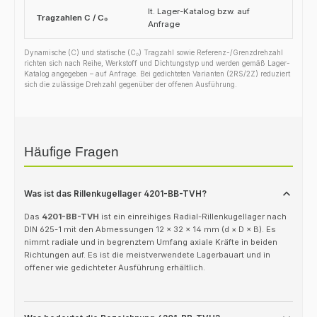
lt. Lager-Katalog bzw. auf
Tragzahlen C / C₀
Anfrage
Dynamische (C) und statische (C₀) Tragzahl sowie Referenz-/Grenzdrehzahl
richten sich nach Reihe, Werkstoff und Dichtungstyp und werden gemäß Lager-
Katalog angegeben – auf Anfrage. Bei gedichteten Varianten (2RS/2Z) reduziert
sich die zulässige Drehzahl gegenüber der offenen Ausführung.
Häufige Fragen
Was ist das Rillenkugellager 4201-BB-TVH?
Das
4201-BB-TVH
ist ein einreihiges Radial-Rillenkugellager nach
DIN 625-1 mit den Abmessungen 12 × 32 × 14 mm (d × D × B). Es
nimmt radiale und in begrenztem Umfang axiale Kräfte in beiden
Richtungen auf. Es ist die meistverwendete Lagerbauart und in
offener wie gedichteter Ausführung erhältlich.