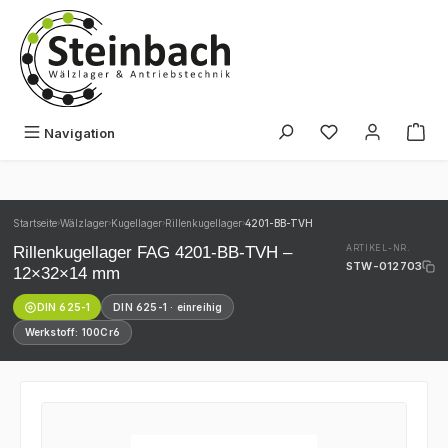
Zum Hauptinhalt springen
Du hast 0 Produk
Navigation
Startseite
Wälzlager
Kugellager
Rillenkugellager
4201-BB-TVH
›
›
›
›
Rillenkugellager FAG 4201-BB-TVH –
ARTIKEL-NR.
STW-012703
12×32×14 mm
DIN 625-1
DIN 625-1 · einreihig
Werkstoff: 100Cr6
Bildergalerie überspringen