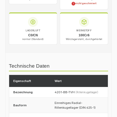
nicht geschmiert
!
LAGERLUFT
WERKSTOFF
C0/CN
100Cr6
normal (Standard)
Wälzlagerstahl, durchgehärtet
Technische Daten
Eigenschaft
Wert
Bezeichnung
4201-BB-TVH
(Rillenkugellager)
Einreihiges Radial-
Bauform
Rillenkugellager (DIN 625-1)