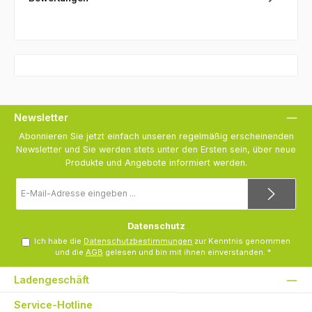
Newsletter
Abonnieren Sie jetzt einfach unseren regelmäßig erscheinenden
Newsletter und Sie werden stets unter den Ersten sein, über neue
Produkte und Angebote informiert werden.
E-
Mail-
Adresse
*
Datenschutz
Ich habe die
Datenschutzbestimmungen
zur Kenntnis genommen
und die
AGB
gelesen und bin mit ihnen einverstanden.
*
Ladengeschäft
Service-Hotline