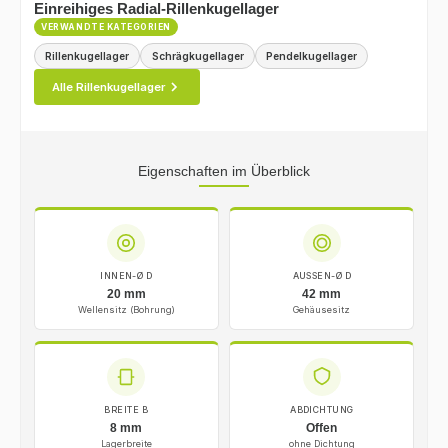
Einreihiges Radial-Rillenkugellager
VERWANDTE KATEGORIEN
Rillenkugellager
Schrägkugellager
Pendelkugellager
Alle Rillenkugellager
Eigenschaften im Überblick
INNEN-Ø D
AUSSEN-Ø D
20 mm
42 mm
Wellensitz (Bohrung)
Gehäusesitz
BREITE B
ABDICHTUNG
8 mm
Offen
Lagerbreite
ohne Dichtung