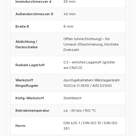
Innendurchmesser d
20 mm
Außendurchmesser D
42 mm
Breite B
8 mm
Offen (ohne Dichtung) – für
Abdichtung /
Umlauf-/Ölschmierung, höchste
Deckscheibe
Drehzahl
C3 – erhöhte Lagerluft (größer
Radiale Lagerluft
als CN/C0)
Werkstoff
durchgehärtetem Wälzlagerstahl
Ringe/Kugeln
100Cr6 (1.3505 / AISI 52100)
Käfig-Werkstoff
Stahlblech
Betriebstemperatur
ca. -30 bis +150 °C
DIN 625-1 / DIN ISO 15 / DIN ISO
Norm
281