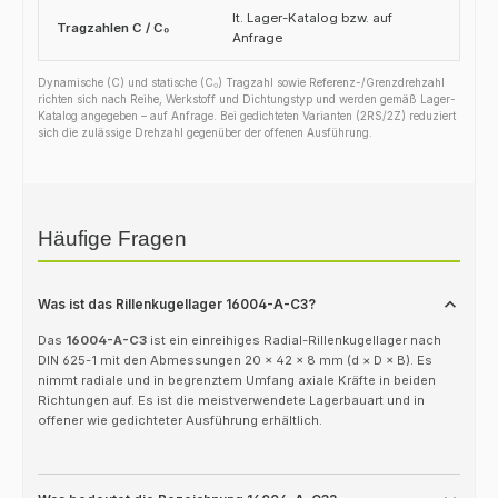
lt. Lager-Katalog bzw. auf
Tragzahlen C / C₀
Anfrage
Dynamische (C) und statische (C₀) Tragzahl sowie Referenz-/Grenzdrehzahl
richten sich nach Reihe, Werkstoff und Dichtungstyp und werden gemäß Lager-
Katalog angegeben – auf Anfrage. Bei gedichteten Varianten (2RS/2Z) reduziert
sich die zulässige Drehzahl gegenüber der offenen Ausführung.
Häufige Fragen
Was ist das Rillenkugellager 16004-A-C3?
Das
16004-A-C3
ist ein einreihiges Radial-Rillenkugellager nach
DIN 625-1 mit den Abmessungen 20 × 42 × 8 mm (d × D × B). Es
nimmt radiale und in begrenztem Umfang axiale Kräfte in beiden
Richtungen auf. Es ist die meistverwendete Lagerbauart und in
offener wie gedichteter Ausführung erhältlich.