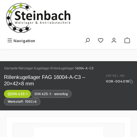
Zum Hauptinhalt springen
Du hast 0 Produk
Navigation
Startseite
Wälzlager
Kugellager
Rillenkugellager
16004-A-C3
›
›
›
›
Rillenkugellager FAG 16004-A-C3 –
ARTIKEL-NR.
VOR-004018
20×42×8 mm
DIN 625-1
DIN 625-1 · einreihig
Werkstoff: 100Cr6
Bildergalerie überspringen