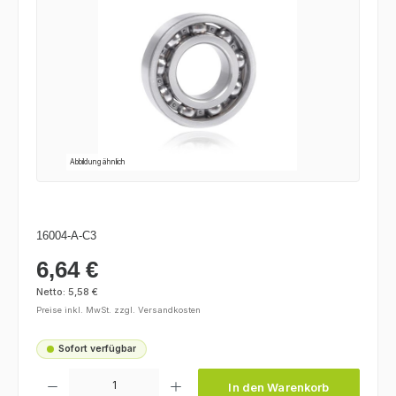
Abbildung ähnlich
16004-A-C3
6,64 €
Regulärer Preis:
Netto: 5,58 €
Preise inkl. MwSt. zzgl. Versandkosten
Sofort verfügbar
Produkt Anzahl: Gib den gewünschten Wert ein oder benutze die Schaltfl
In den Warenkorb