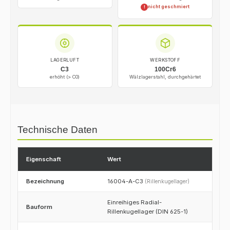
nicht geschmiert
!
LAGERLUFT
WERKSTOFF
C3
100Cr6
erhöht (> C0)
Wälzlagerstahl, durchgehärtet
Technische Daten
Eigenschaft
Wert
Bezeichnung
16004-A-C3
(Rillenkugellager)
Einreihiges Radial-
Bauform
Rillenkugellager (DIN 625-1)