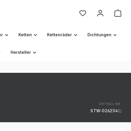
Du hast 0 Produkte au
er
Ketten
Kettenräder
Dichtungen
Hersteller
ARTIKEL-NR.
STW-026234