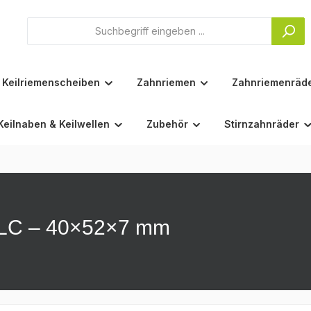
Keilriemenscheiben
Zahnriemen
Zahnriemenräd
Keilnaben & Keilwellen
Zubehör
Stirnzahnräder
HLC – 40×52×7 mm