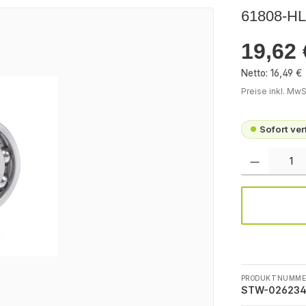
61808-H
19,62 
Regulärer Pr
Netto: 16,49 €
Preise inkl. MwS
Sofort ve
Produkt Anzah
PRODUKTNUMME
STW-02623