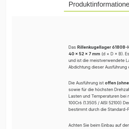
Produktinformation
Das
Rillenkugellager 61808
40 × 52 × 7 mm
(d × D × B). E
und ist die meistverwendete L
Abdichtung dieser Ausführung 
Die Ausführung ist
offen (ohne
sowie für die höchsten Drehzahl
Lasten und Temperaturen bei n
100Cr6 (1.3505 / AISI 52100) D
bestimmt durch die Standard-F
Achten Sie beim Einbau auf den