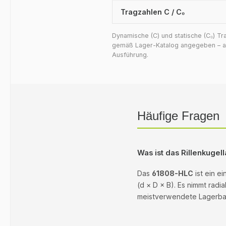
Tragzahlen C / C₀
Dynamische (C) und statische (C₀) T
gemäß Lager-Katalog angegeben – auf
Ausführung.
Häufige Fragen
Was ist das Rillenkuge
Das
61808-HLC
ist ein e
(d × D × B). Es nimmt radi
meistverwendete Lagerbaua