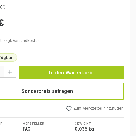
LC
€
eis:
t. zzgl. Versandkosten
rfügbar
l: Gib den gewünschten Wert ein oder benutze die Schaltflächen um
In den Warenkorb
Sonderpreis anfragen
Zum Merkzettel hinzufügen
R
HERSTELLER
GEWICHT
4
FAG
0,035 kg