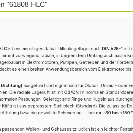
en "61808-HLC"
-HLC
ist ein einreihiges Radial-Rillenkugellager nach
DIN 625-1
mit 
s nimmt vorwiegend radiale, in begrenztem Umfang auch axiale Krä
agerbauart in Elektromotoren, Pumpen, Getrieben und der Förderte
deckt es einen breiten Anwendungsbereich vom Elektromotor bis 
 Dichtung)
ausgeführt und eignet sich für Ölbad-, Umlauf- oder 
en. Die radiale Lagerluft ist mit
C0/CN
im normalen Standardberei
ormalen Passungen. Gefertigt sind Ringe und Kugeln aus durchge
er Käfig ist aus gepresstem Stahlblech (Standard). Die zulässige B
ettfüllung bzw. die gewählte Schmierung — bei
ca. -30 bis +150 
 passenden Wellen- und Gehäusesitz: üblich ist ein leichter Festsi