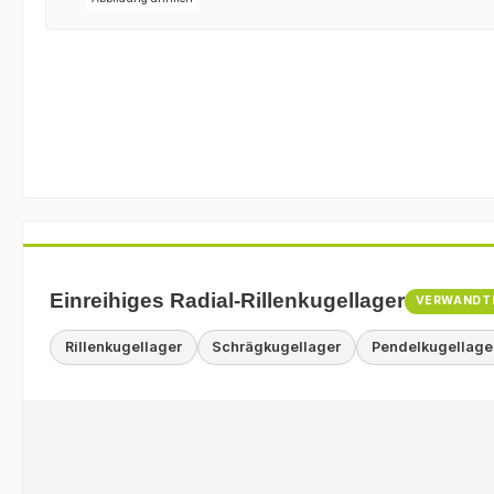
Einreihiges Radial-Rillenkugellager
VERWANDT
Rillenkugellager
Schrägkugellager
Pendelkugellage