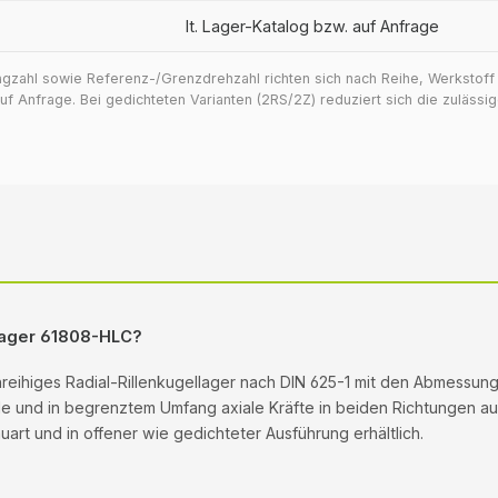
lt. Lager-Katalog bzw. auf Anfrage
ragzahl sowie Referenz-/Grenzdrehzahl richten sich nach Reihe, Werkstof
 Anfrage. Bei gedichteten Varianten (2RS/2Z) reduziert sich die zuläss
llager 61808-HLC?
inreihiges Radial-Rillenkugellager nach DIN 625-1 mit den Abmessu
ale und in begrenztem Umfang axiale Kräfte in beiden Richtungen auf.
rt und in offener wie gedichteter Ausführung erhältlich.