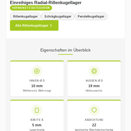
Einreihiges Radial-Rillenkugellager
VERWANDTE KATEGORIEN
Rillenkugellager
Schrägkugellager
Pendelkugellager
Alle Rillenkugellager
Eigenschaften im Überblick
INNEN-Ø D
AUSSEN-Ø D
10 mm
19 mm
Wellensitz (Bohrung)
Gehäusesitz
BREITE B
ABDICHTUNG
5 mm
2Z
Lagerbreite
beidseitig Blechdeckscheibe