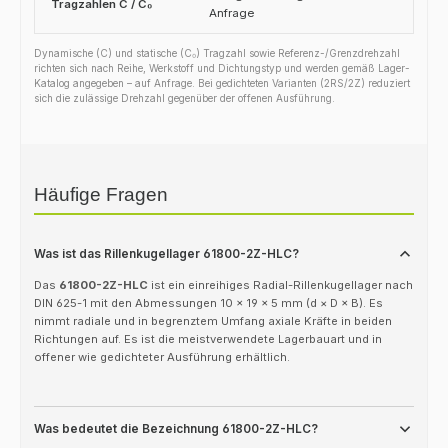
Tragzahlen C / C₀
Anfrage
Dynamische (C) und statische (C₀) Tragzahl sowie Referenz-/Grenzdrehzahl
richten sich nach Reihe, Werkstoff und Dichtungstyp und werden gemäß Lager-
Katalog angegeben – auf Anfrage. Bei gedichteten Varianten (2RS/2Z) reduziert
sich die zulässige Drehzahl gegenüber der offenen Ausführung.
Häufige Fragen
Was ist das Rillenkugellager 61800-2Z-HLC?
Das
61800-2Z-HLC
ist ein einreihiges Radial-Rillenkugellager nach
DIN 625-1 mit den Abmessungen 10 × 19 × 5 mm (d × D × B). Es
nimmt radiale und in begrenztem Umfang axiale Kräfte in beiden
Richtungen auf. Es ist die meistverwendete Lagerbauart und in
offener wie gedichteter Ausführung erhältlich.
Was bedeutet die Bezeichnung 61800-2Z-HLC?