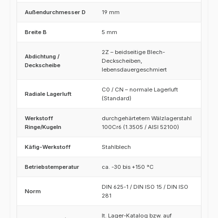
Außendurchmesser D
19 mm
Breite B
5 mm
2Z – beidseitige Blech-
Abdichtung /
Deckscheiben,
Deckscheibe
lebensdauergeschmiert
C0 / CN – normale Lagerluft
Radiale Lagerluft
(Standard)
Werkstoff
durchgehärtetem Wälzlagerstahl
Ringe/Kugeln
100Cr6 (1.3505 / AISI 52100)
Käfig-Werkstoff
Stahlblech
Betriebstemperatur
ca. -30 bis +150 °C
DIN 625-1 / DIN ISO 15 / DIN ISO
Norm
281
lt. Lager-Katalog bzw. auf