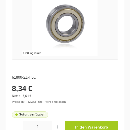
Abbildung ähnlich
61800-2Z-HLC
8,34 €
Regulärer Preis:
Netto: 7,01 €
Preise inkl. MwSt. zzgl. Versandkosten
Sofort verfügbar
Produkt Anzahl: Gib den gewünschten Wert ein oder benutze die Schaltfl
In den Warenkorb