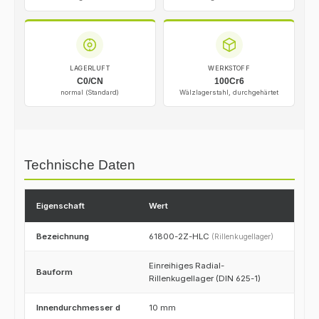
LAGERLUFT
WERKSTOFF
C0/CN
100Cr6
normal (Standard)
Wälzlagerstahl, durchgehärtet
Technische Daten
Eigenschaft
Wert
Bezeichnung
61800-2Z-HLC
(Rillenkugellager)
Einreihiges Radial-
Bauform
Rillenkugellager (DIN 625-1)
Innendurchmesser d
10 mm