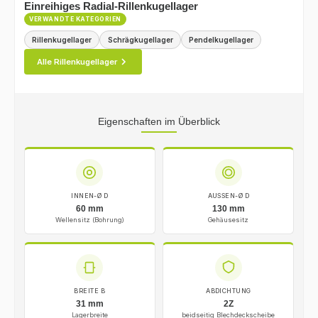
Einreihiges Radial-Rillenkugellager
VERWANDTE KATEGORIEN
Rillenkugellager
Schrägkugellager
Pendelkugellager
Alle Rillenkugellager
Eigenschaften im Überblick
INNEN-Ø D
AUSSEN-Ø D
60 mm
130 mm
Wellensitz (Bohrung)
Gehäusesitz
BREITE B
ABDICHTUNG
31 mm
2Z
Lagerbreite
beidseitig Blechdeckscheibe