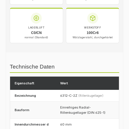
LAGERLUFT
WERKSTOFF
C0/CN
100Cr6
normal (Standard)
Wälzlagerstahl, durchgehärtet
Technische Daten
Eigenschaft
Wert
Bezeichnung
6312-C-2Z
(Rillenkugellager)
Einreihiges Radial-
Bauform
Rillenkugellager (DIN 625-1)
Innendurchmesser d
60 mm