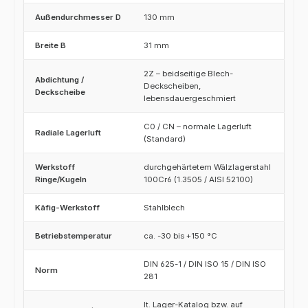
Außendurchmesser D
130 mm
Breite B
31 mm
2Z – beidseitige Blech-
Abdichtung /
Deckscheiben,
Deckscheibe
lebensdauergeschmiert
C0 / CN – normale Lagerluft
Radiale Lagerluft
(Standard)
Werkstoff
durchgehärtetem Wälzlagerstahl
Ringe/Kugeln
100Cr6 (1.3505 / AISI 52100)
Käfig-Werkstoff
Stahlblech
Betriebstemperatur
ca. -30 bis +150 °C
DIN 625-1 / DIN ISO 15 / DIN ISO
Norm
281
lt. Lager-Katalog bzw. auf