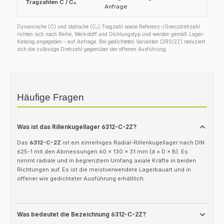
Tragzahlen C / C₀
Anfrage
Dynamische (C) und statische (C₀) Tragzahl sowie Referenz-/Grenzdrehzahl
richten sich nach Reihe, Werkstoff und Dichtungstyp und werden gemäß Lager-
Katalog angegeben – auf Anfrage. Bei gedichteten Varianten (2RS/2Z) reduziert
sich die zulässige Drehzahl gegenüber der offenen Ausführung.
Häufige Fragen
Was ist das Rillenkugellager 6312-C-2Z?
Das
6312-C-2Z
ist ein einreihiges Radial-Rillenkugellager nach DIN
625-1 mit den Abmessungen 60 × 130 × 31 mm (d × D × B). Es
nimmt radiale und in begrenztem Umfang axiale Kräfte in beiden
Richtungen auf. Es ist die meistverwendete Lagerbauart und in
offener wie gedichteter Ausführung erhältlich.
Was bedeutet die Bezeichnung 6312-C-2Z?