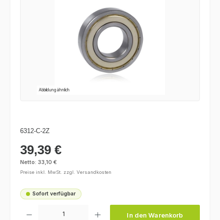
Abbildung ähnlich
6312-C-2Z
39,39 €
Regulärer Preis:
Netto: 33,10 €
Preise inkl. MwSt. zzgl. Versandkosten
Sofort verfügbar
Produkt Anzahl: Gib den gewünschten Wert ein oder benutze die Schaltfl
In den Warenkorb