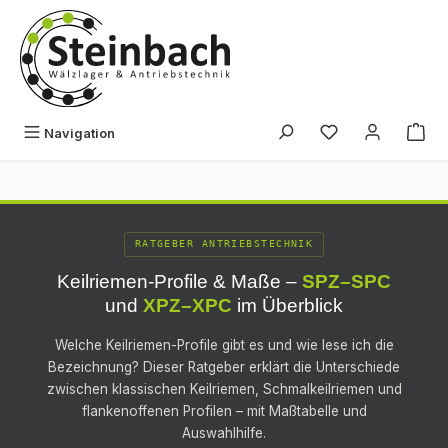
Zum Hauptinhalt springen
Du hast 0 Produk
Navigation
RATGEBER ANTRIEBSTECHNIK
Keilriemen-Profile & Maße –
SPZ–SPC
und
XPZ–XPC
im Überblick
Welche Keilriemen-Profile gibt es und wie lese ich die
Bezeichnung? Dieser Ratgeber erklärt die Unterschiede
zwischen klassischen Keilriemen, Schmalkeilriemen und
flankenoffenen Profilen – mit Maßtabelle und
Auswahlhilfe.