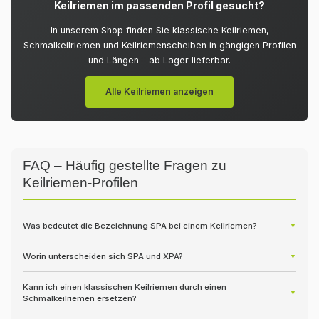
Keilriemen im passenden Profil gesucht?
In unserem Shop finden Sie klassische Keilriemen,
Schmalkeilriemen und Keilriemenscheiben in gängigen Profilen
und Längen – ab Lager lieferbar.
Alle Keilriemen anzeigen
FAQ – Häufig gestellte Fragen zu
Keilriemen-Profilen
Was bedeutet die Bezeichnung SPA bei einem Keilriemen?
▼
SPA bezeichnet ein Schmalkeilriemen-Profil nach DIN 7753 / ISO
Worin unterscheiden sich SPA und XPA?
▼
4184 mit einer oberen Breite von etwa 13 mm. Das Präfix „SP“ steht
für Schmalkeil, der Buchstabe gibt die Profilgröße an. Häufig folgt
SPA und XPA haben dieselbe Querschnittskontur und laufen auf
die Richtlänge in Millimetern, z. B. „SPA 1250“.
Kann ich einen klassischen Keilriemen durch einen
derselben Scheibenrille. Der Unterschied liegt in der Unterseite: XPA
▼
Schmalkeilriemen ersetzen?
ist flankenoffen, also quer gezahnt. Diese Zahnung macht den
Riemen biegsamer, reduziert die Wärmeentwicklung und erlaubt
Nein, nicht ohne Weiteres. Klassische Profile (Z, A, B, C) und