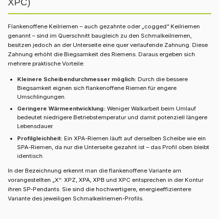
XPC)
Flankenoffene Keilriemen – auch gezahnte oder „cogged“ Keilriemen
genannt – sind im Querschnitt baugleich zu den Schmalkeilriemen,
besitzen jedoch an der Unterseite eine quer verlaufende Zahnung. Diese
Zahnung erhöht die Biegsamkeit des Riemens. Daraus ergeben sich
mehrere praktische Vorteile:
Kleinere Scheibendurchmesser möglich:
Durch die bessere
Biegsamkeit eignen sich flankenoffene Riemen für engere
Umschlingungen.
Geringere Wärmeentwicklung:
Weniger Walkarbeit beim Umlauf
bedeutet niedrigere Betriebstemperatur und damit potenziell längere
Lebensdauer.
Profilgleichheit:
Ein XPA-Riemen läuft auf derselben Scheibe wie ein
SPA-Riemen, da nur die Unterseite gezahnt ist – das Profil oben bleibt
identisch.
In der Bezeichnung erkennt man die flankenoffene Variante am
vorangestellten „X“: XPZ, XPA, XPB und XPC entsprechen in der Kontur
ihren SP-Pendants. Sie sind die hochwertigere, energieeffizientere
Variante des jeweiligen Schmalkeilriemen-Profils.