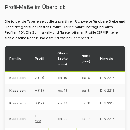
Profil-Maße im Überblick
Die folgende Tabelle zeigt die ungefähren Richtwerte für obere Breite und
Höhe der gebräuchlichsten Profile. Der Keilwinkel beträgt bei allen
Profilen 40°. Die Schmalkeil- und flankenoffenen Profile (SP/XP) teilen
sich dieselbe Kontur und damit dieselbe Scheibenrille.
Obere
Höhe
Familie
Profil
Breite
Hinweis
(mm)
(mm)
Klassisch
Z (10)
ca. 10
ca. 6
DIN 2215
Klassisch
A (13)
ca. 13
ca. 8
DIN 2215
Klassisch
B (17)
ca. 17
ca. 11
DIN 2215
C
Klassisch
ca. 22
ca. 14
DIN 2215
(22)