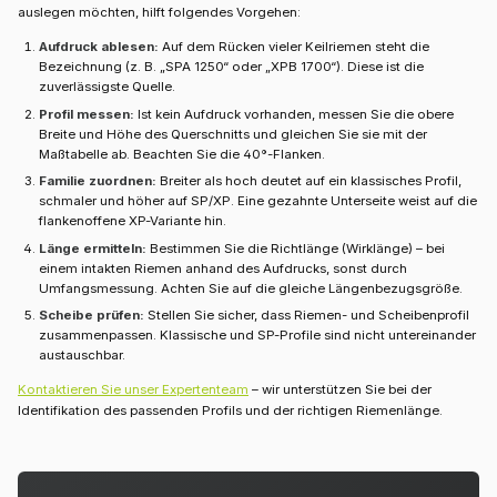
auslegen möchten, hilft folgendes Vorgehen:
Aufdruck ablesen:
Auf dem Rücken vieler Keilriemen steht die
Bezeichnung (z. B. „SPA 1250“ oder „XPB 1700“). Diese ist die
zuverlässigste Quelle.
Profil messen:
Ist kein Aufdruck vorhanden, messen Sie die obere
Breite und Höhe des Querschnitts und gleichen Sie sie mit der
Maßtabelle ab. Beachten Sie die 40°-Flanken.
Familie zuordnen:
Breiter als hoch deutet auf ein klassisches Profil,
schmaler und höher auf SP/XP. Eine gezahnte Unterseite weist auf die
flankenoffene XP-Variante hin.
Länge ermitteln:
Bestimmen Sie die Richtlänge (Wirklänge) – bei
einem intakten Riemen anhand des Aufdrucks, sonst durch
Umfangsmessung. Achten Sie auf die gleiche Längenbezugsgröße.
Scheibe prüfen:
Stellen Sie sicher, dass Riemen- und Scheibenprofil
zusammenpassen. Klassische und SP-Profile sind nicht untereinander
austauschbar.
Kontaktieren Sie unser Expertenteam
– wir unterstützen Sie bei der
Identifikation des passenden Profils und der richtigen Riemenlänge.