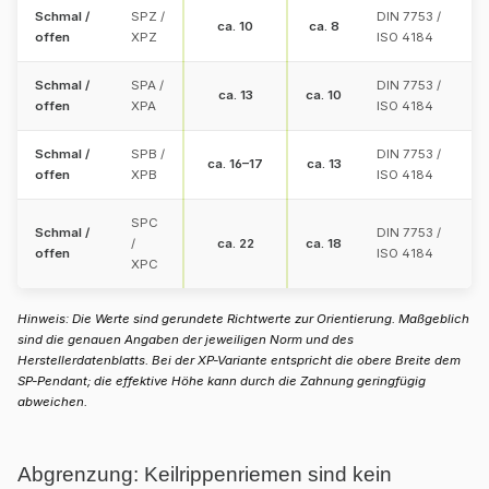
Schmal /
SPZ /
DIN 7753 /
ca. 10
ca. 8
offen
XPZ
ISO 4184
Schmal /
SPA /
DIN 7753 /
ca. 13
ca. 10
offen
XPA
ISO 4184
Schmal /
SPB /
DIN 7753 /
ca. 16–17
ca. 13
offen
XPB
ISO 4184
SPC
Schmal /
DIN 7753 /
/
ca. 22
ca. 18
offen
ISO 4184
XPC
Hinweis: Die Werte sind gerundete Richtwerte zur Orientierung. Maßgeblich
sind die genauen Angaben der jeweiligen Norm und des
Herstellerdatenblatts. Bei der XP-Variante entspricht die obere Breite dem
SP-Pendant; die effektive Höhe kann durch die Zahnung geringfügig
abweichen.
Abgrenzung: Keilrippenriemen sind kein